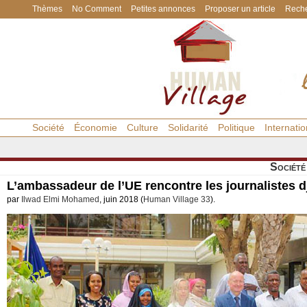
Thèmes
No Comment
Petites annonces
Proposer un article
Reche
Société
Économie
Culture
Solidarité
Politique
Internatio
Société
L’ambassadeur de l’UE rencontre les journalistes d
par
Ilwad Elmi Mohamed
, juin 2018 (
Human Village 33
).