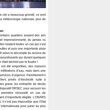
e ciel a beaucoup grondé, ce sont
 la météorologie nationale, plus de
ion
tains quartiers avaient des airs
tait impressionnante, du jamais vu
es relatent toutes un ciel qui s’est
uttes et puis une importante pluie
9 selon le décompte du service de
assourdissants qui durant quelques
r était déchiré par la foudre !
es ont été emportées, des maisons
infiltrations d’eau, mais dans une
services d’urgence. Pareillement il
ers privés d’électricité suite à
lus grave, les entrepôts de stocks
dispositif ORSEC pour secourir les
e première nécessité en cas de
sant d’importants dégâts. L’ONARS
, il n’est pas impossible que l’Etat
’internationale pour parer au plus