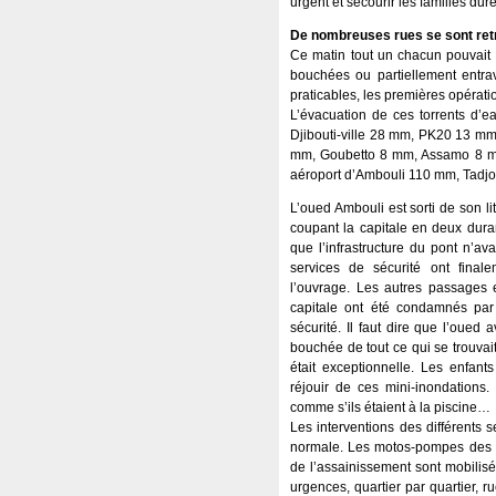
urgent et secourir les familles d
De nombreuses rues se sont retr
Ce matin tout un chacun pouvait f
bouchées ou partiellement entra
praticables, les premières opérati
L’évacuation de ces torrents d’ea
Djibouti-ville 28 mm, PK20 13 m
mm, Goubetto 8 mm, Assamo 8 mm
aéroport d’Ambouli 110 mm, Tadj
L’oued Ambouli est sorti de son l
coupant la capitale en deux duran
que l’infrastructure du pont n’a
services de sécurité ont finale
l’ouvrage. Les autres passages e
capitale ont été condamnés par
sécurité. Il faut dire que l’oued 
bouchée de tout ce qui se trouvai
était exceptionnelle. Les enfan
réjouir de ces mini-inondations.
comme s’ils étaient à la piscine…
Les interventions des différents s
normale. Les motos-pompes des s
de l’assainissement sont mobilis
urgences, quartier par quartier, 