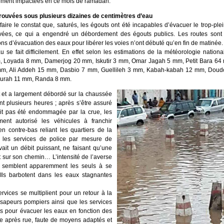
urement impactées en ce mois de ramadan.
ouvées sous plusieurs dizaines de centimètres d’eau
aire le constat que, saturés, les égouts ont été incapables d’évacuer le trop-plei
vées, ce qui a engendré un débordement des égouts publics. Les routes sont 
ons d’évacuation des eaux pour libérer les voies n’ont débuté qu’en fin de matinée.
u se fait difficilement. En effet selon les estimations de la météorologie nation
m, Loyada 8 mm, Damerjog 20 mm, Iskutir 3 mm, Omar Jagah 5 mm, Petit Bara 64 m
, Ali Addeh 15 mm, Dasbio 7 mm, Guellileh 3 mm, Kabah-kabah 12 mm, Doudo
ourah 11 mm, Randa 8 mm.
it et a largement débordé sur la chaussée
t plusieurs heures ; après s’être assuré
vait pas été endommagée par la crue, les
ment autorisé les véhicules à franchir
n contre-bas reliant les quartiers de la
 les services de police par mesure de
avait un débit puissant, ne faisant qu’une
t sur son chemin… L’intensité de l’averse
ts semblent apparemment les seuls à se
 Ils barbotent dans les eaux stagnantes
ervices se multiplient pour un retour à la
apeurs pompiers ainsi que les services
és pour évacuer les eaux en fonction des
rue après rue, faute de moyens adaptés et