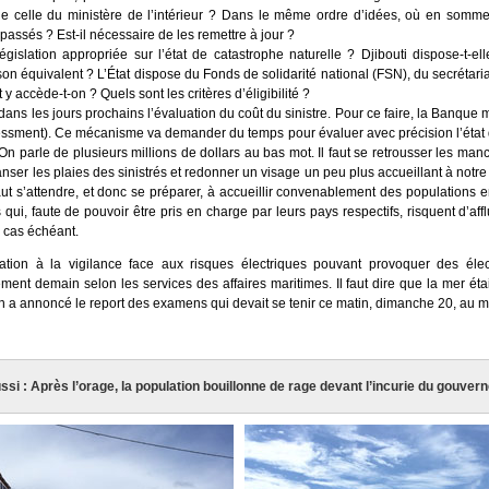
 que celle du ministère de l’intérieur ? Dans le même ordre d’idées, où en so
ssés ? Est-il nécessaire de les remettre à jour ?
gislation appropriée sur l’état de catastrophe naturelle ? Djibouti dispose-t-el
son équivalent ? L’État dispose du Fonds de solidarité national (FSN), du secrétariat
 accède-t-on ? Quels sont les critères d’éligibilité ?
ns les jours prochains l’évaluation du coût du sinistre. Pour ce faire, la Banque m
ssment). Ce mécanisme va demander du temps pour évaluer avec précision l’état 
. On parle de plusieurs millions de dollars au bas mot. Il faut se retrousser les manc
nser les plaies des sinistrés et redonner un visage un peu plus accueillant à notre
l faut s’attendre, et donc se préparer, à accueillir convenablement des populations e
qui, faute de pouvoir être pris en charge par leurs pays respectifs, risquent d’af
e cas échéant.
ation à la vigilance face aux risques électriques pouvant provoquer des élect
ent demain selon les services des affaires maritimes. Il faut dire que la mer é
on a annoncé le report des examens qui devait se tenir ce matin, dimanche 20, au m
ussi : Après l’orage, la population bouillonne de rage devant l’incurie du gouve