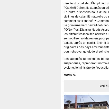
directe du chef de l’État plutôt
POLMAR ? Sont-ils adaptés ou dépa
En outre disposons-nous d’une lé
victimes de calamité naturelle ou 
comment est-il financé ? Comment y
Le gouvernement devrait débuter da
PDNA (Post Disaster Needs Assse
les différentes localités affectées
se mobiliser solidairement pour pa
bataille après un conflit. Enfin i
originaires des pays environnants 
pour retrouver quiétude et soins l
Les autorités appellent la popul
suspendues, reprendront normalem
cyclone, le ministère de l’éducati
Mahdi A.
Voir a