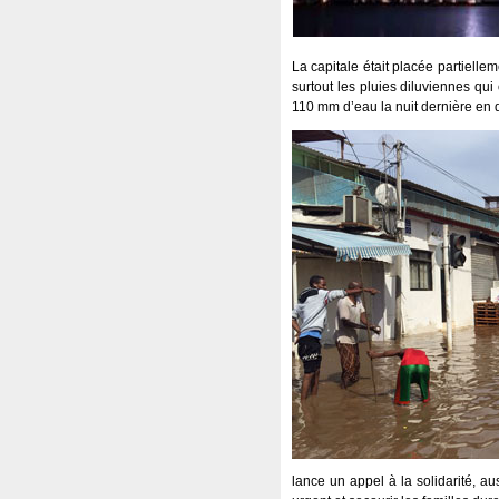
La capitale était placée partiellem
surtout les pluies diluviennes qui
110 mm d’eau la nuit dernière en q
lance un appel à la solidarité, a