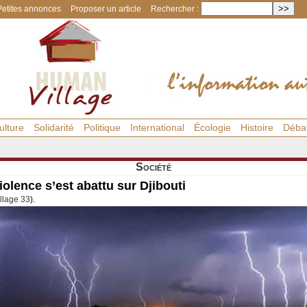
Petites annonces
Proposer un article
Rechercher :
ulture
Solidarité
Politique
International
Écologie
Histoire
Déba
Société
iolence s’est abattu sur Djibouti
llage 33
).