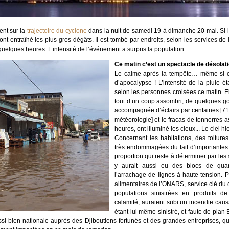
ent sur la
trajectoire du cyclone
dans la nuit de samedi 19 à dimanche 20 mai. Si l
 ont entraîné les plus gros dégâts. Il est tombé par endroits, selon les services de
uelques heures. L’intensité de l’événement a surpris la population.
Ce matin c’est un spectacle de désolat
Le calme après la tempête… même si cer
d’apocalypse ! L’intensité de la pluie é
selon les personnes croisées ce matin. Ell
tout d’un coup assombri, de quelques go
accompagnée d’éclairs par centaines [71
météorologie] et le fracas de tonnerres 
heures, ont illuminé les cieux... Le ciel hie
Concernant les habitations, des toitur
très endommagées du fait d’importantes 
proportion qui reste à déterminer par les 
y aurait aussi eu des blocs de quarti
l’arrachage de lignes à haute tension. P
alimentaires de l’ONARS, service clé du 
populations sinistrées en produits d
calamité, auraient subi un incendie cau
étant lui même sinistré, et faute de plan B
ussi bien nationale auprès des Djiboutiens fortunés et des grandes entreprises, qu