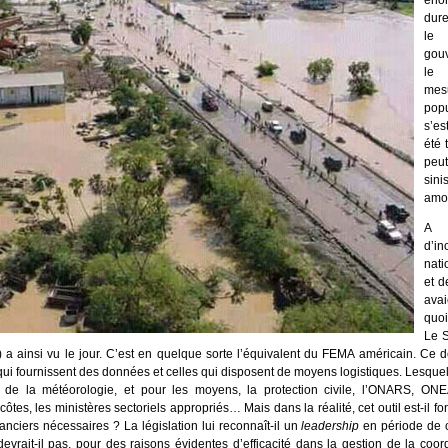
éno
dure
le 
gouv
le 
mes
popu
s’es
été 
peu
sini
amoi
A 
d’i
nati
et d
ava
quoi
Le S
a ainsi vu le jour. C’est en quelque sorte l’équivalent du FEMA américain. Ce d
 qui fournissent des données et celles qui disposent de moyens logistiques. Lesquel
e la météorologie, et pour les moyens, la protection civile, l’ONARS, ONEA
tes, les ministères sectoriels appropriés… Mais dans la réalité, cet outil est-il fon
anciers nécessaires ? La législation lui reconnaît-il un
leadership
en période de c
ait-il pas, pour des raisons évidentes d’efficacité dans la gestion de la coordi