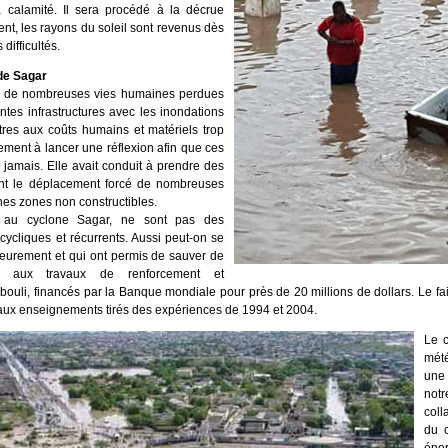
a calamité. Il sera procédé à la décrue
t, les rayons du soleil sont revenus dès
difficultés.
 de Sagar
u de nombreuses vies humaines perdues
ntes infrastructures avec les inondations
es aux coûts humains et matériels trop
ment à lancer une réflexion afin que ces
jamais. Elle avait conduit à prendre des
nt le déplacement forcé de nombreuses
ines zones non constructibles.
t au cyclone Sagar, ne sont pas des
cliques et récurrents. Aussi peut-on se
rieurement et qui ont permis de sauver de
 aux travaux de renforcement et
uli, financés par la Banque mondiale pour près de 20 millions de dollars. Le f
t aux enseignements tirés des expériences de 1994 et 2004.
Le 
mét
une 
not
coll
du c