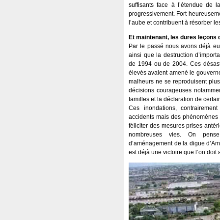
suffisants face à l’étendue de l
progressivement. Fort heureusemen
l’aube et contribuent à résorber les 
Et maintenant, les dures leçons
Par le passé nous avons déjà e
ainsi que la destruction d’importa
de 1994 ou de 2004. Ces désastr
élevés avaient amené le gouverne
malheurs ne se reproduisent plus 
décisions courageuses notamme
familles et la déclaration de certa
Ces inondations, contrairemen
accidents mais des phénomènes cy
féliciter des mesures prises anté
nombreuses vies. On pense
d’aménagement de la digue d’Ambo
est déjà une victoire que l’on doi