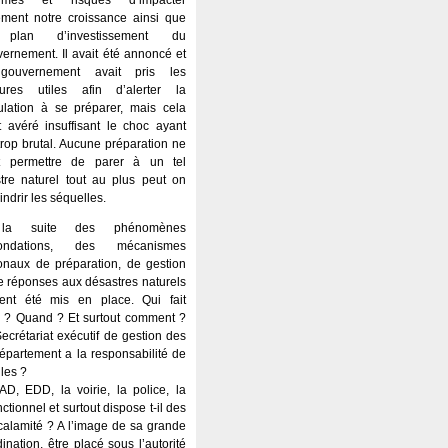
rmes et risques d’impacter
ment notre croissance ainsi que
plan d’investissement du
ernement. Il avait été annoncé et
gouvernement avait pris les
ures utiles afin d’alerter la
lation à se préparer, mais cela
t avéré insuffisant le choc ayant
trop brutal. Aucune préparation ne
t permettre de parer à un tel
stre naturel tout au plus peut on
ndrir les séquelles.
la suite des phénomènes
nondations, des mécanismes
onaux de préparation, de gestion
e réponses aux désastres naturels
ient été mis en place. Qui fait
 ? Quand ? Et surtout comment ?
ecrétariat exécutif de gestion des
épartement a la responsabilité de
les ?
D, EDD, la voirie, la police, la
ctionnel et surtout dispose t-il des
alamité ? A l’image de sa grande
nation, être placé sous l’autorité