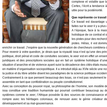
complexe et volatile que la
Certes, l’écrit a tendance à
utile pour la postériorité.
Que représente ce travail 
Ce travail est davantage 
faites sur le
xeer
il y a plus
A l’époque, face à la mas
holistique de ce contrat et
les pistes pour des recherc
pistes. Hélas, il est dom
enrichir ce travail. J’espère que la nouvelle génération de chercheurs comblera c
Pour revenir à votre question, je dirais que la royauté issa n’est qu’une des pr
politique, droit pénal et code de conduites sociales, le
xeer
est en effet un ensem
juridiques et des prescriptions sociales qui en fait un système holistique d’u
situation d’anarchie et de violence ayant suivi la décadence des cités-états mu
en matière d’organisation sociopolitique. Il a introduit déjà au XVIe siècle une 
la justice et du libre arbitre disent les paradigmes de la science politique occid
Contrairement à ce que pensent beaucoup des Issas, ce n’est pas seulement le lien
assemble en tant que confédération ou peuple constitutionnel.
Avec sa conception du pouvoir royal, sa philosophie de l’homme, son modèle de 
issa constitue une tradition humaniste qui pourrait contribuer beaucoup au d
systèmes comme le
xeer
, l’Afrique possède là des sources de connaissance et 
rompre avec les héritages coloniaux, de renouer avec le génie créateur d
développement et sa mal-gouvernance.