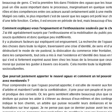
beaucoup de gens. C’est la première fois dans l’histoire des
ogaas
que les Issas
joué un rôle aussi important dans le processus, marginalisant en quelque sort
rôles et des compétences entre ces acteurs aurait certainement aidé à une meill
Malgré ces ratés, le plus important c’est de savoir que les sages ont porté leur c
d’une telle fonction. Certes, il est encore en période de test, mais beaucoup d’I
Comment expliquez-vous l’engouement et l’enthousiasme soulevés par le choix 
J’ai été agréablement surpris par l’enthousiasme et la mobilisation du public po
soucis quotidiens et donc quelque peu indifférents.
Il y a plusieurs facteurs qui expliquent cet engouement. La recherche de l’
ogaa
des choses dans toute la région, traversaient une crise d’identité, de sens et d’u
déstructuré le mode de vie pastoral, la dislocation du commerce inter frontalier
dans les campements, tout cela a mis à mal l’existence et l’identité des Issas en
qui s’est si fortement exprimé aussi bien chez les Issas de la brousse que ceux
moral qui puisse les guider à travers ces écueils. Cela montre toute la légitimité
socioculturelles.
Que pourrait justement apporter le nouvel
ogaas
et comment un tel pouvoir 
avez mentionnés ?
Pour comprendre ce que l’
ogaas
pourrait apporter, il est utile de revenir aux f
d’arbitre et maintient l’unité de la confédération ; il prie pour son peuple et le 
et prodigue des conseils. Or, les gens semblent attendre beaucoup plus que ce
droiture qui puisse les aider à s’élever au dessus d’eux-mêmes et des continge
indique le bon chemin, un arbitre qui puisse recueillir leurs doléances et leur
frustrations sur leur
ogaas
. Je ne pense pas que ce dernier puisse avoir les mo