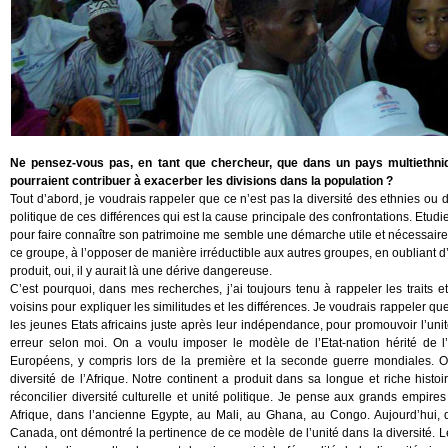
Ne pensez-vous pas, en tant que chercheur, que dans un pays multiethniqu
pourraient contribuer à exacerber les divisions dans la population ?
Tout d’abord, je voudrais rappeler que ce n’est pas la diversité des ethnies ou d
politique de ces différences qui est la cause principale des confrontations. Etud
pour faire connaître son patrimoine me semble une démarche utile et nécessaire. 
ce groupe, à l’opposer de manière irréductible aux autres groupes, en oubliant d’
produit, oui, il y aurait là une dérive dangereuse.
C’est pourquoi, dans mes recherches, j’ai toujours tenu à rappeler les traits 
voisins pour expliquer les similitudes et les différences. Je voudrais rappeler que 
les jeunes Etats africains juste après leur indépendance, pour promouvoir l’unit
erreur selon moi. On a voulu imposer le modèle de l’Etat-nation hérité de l’
Européens, y compris lors de la première et la seconde guerre mondiales. Or
diversité de l’Afrique. Notre continent a produit dans sa longue et riche hi
réconcilier diversité culturelle et unité politique. Je pense aux grands empires
Afrique, dans l’ancienne Egypte, au Mali, au Ghana, au Congo. Aujourd’hui,
Canada, ont démontré la pertinence de ce modèle de l’unité dans la diversité. Le