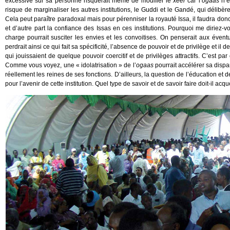
excessive sur sa personne risquerait même de modifier le
xeer
car l’
ogaas
n’e
risque de marginaliser les autres institutions, le Guddi et le Gandé, qui délibère
Cela peut paraître paradoxal mais pour pérenniser la royauté Issa, il faudra donc 
et d’autre part la confiance des Issas en ces institutions. Pourquoi me diriez-
charge pourrait susciter les envies et les convoitises. On penserait aux évent
perdrait ainsi ce qui fait sa spécificité, l’absence de pouvoir et de privilège et i
qui jouissaient de quelque pouvoir coercitif et de privilèges attractifs. C’est pa
Comme vous voyez, une « idolatrisation » de l’
ogaas
pourrait accélérer sa dispar
réellement les reines de ses fonctions. D’ailleurs, la question de l’éducation et
pour l’avenir de cette institution. Quel type de savoir et de savoir faire doit-il ac