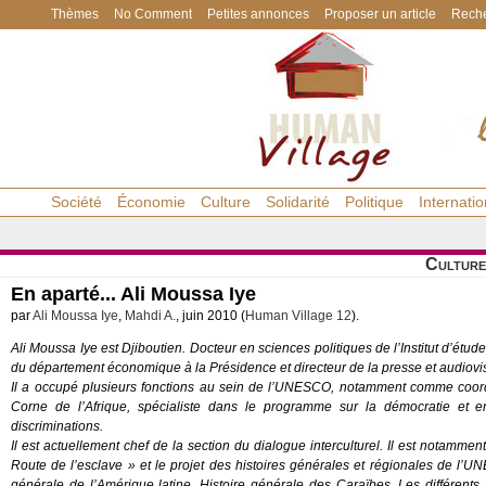
Thèmes
No Comment
Petites annonces
Proposer un article
Reche
Société
Économie
Culture
Solidarité
Politique
Internatio
Culture
En aparté... Ali Moussa Iye
par
Ali Moussa Iye
,
Mahdi A.
, juin 2010 (
Human Village 12
).
Ali Moussa Iye est Djiboutien. Docteur en sciences politiques de l’Institut d’étude
du département économique à la Présidence et directeur de la presse et audiov
Il a occupé plusieurs fonctions au sein de l’UNESCO, notamment comme coor
Corne de l’Afrique, spécialiste dans le programme sur la démocratie et e
discriminations.
Il est actuellement chef de la section du dialogue interculturel. Il est notamm
Route de l’esclave » et le projet des histoires générales et régionales de l’UN
générale de l’Amérique latine, Histoire générale des Caraïbes, Les différents a