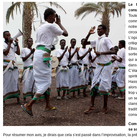
Le 
cons
Tout
comm
notr
circo
L’
og
crit
Éthio
sorti
qui a
dans
C’éta
spiri
Hass
alors
trop 
un s
clan
trad
cons
Comm
se s
Pour résumer mon avis, je dirais que cela s’est passé dans l’improvisation, la pré