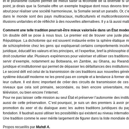
et le pluralisme culturel permet de mieux saisir la fécondité de la diversité si un
point, je dirais que la Somalie offre un exemple tragique dont nous devons tirer 
atout pour réaliser une société harmonieuse, la Somalie serait un paradis. Or, c’e
dans le monde sont des pays multiraciaux, multiculturels et multiconfessionn
illusions unitaristes et de réfléchir à des nouvelles alternatives. Il y a là aussi ma
Comment une telle tradition pourrait-être mieux valorisée dans un État mode
Un double défi se pose à nous tous. Le premier est de trouver une juste place
République. La dichotomie qui est souvent instaurée entre la sphère étatique 
de schizophrénie chez les gens qui expliquerait certains comportements incohére
juridique, éducatif les valeurs et les principes, et l’expertise, bref la philosophie
droit coutumier afar. Plusieurs expériences pour valoriser et utiliser ces traditi
servir d’exemple, notamment au Botswana, en Zambie, au Ghana, au Rwanda… 
juridique et institutionnel qui permet de dépasser les défaillances des institutions
Le second défi est celui de la transmission de ces traditions aux nouvelles génér
système éducatif moderne ne les prend pas en compte et a tendance à former d
leur culture. Il est donc important de créer des circuits de transmission de ce
niveaux que cela soit primaire, secondaire, ou bien encore universitaire, mai
télévision, ou bien encore l’internet.
Pour ne pas laisser cette mission au seul État et préserver l’autonomie des institu
aussi de cette préservation. C’est pourquoi, je suis un des premiers à avoir p
promotion du
xeer
et du dialogue avec les autres traditions juridiques du pay
fondation. Il faudrait aussi utiliser les possibilités qui existent au niveau intern
Une tradition comme le
xeer
mérite largement de figurer dans la liste mondiale 
Propos recueillis par
Mahdi A.