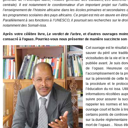
centrale). Il est notamment le coordonnateur d’un important projet sur l’util
l’enseignement de l’histoire africaine dans les écoles primaires et secondaires
les programmes scolaires des pays africains. Ce projet est mis en œuvre en étroit
Parallèlement à ses fonctions à l’UNESCO, il poursuit ses recherches sur le droi
notamment des Somali-issa.
Après votre célèbre livre,
Le verdict de l’arbre
, et d’autres ouvrages moin
consacré à l’
ogaas
. Pourriez-vous nous présenter de manière succincte son
Cet ouvrage est le résultat 
sauver du péril une tradit
vicissitudes de la vie et le
publiée avant. Je suis don
de l’
ogaas
. Heureuse co
l’accomplissement de la p
sur la pérennité de cette t
la procédure et le protocole
l’éducation du roi issa. Ut
informations récoltées auprè
suivre pour assurer la suc
rappeler les normes et le
ouvrage court et facile à li
certains points de controv
sur la durée réglementaire
mort de l’
ogaas
… Nous étio