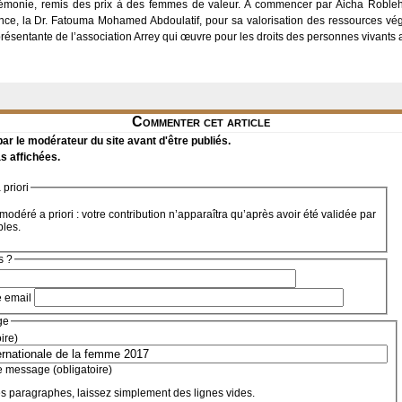
érémonie, remis des prix à des femmes de valeur. A commencer par Aicha Robleh
nce, la Dr. Fatouma Mohamed Abdoulatif, pour sa valorisation des ressources végé
représentante de l’association Arrey qui œuvre pour les droits des personnes vivants
Commenter cet article
r le modérateur du site avant d'être publiés.
s affichées.
priori
modéré a priori : votre contribution n’apparaîtra qu’après avoir été validée par
bles.
s ?
e email
ge
oire)
e message (obligatoire)
s paragraphes, laissez simplement des lignes vides.