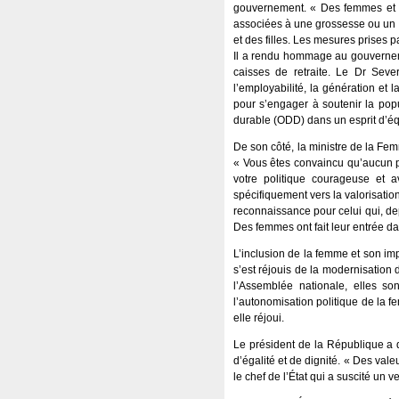
gouvernement. « Des femmes et de
associées à une grossesse ou un a
et des filles. Les mesures prises pa
Il a rendu hommage au gouvernem
caisses de retraite. Le Dr Sev
l’employabilité, la génération et 
pour s’engager à soutenir la popu
durable (ODD) dans un esprit d’éq
De son côté, la ministre de la F
« Vous êtes convaincu qu’aucun pr
votre politique courageuse et a
spécifiquement vers la valorisatio
reconnaissance pour celui qui, de
Des femmes ont fait leur entrée da
L’inclusion de la femme et son imp
s’est réjouis de la modernisation 
l’Assemblée nationale, elles so
l’autonomisation politique de la f
elle réjoui.
Le président de la République a q
d’égalité et de dignité. « Des va
le chef de l’État qui a suscité un 