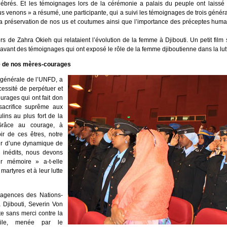
lébrés. Et les témoignages lors de la cérémonie a palais du peuple ont laissé 
s venons » a résumé, une participante, qui a suivi les témoignages de trois génér
la préservation de nos us et coutumes ainsi que l’importance des préceptes human
s de Zahra Okieh qui relataient l’évolution de la femme à Djibouti. Un petit film
e avant des témoignages qui ont exposé le rôle de la femme djiboutienne dans la lu
e de nos mères-courages
 générale de l’UNFD, a
essité de perpétuer et
rages qui ont fait don
sacrifice suprême aux
ins au plus fort de la
 Grâce au courage, à
ir de ces êtres, notre
uir d’une dynamique de
 inédits, nous devons
r mémoire » a-t-elle
artyres et à leur lutte
 agences des Nations-
 Djibouti, Severin Von
tte sans merci contre la
ntile, menée par le