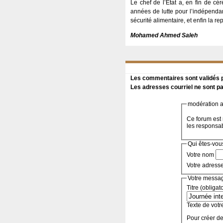
Le chef de l’État a, en fin de c
années de lutte pour l’indépenda
sécurité alimentaire, et enfin la 
Mohamed Ahmed Saleh
Les commentaires sont validés pa
Les adresses courriel ne sont pa
modération a 
Ce forum est 
les responsa
Qui êtes-vou
Votre nom
Votre adress
Votre messa
Titre (obligat
Texte de votr
Pour créer de