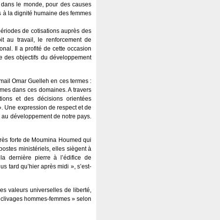
ut dans le monde, pour des causes
es à la dignité humaine des femmes
riodes de cotisations auprès des
 au travail, le renforcement de
nal. Il a profité de cette occasion
nte des objectifs du développement
mail Omar Guelleh en ces termes :
emmes dans ces domaines. A travers
tions et des décisions orientées
 ». Une expression de respect et de
ié au développement de notre pays.
on très forte de Moumina Houmed qui
ostes ministériels, elles siègent à
a dernière pierre à l’édifice de
lus tard qu’hier après midi », s’est-
s valeurs universelles de liberté,
les clivages hommes-femmes » selon