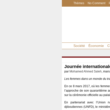
Thèmes
No Comment
Société
Économie
C
Journée internationa
par
Mohamed Ahmed Saleh
, mars
Les femmes dans un monde du trava
En ce 8 mars 2017, où les femmes
l’approche de son quarantième an
sur la cérémonie officielle au pala
En partenariat avec l’Union 
djiboutiennes (UNFD), le ministèr