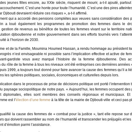
s jeunes filles encore, au XXIe siècle, risquent de mourir, a-t-il ajouté, parto
ccouchement. C’est une honte pour toute l’humanité. C’est une des pires atteint
r Djibouti devraient réduire ces risques », a-t-il affirmé.
ent qui a accordé des pensions complètes aux veuves sans considération des pé
erin a loué également les programmes de promotion des femmes dans le droit
la gestion de revenus au bénéfice de toutes les femmes vivant sur le territoire natio
lation djiboutienne et notre gouvernement dans ses efforts tournés vers l’attei
uité à l’horizon de 2030.
emme et de la Famille, Moumina Houmed Hassan, a rendu hommage au président Is
ogrès n’est envisageable ni possible sans l’implication effective et active de f
vant-gardiste vous avez marqué l’histoire de la femme djiboutienne. Des ac
n du rôle de la femme à tous les niveaux ont été entreprises ces dernières années
puis 1999, a toujours tout donné pour faire avancer la cause des femmes qu’il a l
ns les sphères politiques, sociales, économiques et culturelles depuis lors.
lication dans le processus de prise de décisions politique ont porté l’interventi
du paysage sociopolitique de notre pays. « Aujourd’hui, les femmes occupent des p
nt diplomates, elles sont membres des conseils régionaux et municipaux. Et l
emme est l’
élection d’une femme
à la tête de la mairie de Djibouti-ville et ceci pas p
ualifié la cause des femmes de « combat pour la justice », tant elle repose sur de
leurs qui doivent rassembler au nom de l’humanité et transcender les préjugés et 
vent d’émotion parmi l’assistance.