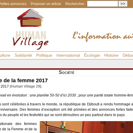
Petites annonces
Proposer un article
Rechercher :
ulture
Solidarité
Politique
International
Écologie
Histoire
Déba
Société
le de la femme 2017
 2017 (
Human Village 29
).
il en évolution : une planète 50-50 d’ici 2030 ; pour une parité totale homme-femm
 sont célébrées à travers le monde, la république de Djibouti a rendu hommage a
niversaire. Des femmes d’exception ont été primées et des annonces fortes faites
is du peuple et les festivités qui se sont déroulées un peu partout dans le pays.
nationale des femmes
e de la Femme et de la