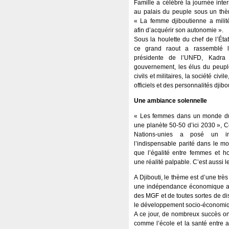
Famille a célébré la journée inte
au palais du peuple sous un thèm
« La femme djiboutienne a milit
afin d’acquérir son autonomie ».
Sous la houlette du chef de l’Éta
ce grand raout a rassemblé 
présidente de l’UNFD, Kadra
gouvernement, les élus du peuple
civils et militaires, la société civile
officiels et des personnalités djib
Une ambiance solennelle
« Les femmes dans un monde du t
une planète 50-50 d’ici 2030 », C
Nations-unies a posé un im
l’indispensable parité dans le mo
que l’égalité entre femmes et 
une réalité palpable. C’est aussi l
A Djibouti, le thème est d’une trè
une indépendance économique aux 
des MGF et de toutes sortes de dis
le développement socio-économique,
A ce jour, de nombreux succès on
comme l’école et la santé entre 