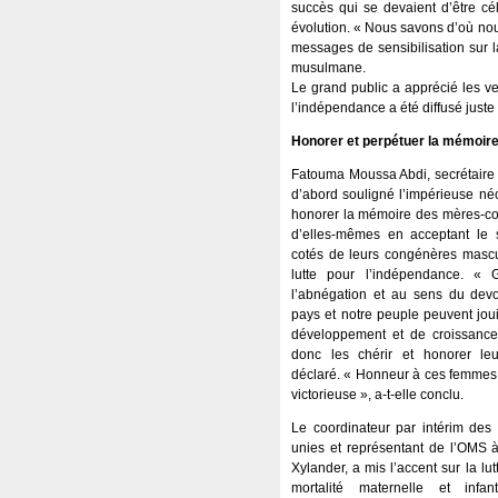
succès qui se devaient d’être cé
évolution. « Nous savons d’où nou
messages de sensibilisation sur 
musulmane.
Le grand public a apprécié les ver
l’indépendance a été diffusé just
Honorer et perpétuer la mémoir
Fatouma Moussa Abdi, secrétaire
d’abord souligné l’impérieuse néc
honorer la mémoire des mères-cou
d’elles-mêmes en acceptant le 
cotés de leurs congénères mascul
lutte pour l’indépendance. «
l’abnégation et au sens du devo
pays et notre peuple peuvent jo
développement et de croissance
donc les chérir et honorer leu
déclaré. « Honneur à ces femmes m
victorieuse », a-t-elle conclu.
Le coordinateur par intérim des
unies et représentant de l’OMS à
Xylander, a mis l’accent sur la lu
mortalité maternelle et infa