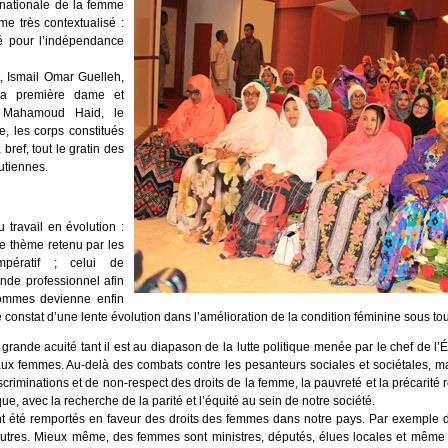
rnationale de la femme
e très contextualisé :
é pour l’indépendance
t, Ismail Omar Guelleh,
la première dame et
 Mahamoud Haid, le
, les corps constitués
, bref, tout le gratin des
outiennes.
ravail en évolution :
e thème retenu par les
pératif ; celui de
nde professionnel afin
hommes devienne enfin
e constat d’une lente évolution dans l’amélioration de la condition féminine sous tout
s grande acuité tant il est au diapason de la lutte politique menée par le chef de l
femmes. Au-delà des combats contre les pesanteurs sociales et sociétales, mais 
criminations et de non-respect des droits de la femme, la pauvreté et la précarit
 avec la recherche de la parité et l’équité au sein de notre société.
t été remportés en faveur des droits des femmes dans notre pays. Par exemple d
autres. Mieux même, des femmes sont ministres, députés, élues locales et même 