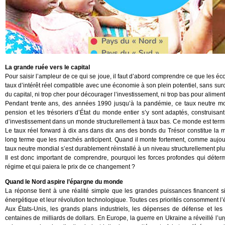
La grande ruée vers le capital
Pour saisir l’ampleur de ce qui se joue, il faut d’abord comprendre ce que les éc
taux d’intérêt réel compatible avec une économie à son plein potentiel, sans surch
du capital, ni trop cher pour décourager l’investissement, ni trop bas pour aliment
Pendant trente ans, des années 1990 jusqu’à la pandémie, ce taux neutre mo
pension et les trésoriers d’État du monde entier s’y sont adaptés, construisant
d’investissement dans un monde structurellement à taux bas. Ce monde est term
Le taux réel forward à dix ans dans dix ans des bonds du Trésor constitue la me
long terme que les marchés anticipent. Quand il monte fortement, comme aujourd’
taux neutre mondial s’est durablement réinstallé à un niveau structurellement plu
Il est donc important de comprendre, pourquoi les forces profondes qui déte
régime et qui paiera le prix de ce changement ?
Quand le Nord aspire l’épargne du monde
La réponse tient à une réalité simple que les grandes puissances financent sim
énergétique et leur révolution technologique. Toutes ces priorités consomment l
Aux États-Unis, les grands plans industriels, les dépenses de défense et les in
centaines de milliards de dollars. En Europe, la guerre en Ukraine a réveillé l’u