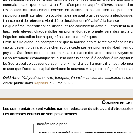
monnaie locale (permettant à un État d’emprunter auprès d’investisseurs dan
l’exposition au financement externe en dollars, la construction de partenaria
institutions multilatérales non occidentales, ne sont plus des options idéologiqu
financement de référence vient d’être durablement réévalué à la hausse.
Le quatrième impératif est de distinguer radicalement la dette qui entretient l
taux réels élevés, chaque dollar emprunté doit être orienté vers des actifs cap
irrigation, éducation technique, infrastructures numériques…
Enfin, le Sud global doit comprendre que la hausse des taux réels américains n’
capital devient plus rare, plus cher et plus capté par les priorités du Nord : réind
pays du Sud financeront indirectement la puissance des autres tout en voyant s
La souveraineté économique se jouera dans la capacité à accéder à un capital lo
Le Sud global doit cesser de subir le prix mondial de l’argent : il lui faut réforme
refuser que l’accès au capital devienne le nouveau visage de l’inégalité mondial
Ould Amar Yahya,
économiste, banquier, financier, ancien administrateur et di
Article publié dans
Kapitalis
le 29 mai 2026.
Commenter cet 
Les commentaires sont validés par le modérateur du site avant d'être publiés
Les adresses courriel ne sont pas affichées.
modération a priori