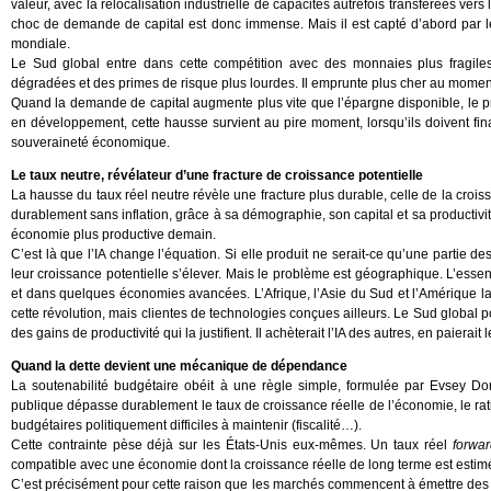
valeur, avec la relocalisation industrielle de capacités autrefois transférées vers
choc de demande de capital est donc immense. Mais il est capté d’abord par les 
mondiale.
Le Sud global entre dans cette compétition avec des monnaies plus fragile
dégradées et des primes de risque plus lourdes. Il emprunte plus cher au mome
Quand la demande de capital augmente plus vite que l’épargne disponible, le prix 
en développement, cette hausse survient au pire moment, lorsqu’ils doivent financ
souveraineté économique.
Le taux neutre, révélateur d’une fracture de croissance potentielle
La hausse du taux réel neutre révèle une fracture plus durable, celle de la croiss
durablement sans inflation, grâce à sa démographie, son capital et sa productivi
économie plus productive demain.
C’est là que l’IA change l’équation. Si elle produit ne serait-ce qu’une partie de
leur croissance potentielle s’élever. Mais le problème est géographique. L’essen
et dans quelques économies avancées. L’Afrique, l’Asie du Sud et l’Amérique lat
cette révolution, mais clientes de technologies conçues ailleurs. Le Sud global p
des gains de productivité qui la justifient. Il achèterait l’IA des autres, en paierait
Quand la dette devient une mécanique de dépendance
La soutenabilité budgétaire obéit à une règle simple, formulée par Evsey Dom
publique dépasse durablement le taux de croissance réelle de l’économie, le 
budgétaires politiquement difficiles à maintenir (fiscalité…).
Cette contrainte pèse déjà sur les États-Unis eux-mêmes. Un taux réel
forwar
compatible avec une économie dont la croissance réelle de long terme est estim
C’est précisément pour cette raison que les marchés commencent à émettre des sig