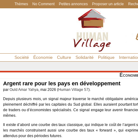
Thèmes
No Comment
Petites annonces
Proposer un article
Reche
Société
Économie
Culture
Solidarité
Politique
Internatio
Économi
Argent rare pour les pays en développement
par
Ould Amar Yahya
, mai 2026 (
Human Village 57
).
Depuis plusieurs mois, un signal majeur traverse le marché obligataire américai
pleinement déchiffré par les capitales du Sud global. Elles auraient pourtant to
de traders ou d’économistes spécialisés. Ce signal engage leur avenir financier
mêmes.
Il existe d’abord une courbe des taux classique, qui indique le coût de l’argent 
les marchés construisent aussi une courbe des taux « forward », qui exprime
attendus pour des périodes futures.