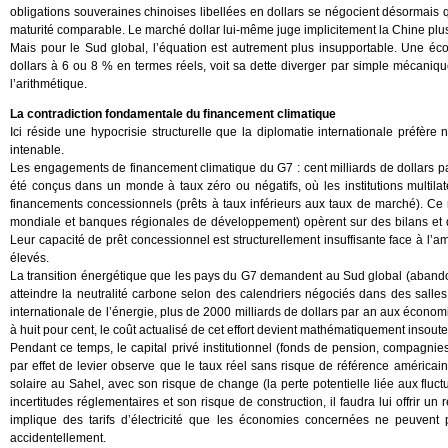
obligations souveraines chinoises libellées en dollars se négocient désormai
maturité comparable. Le marché dollar lui-même juge implicitement la Chine plu
Mais pour le Sud global, l’équation est autrement plus insupportable. Une éc
dollars à 6 ou 8 % en termes réels, voit sa dette diverger par simple mécaniqu
l’arithmétique.
La contradiction fondamentale du financement climatique
Ici réside une hypocrisie structurelle que la diplomatie internationale préfèr
intenable.
Les engagements de financement climatique du G7 : cent milliards de dollars pa
été conçus dans un monde à taux zéro ou négatifs, où les institutions multilaté
financements concessionnels (prêts à taux inférieurs aux taux de marché). Ce
mondiale et banques régionales de développement) opèrent sur des bilans et
Leur capacité de prêt concessionnel est structurellement insuffisante face à 
élevés.
La transition énergétique que les pays du G7 demandent au Sud global (abandon
atteindre la neutralité carbone selon des calendriers négociés dans des salle
internationale de l’énergie, plus de 2000 milliards de dollars par an aux écono
à huit pour cent, le coût actualisé de cet effort devient mathématiquement insou
Pendant ce temps, le capital privé institutionnel (fonds de pension, compagnies 
par effet de levier observe que le taux réel sans risque de référence américain 
solaire au Sahel, avec son risque de change (la perte potentielle liée aux fluct
incertitudes réglementaires et son risque de construction, il faudra lui offrir 
implique des tarifs d’électricité que les économies concernées ne peuvent p
accidentellement.