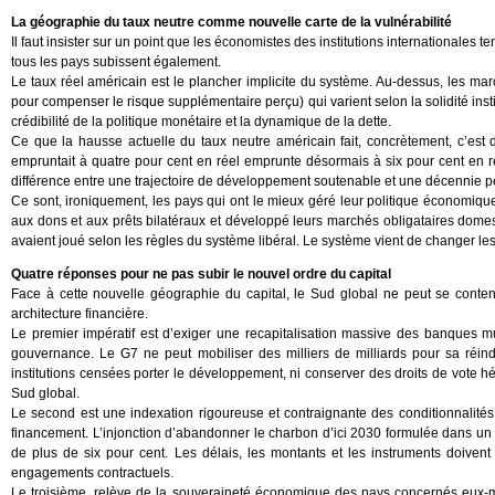
La géographie du taux neutre comme nouvelle carte de la vulnérabilité
Il faut insister sur un point que les économistes des institutions internationales 
tous les pays subissent également.
Le taux réel américain est le plancher implicite du système. Au-dessus, les m
pour compenser le risque supplémentaire perçu) qui varient selon la solidité instit
crédibilité de la politique monétaire et la dynamique de la dette.
Ce que la hausse actuelle du taux neutre américain fait, concrètement, c’est 
empruntait à quatre pour cent en réel emprunte désormais à six pour cent en réel
différence entre une trajectoire de développement soutenable et une décennie 
Ce sont, ironiquement, les pays qui ont le mieux géré leur politique économiq
aux dons et aux prêts bilatéraux et développé leurs marchés obligataires domest
avaient joué selon les règles du système libéral. Le système vient de changer les
Quatre réponses pour ne pas subir le nouvel ordre du capital
Face à cette nouvelle géographie du capital, le Sud global ne peut se conten
architecture financière.
Le premier impératif est d’exiger une recapitalisation massive des banques mu
gouvernance. Le G7 ne peut mobiliser des milliers de milliards pour sa réind
institutions censées porter le développement, ni conserver des droits de vote h
Sud global.
Le second est une indexation rigoureuse et contraignante des conditionnalités
financement. L’injonction d’abandonner le charbon d’ici 2030 formulée dans u
de plus de six pour cent. Les délais, les montants et les instruments doive
engagements contractuels.
Le troisième, relève de la souveraineté économique des pays concernés eux