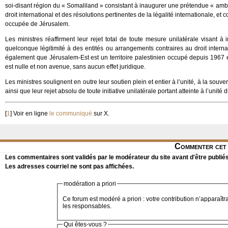
soi-disant région du « Somaliland » consistant à inaugurer une prétendue « amba
droit international et des résolutions pertinentes de la légalité internationale, et co
occupée de Jérusalem.
Les ministres réaffirment leur rejet total de toute mesure unilatérale visant
quelconque légitimité à des entités ou arrangements contraires au droit internat
également que Jérusalem-Est est un territoire palestinien occupé depuis 1967 et
est nulle et non avenue, sans aucun effet juridique.
Les ministres soulignent en outre leur soutien plein et entier à l’unité, à la souve
ainsi que leur rejet absolu de toute initiative unilatérale portant atteinte à l’unit
[
1
]
Voir en ligne
le communiqué
sur X.
Commenter cet 
Les commentaires sont validés par le modérateur du site avant d'être publiés
Les adresses courriel ne sont pas affichées.
modération a priori
Ce forum est modéré a priori : votre contribution n’apparaîtr
les responsables.
Qui êtes-vous ?