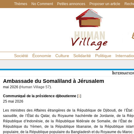
Thèmes
No Comment
Petites annonces
Proposer un article
Reche
Société
Économie
Culture
Solidarité
Politique
Internatio
Internatio
Ambassade du Somaliland à Jérusalem
mai 2026 (
Human Village 57
).
Communiqué de la présidence djiboutienne
[
1
]
25 mai 2026
Les ministres des Affaires étrangères de la République de Djibouti, de l’Ét
saoudite, de l’État du Qatar, du Royaume hachémite de Jordanie, de la Rép
République d’Indonésie, de la République fédérale de Somalie, de l’État de
République du Yémen, de la République libanaise, de la République islam
populaire, de la République populaire du Bangladesh et du Royaume du Maroc cond