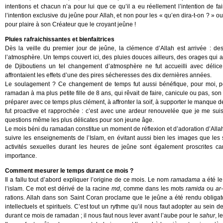
intentions et chacun n’a pour lui que ce qu’il a eu réellement l’intention de
l’intention exclusive du jeûne pour Allah, et non pour les « qu’en dira-t-on ? »
pour plaire à son Créateur que le croyant jeûne !
Pluies rafraichissantes et bienfaitrices
Dès la veille du premier jour de jeûne, la clémence d’Allah est arrivée : des
l’atmosphère. Un temps couvert ici, des pluies douces ailleurs, des orages qui a
de Djiboutiens un tel changement d’atmosphère ne fut accueilli avec délic
affrontaient les effets d’une des pires sécheresses des dix dernières années.
Le soulagement ? Ce changement de temps fut aussi bénéfique, pour moi, per
ramadan à ma plus petite fille de 8 ans, qui rêvait de faire, canicule ou pas, son 
préparer avec ce temps plus clément, à affronter la soif, à supporter le manque 
fut proactive et rapprochée : c’est avec une ardeur renouvelée que je me sui
questions même les plus délicates pour son jeune âge.
Le mois béni du ramadan constitue un moment de réflexion et d’adoration d’Allah
suivre les enseignements de l’Islam, en évitant aussi bien les images que les
activités sexuelles durant les heures de jeûne sont également proscrites c
importance.
Comment mesurer le temps durant ce mois ?
Il a fallu tout d’abord expliquer l’origine de ce mois. Le nom
ramadama
a été l
l’islam. Ce mot est dérivé de la racine
md
, comme dans les mots
ramida
ou
ar
rations. Allah dans son Saint Coran proclame que le jeûne a été rendu obligat
intellectuels et spirituels. C’est tout un rythme qu’il nous faut adopter au sein
durant ce mois de ramadan ; il nous faut nous lever avant l’aube pour le
sahur
, l