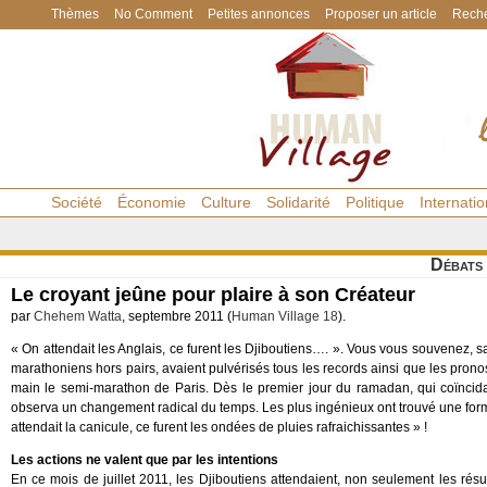
Thèmes
No Comment
Petites annonces
Proposer un article
Reche
Société
Économie
Culture
Solidarité
Politique
Internatio
Débats
Le croyant jeûne pour plaire à son Créateur
par
Chehem Watta
, septembre 2011 (
Human Village 18
).
« On attendait les Anglais, ce furent les Djiboutiens…. ». Vous vous souvenez, s
marathoniens hors pairs, avaient pulvérisés tous les records ainsi que les pronos
main le semi-marathon de Paris. Dès le premier jour du ramadan, qui coïncid
observa un changement radical du temps. Les plus ingénieux ont trouvé une fo
attendait la canicule, ce furent les ondées de pluies rafraichissantes » !
Les actions ne valent que par les intentions
En ce mois de juillet 2011, les Djiboutiens attendaient, non seulement les résu