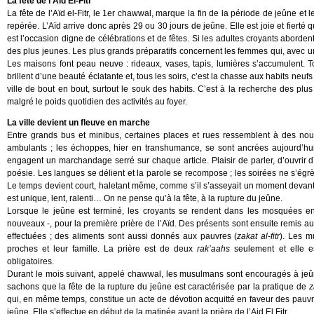
La fête de l’Aid El-Fitr
La fête de l’Aïd el-Fitr, le 1er chawwal, marque la fin de la période de jeûne et
repérée. L’Aïd arrive donc après 29 ou 30 jours de jeûne. Elle est joie et fierté q
est l’occasion digne de célébrations et de fêtes. Si les adultes croyants aborde
des plus jeunes. Les plus grands préparatifs concernent les femmes qui, avec 
Les maisons font peau neuve : rideaux, vases, tapis, lumières s’accumulent. T
brillent d’une beauté éclatante et, tous les soirs, c’est la chasse aux habits ne
ville de bout en bout, surtout le souk des habits. C’est à la recherche des pl
malgré le poids quotidien des activités au foyer.
La ville devient un fleuve en marche
Entre grands bus et minibus, certaines places et rues ressemblent à des nouv
ambulants ; les échoppes, hier en transhumance, se sont ancrées aujourd’hui
engagent un marchandage serré sur chaque article. Plaisir de parler, d’ouvrir d
poésie. Les langues se délient et la parole se recompose ; les soirées ne s’égr
Le temps devient court, haletant même, comme s’il s’asseyait un moment devant
est unique, lent, ralenti… On ne pense qu’à la fête, à la rupture du jeûne.
Lorsque le jeûne est terminé, les croyants se rendent dans les mosquées e
nouveaux -, pour la première prière de l’Aïd. Des présents sont ensuite remis aux
effectuées ; des aliments sont aussi donnés aux pauvres (
zakat al-fitr
). Les m
proches et leur famille. La prière est de deux
rak’aahs
seulement et elle es
obligatoires.
Durant le mois suivant, appelé chawwal, les musulmans sont encouragés à je
sachons que la fête de la rupture du jeûne est caractérisée par la pratique de
z
qui, en même temps, constitue un acte de dévotion acquitté en faveur des pauvres
jeûne. Elle s’effectue en début de la matinée avant la prière de l’Aid El Fitr.