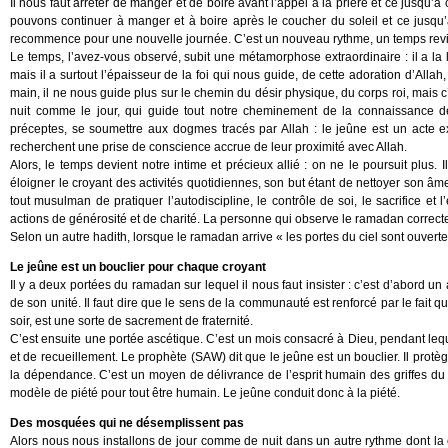
Il nous faut arrêter de manger et de boire avant l’appel à la prière et ce jusqu
pouvons continuer à manger et à boire après le coucher du soleil et ce jusqu’
recommence pour une nouvelle journée. C’est un nouveau rythme, un temps revisité
Le temps, l’avez-vous observé, subit une métamorphose extraordinaire : il a la l
mais il a surtout l’épaisseur de la foi qui nous guide, de cette adoration d’Allah
main, il ne nous guide plus sur le chemin du désir physique, du corps roi, mais c’
nuit comme le jour, qui guide tout notre cheminement de la connaissance de
préceptes, se soumettre aux dogmes tracés par Allah : le jeûne est un acte 
recherchent une prise de conscience accrue de leur proximité avec Allah.
Alors, le temps devient notre intime et précieux allié : on ne le poursuit plu
éloigner le croyant des activités quotidiennes, son but étant de nettoyer son âme
tout musulman de pratiquer l’autodiscipline, le contrôle de soi, le sacrifice e
actions de générosité et de charité. La personne qui observe le ramadan correc
Selon un autre hadith, lorsque le ramadan arrive « les portes du ciel sont ouvert
Le jeûne est un bouclier pour chaque croyant
Il y a deux portées du ramadan sur lequel il nous faut insister : c’est d’abord
de son unité. Il faut dire que le sens de la communauté est renforcé par le fait 
soir, est une sorte de sacrement de fraternité.
C’est ensuite une portée ascétique. C’est un mois consacré à Dieu, pendant lequel 
et de recueillement. Le prophète (SAW) dit que le jeûne est un bouclier. Il protè
la dépendance. C’est un moyen de délivrance de l’esprit humain des griffes du dé
modèle de piété pour tout être humain. Le jeûne conduit donc à la piété.
Des mosquées qui ne désemplissent pas
Alors nous nous installons de jour comme de nuit dans un autre rythme dont la