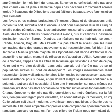
appréhension, le mois béni du ramadan. Sa venue ne coïncidait-t-elle pas avec
plus chaud » ne fut jamais démentie depuis des décennies ? Comment affronter la
torride ? Beaucoup de Djiboutiens avaient fait leurs bagages, avec femmes et e
plus cléments.
Les foyers et les mabraz bruissaient d’intenses débats et de discussions enfl
contenir la soif, surtout la soif et encore la soif pour s’acquitter d’un des cinq p
volatile et des pénuries d’eau, touchant sévèrement certains quartiers de la capit
Alors, des familles entières prirent d’assaut avions, bus et camions à destinatio
destination jusqu’en Europe. D’autres, par réalisme ou par habitude, se sont
Randa, Adailou, Day, etc. Mais l’alerte n’a pas atteint le niveau que les rum
compactes, dans des grands mouvements qui ressembleraient fort bien à la 
Tanzanie ! Mais la grande majorité des Djiboutiens ont décidé d’affronter la ca
accueillir le ramadan, moment de réflexion et d’adoration d’Allah. Avec une pe
de la Somalie, frappés par les affres de la famine, qui sévit dans le Sud de ce pays
Notre petite vie bien douillette, dans cette capitale qui n’arrête pas de se pl
populations rurales au bord du désespoir ? Les images insoutenables d’enf
ressemblant à des vieillards centenaires tellement les épreuves se sont accumul
toute assistance pour survivre, et qui doivent malgré le désastre continuer à s
poignets ; tout cela doit nous aider à faire une introspection sur nous-mêmes et
ramadan, n’est-ce pas alors l’occasion de réfléchir sur les actes fondamentaux de l
Chaque épreuve ne doit-elle pas être une victoire sur notre égoïsme, sur la futi
voix, rien que leur regard porté vers Allah, en attendant les jours meilleurs, en im
Cette culture soit disant moderne, envahissant notre quotidien, présente des ris
immédiate. Elle nous empêche d’apprécier et de comprendre spontanément le sen
ramadan, canicule ou pas, est l’un des piliers de l’islam nous permettant de po