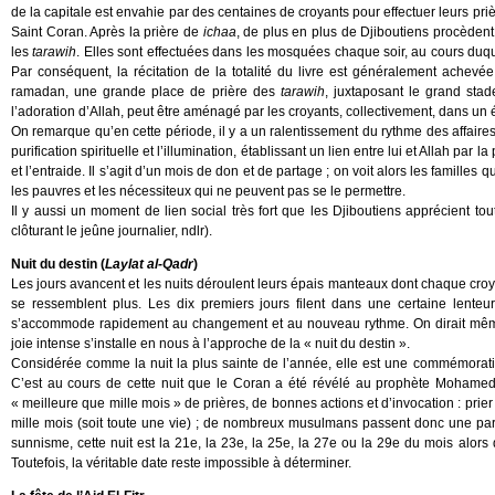
de la capitale est envahie par des centaines de croyants pour effectuer leurs pri
Saint Coran. Après la prière de
ichaa
, de plus en plus de Djiboutiens procèdent à
les
tarawih
. Elles sont effectuées dans les mosquées chaque soir, au cours duque
Par conséquent, la récitation de la totalité du livre est généralement achevé
ramadan, une grande place de prière des
tarawih
, juxtaposant le grand sta
l’adoration d’Allah, peut être aménagé par les croyants, collectivement, dans un é
On remarque qu’en cette période, il y a un ralentissement du rythme des affaires
purification spirituelle et l’illumination, établissant un lien entre lui et Allah par l
et l’entraide. Il s’agit d’un mois de don et de partage ; on voit alors les familles
les pauvres et les nécessiteux qui ne peuvent pas se le permettre.
Il y aussi un moment de lien social très fort que les Djiboutiens apprécient tout
clôturant le jeûne journalier, ndlr).
Nuit du destin (
Laylat al-Qadr
)
Les jours avancent et les nuits déroulent leurs épais manteaux dont chaque croy
se ressemblent plus. Les dix premiers jours filent dans une certaine lente
s’accommode rapidement au changement et au nouveau rythme. On dirait même q
joie intense s’installe en nous à l’approche de la « nuit du destin ».
Considérée comme la nuit la plus sainte de l’année, elle est une commémorati
C’est au cours de cette nuit que le Coran a été révélé au prophète Mohamed 
« meilleure que mille mois » de prières, de bonnes actions et d’invocation : prier
mille mois (soit toute une vie) ; de nombreux musulmans passent donc une partie 
sunnisme, cette nuit est la 21e, la 23e, la 25e, la 27e ou la 29e du mois alors 
Toutefois, la véritable date reste impossible à déterminer.