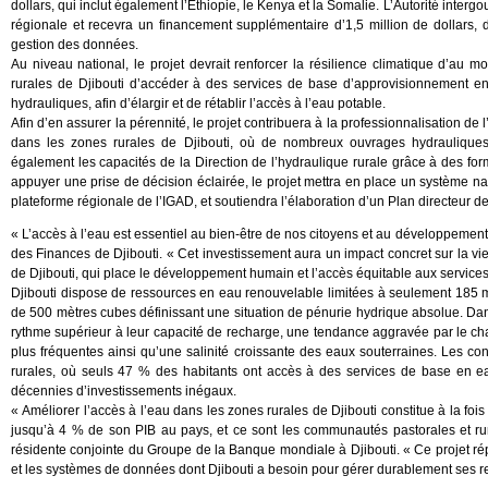
dollars, qui inclut également l’Éthiopie, le Kenya et la Somalie. L’Autorité int
régionale et recevra un financement supplémentaire d’1,5 million de dollars, d
gestion des données.
Au niveau national, le projet devrait renforcer la résilience climatique d’a
rurales de Djibouti d’accéder à des services de base d’approvisionnement en eau
hydrauliques, afin d’élargir et de rétablir l’accès à l’eau potable.
Afin d’en assurer la pérennité, le projet contribuera à la professionnalisation de
dans les zones rurales de Djibouti, où de nombreux ouvrages hydrauliques c
également les capacités de la Direction de l’hydraulique rurale grâce à des fo
appuyer une prise de décision éclairée, le projet mettra en place un système nat
plateforme régionale de l’IGAD, et soutiendra l’élaboration d’un Plan directeur 
« L’accès à l’eau est essentiel au bien-être de nos citoyens et au développemen
des Finances de Djibouti. « Cet investissement aura un impact concret sur la vi
de Djibouti, qui place le développement humain et l’accès équitable aux services
Djibouti dispose de ressources en eau renouvelable limitées à seulement 185 m
de 500 mètres cubes définissant une situation de pénurie hydrique absolue. Dan
rythme supérieur à leur capacité de recharge, une tendance aggravée par le c
plus fréquentes ainsi qu’une salinité croissante des eaux souterraines. Les co
rurales, où seuls 47 % des habitants ont accès à des services de base en ea
décennies d’investissements inégaux.
« Améliorer l’accès à l’eau dans les zones rurales de Djibouti constitue à la f
jusqu’à 4 % de son PIB au pays, et ce sont les communautés pastorales et rura
résidente conjointe du Groupe de la Banque mondiale à Djibouti. « Ce projet répo
et les systèmes de données dont Djibouti a besoin pour gérer durablement ses re