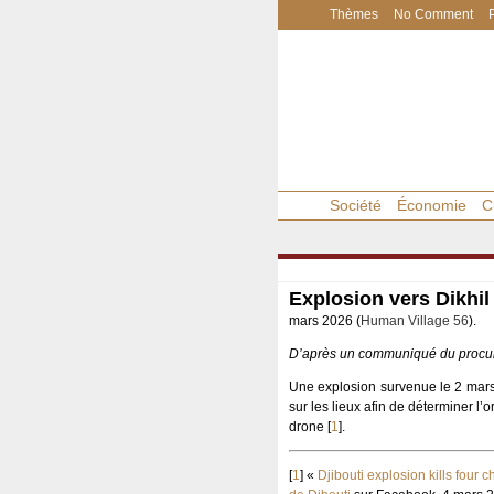
Thèmes
No Comment
Société
Économie
C
Explosion vers Dikhil
mars 2026 (
Human Village 56
).
D’après un communiqué du procure
Une explosion survenue le 2 mars
sur les lieux afin de déterminer l
drone
[
1
]
.
[
1
]
«
Djibouti explosion kills four 