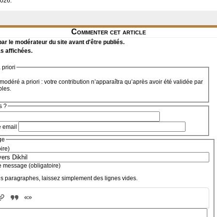
2026.
Commenter cet article
r le modérateur du site avant d'être publiés.
s affichées.
priori
modéré a priori : votre contribution n’apparaîtra qu’après avoir été validée par
bles.
s ?
e email
ge
oire)
e message (obligatoire)
s paragraphes, laissez simplement des lignes vides.