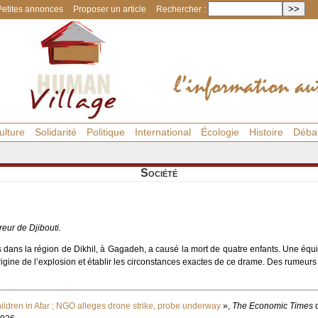
Petites annonces
Proposer un article
Rechercher :
ulture
Solidarité
Politique
International
Écologie
Histoire
Déba
Société
ur de Djibouti.
 dans la région de Dikhil, à Gagadeh, a causé la mort de quatre enfants. Une éq
’origine de l’explosion et établir les circonstances exactes de ce drame. Des rumeu
children in Afar ; NGO alleges drone strike, probe underway
»,
The Economic Times
d