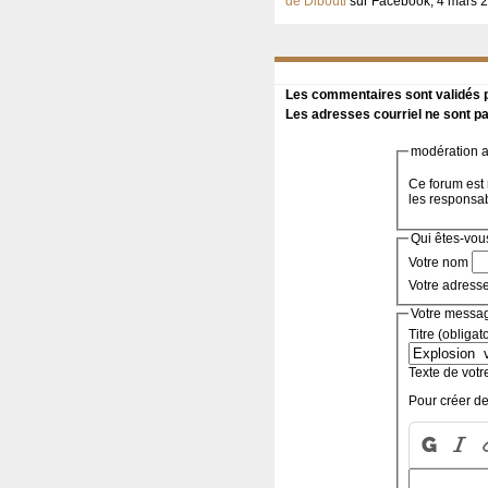
de Dibouti
sur Facebook, 4 mars 
Les commentaires sont validés pa
Les adresses courriel ne sont pa
modération a 
Ce forum est 
les responsa
Qui êtes-vou
Votre nom
Votre adress
Votre messa
Titre (obligat
Texte de votr
Pour créer de