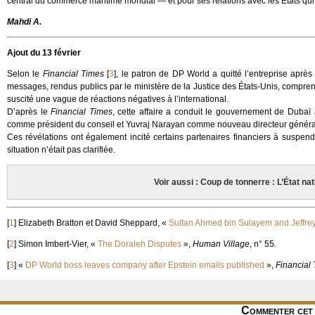
central du commerce maritime mondial — et pour ses relations avec les États qui
Mahdi A.
Ajout du 13 février
Selon le
Financial Times
[
3
]
, le patron de DP World a quitté l’entreprise après
messages, rendus publics par le ministère de la Justice des États-Unis, compren
suscité une vague de réactions négatives à l’international.
D’après le
Financial Times
, cette affaire a conduit le gouvernement de Dub
comme président du conseil et Yuvraj Narayan comme nouveau directeur généra
Ces révélations ont également incité certains partenaires financiers à suspe
situation n’était pas clarifiée.
Voir aussi : Coup de tonnerre : L’État na
[
1
]
Elizabeth Bratton et David Sheppard, «
Sultan Ahmed bin Sulayem and Jeffrey
[
2
]
Simon Imbert-Vier, «
The Doraleh Disputes
»,
Human Village
, n° 55.
[
3
]
«
DP World boss leaves company after Epstein emails published
»,
Financial
Commenter cet 