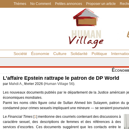
Thèmes
No Comment
Petites annonces
Proposer un article
Reche
Société
Économie
Culture
Solidarité
Politique
Internatio
Économi
L’affaire Epstein rattrape le patron de DP World
par
Mahdi A.
, février 2026 (
Human Village 56
).
Les nouveaux documents publiés par le département de la Justice américain jett
économiques mondiales.
Parmi les noms cités figure celui de Sultan Ahmed bin Sulayem, patron du g
condamné pour crimes sexuels impliquant une mineure — se seraient poursuivis
Le
Financial Times
[
1
]
mentionne des courriels contenant des discussions à
caractère sexuel, des descriptions de femmes et des références à des
services d’escortes. Ces documents suggèrent que les contacts entre le