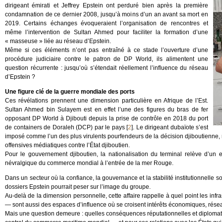
dirigeant émirati et Jeffrey Epstein ont perduré bien après la première
condamnation de ce dernier 2008, jusqu’à moins d’un an avant sa mort en
2019. Certains échanges évoqueraient l’organisation de rencontres et
même l’intervention de Sultan Ahmed pour faciliter la formation d’une
« masseuse » liée au réseau d’Epstein.
Même si ces éléments n’ont pas entraîné à ce stade l’ouverture d’une
procédure judiciaire contre le patron de DP World, ils alimentent une
question récurrente : jusqu’où s’étendait réellement l’influence du réseau
d’Epstein ?
Une figure clé de la guerre mondiale des ports
Ces révélations prennent une dimension particulière en Afrique de l’Est.
Sultan Ahmed bin Sulayem est en effet l’une des figures du bras de fer
opposant DP World à Djibouti depuis la prise de contrôle en 2018 du port
de containers de Doraleh (DCP) par le pays
[
2
]
. Le dirigeant dubaïote s’est
imposé comme l’un des plus virulents pourfendeurs de la décision djiboutienne, m
offensives médiatiques contre l’État djiboutien.
Pour le gouvernement djiboutien, la nationalisation du terminal relève d’un 
névralgique du commerce mondial à l’entrée de la mer Rouge.
Dans un secteur où la confiance, la gouvernance et la stabilité institutionnelle
dossiers Epstein pourrait peser sur l’image du groupe.
Au-delà de la dimension personnelle, cette affaire rappelle à quel point les infra
— sont aussi des espaces d’influence où se croisent intérêts économiques, réseaux
Mais une question demeure : quelles conséquences réputationnelles et diplomat