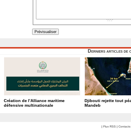
Derniers articles de 
Création de l’Alliance maritime
Djibouti rejette tout p
défensive multinationale
Mandeb
|
Flux RSS
|
Contacts