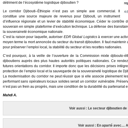
détriment de l’écosystème logistique djiboutien ?
Le corridor Djibouti–Éthiopie n’est pas un simple axe commercial. Il
constitue une source majeure de revenus pour Djibouti, un instrument
d’influence régionale et un levier de stabilité économique. Céder le contrôle d
souverain en simple plateforme d’exécution technique. La défense des transitaire
la souveraineté économique nationale.
C’est la raison pour laquelle, autoriser
EDR Global Logistics
à exercer une activi
moyen terme la mort annoncée du secteur du transit djiboutien. Il faut maintenir 
pour préserver l’emploi local, la stabilité du secteur et les recettes nationales.
C’est pourquoi, à la veille de l’ouverture de la Commission mixte djibouto-ét
djiboutiens auprès des plus hautes autorités politiques nationales. Ce rendez
futures orientations du corridor. Il importe donc que les décisions prises intèg
protection de l’emploi local et la sauvegarde de la souveraineté logistique de Dji
La modernisation du corridor ne peut réussir que si elle associe pleinement les 
performant sans opérateurs locaux solides serait un corridor vulnérable. Préserve
n’est pas un frein au progrès, mais une condition de la durabilité du partenariat en
Mahdi A.
Voir aussi : Le secteur djiboutien de
Voir aussi : En aparté avec…