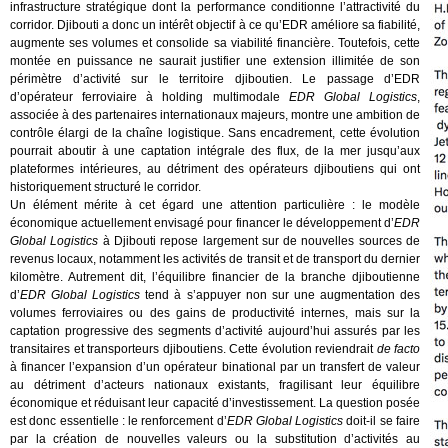
infrastructure stratégique dont la performance conditionne l’attractivité du
corridor. Djibouti a donc un intérêt objectif à ce qu’EDR améliore sa fiabilité,
augmente ses volumes et consolide sa viabilité financière. Toutefois, cette
montée en puissance ne saurait justifier une extension illimitée de son
périmètre d’activité sur le territoire djiboutien. Le passage d’EDR
d’opérateur ferroviaire à holding multimodale
EDR Global Logistics
,
associée à des partenaires internationaux majeurs, montre une ambition de
contrôle élargi de la chaîne logistique. Sans encadrement, cette évolution
pourrait aboutir à une captation intégrale des flux, de la mer jusqu’aux
plateformes intérieures, au détriment des opérateurs djiboutiens qui ont
historiquement structuré le corridor.
Un élément mérite à cet égard une attention particulière : le modèle
économique actuellement envisagé pour financer le développement d’
EDR
Global Logistics
à Djibouti repose largement sur de nouvelles sources de
revenus locaux, notamment les activités de transit et de transport du dernier
kilomètre. Autrement dit, l’équilibre financier de la branche djiboutienne
d’
EDR Global Logistics
tend à s’appuyer non sur une augmentation des
volumes ferroviaires ou des gains de productivité internes, mais sur la
captation progressive des segments d’activité aujourd’hui assurés par les
transitaires et transporteurs djiboutiens. Cette évolution reviendrait
de facto
à financer l’expansion d’un opérateur binational par un transfert de valeur
au détriment d’acteurs nationaux existants, fragilisant leur équilibre
économique et réduisant leur capacité d’investissement. La question posée
est donc essentielle : le renforcement d’
EDR Global Logistics
doit-il se faire
par la création de nouvelles valeurs ou la substitution d’activités au