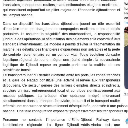
transitaires, transporteurs routiers, manutentionnaires et agents maritimes –
qui constituent aujourd’hui un pilier majeur de l’économie djiboutienne et
de l’emploi national.
Dans ce dispositif, les transitaires djiboutiens jouent un rôle essentiel
d’interface entre les chargeurs, les compagnies maritimes et les autorités
portuaires. Ils assurent la traçabilité des marchandises, la responsabilité
juridique des opérations, la sécurisation des paiements et la conformité aux
standards internationaux. Ce modèle a permis d’éviter la fragmentation du
marché, les défaillances financières d’opérateurs non solvables et la perte
de contrôle réglementaire sur un corridor vital. Toute évolution du cadre
logistique régional doit donc intégrer une réalité simple : la souveraineté
logistique de Djibouti repose en grande partie sur la maîtrise de ses
activités de transit.
Le transport routier du dernier kilomètre entre les ports, les zones franches
et la gare de Nagad constitue une activité réservée aux transporteurs
djiboutiens. Ce secteur génère des milliers d’emplois directs et indirects,
structure un tissu entrepreneurial local et contribue significativement aux
recettes publiques. La création d’un opérateur intégré intervenant
simultanément dans le transport ferroviaire, le transit et le transport routier
créerait une concurrence structurellement déséquilibrée, adossée à une puissanc
national. Une telle configuration exposerait progressivement les transporteurs dj
Personne ne conteste l’importance d’Ethio-Djibouti Railway dans
l’architecture régionale. La ligne Djibouti–Addis-Abeba est une