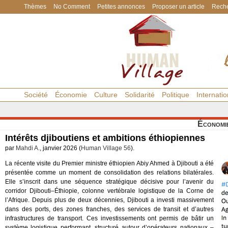
Thèmes
No Comment
Petites annonces
Proposer un article
Reche
Société
Économie
Culture
Solidarité
Politique
Internatio
Économi
Intérêts djiboutiens et ambitions éthiopiennes
par
Mahdi A.
, janvier 2026 (
Human Village 56
).
La récente visite du Premier ministre éthiopien Abiy Ahmed à Djibouti a été
présentée comme un moment de consolidation des relations bilatérales.
Elle s’inscrit dans une séquence stratégique décisive pour l’avenir du
corridor Djibouti–Éthiopie, colonne vertébrale logistique de la Corne de
l’Afrique. Depuis plus de deux décennies, Djibouti a investi massivement
dans des ports, des zones franches, des services de transit et d’autres
infrastructures de transport. Ces investissements ont permis de bâtir un
système logistique performant, structuré autour d’opérateurs nationaux –