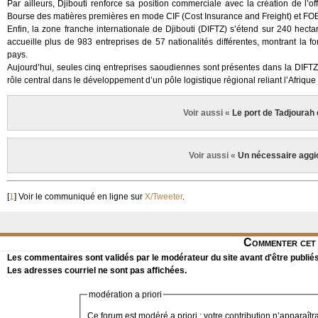
Par ailleurs, Djibouti renforce sa position commerciale avec la création de l’o
Bourse des matières premières en mode CIF (Cost Insurance and Freight) et FO
Enfin, la zone franche internationale de Djibouti (DIFTZ) s’étend sur 240 hect
accueille plus de 983 entreprises de 57 nationalités différentes, montrant la f
pays.
Aujourd’hui, seules cinq entreprises saoudiennes sont présentes dans la DIFTZ.
rôle central dans le développement d’un pôle logistique régional reliant l’Afrique
Voir aussi «
Le port de Tadjourah 
Voir aussi «
Un nécessaire aggi
[
1
]
Voir le communiqué en ligne sur
X/Tweeter
.
Commenter cet 
Les commentaires sont validés par le modérateur du site avant d'être publiés
Les adresses courriel ne sont pas affichées.
modération a priori
Ce forum est modéré a priori : votre contribution n’apparaîtr