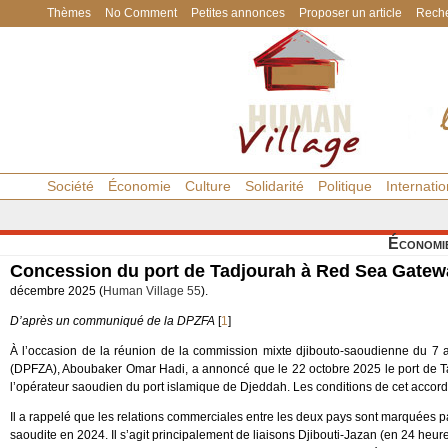
Thèmes
No Comment
Petites annonces
Proposer un article
Reche
Société
Économie
Culture
Solidarité
Politique
Internatio
Économi
Concession du port de Tadjourah à Red Sea Gatew
décembre 2025 (
Human Village 55
).
D’après un communiqué de la DPZFA
[
1
]
À l’occasion de la réunion de la commission mixte djibouto-saoudienne du 7 a
(DPFZA), Aboubaker Omar Hadi, a annoncé que le 22 octobre 2025 le port de T
l’opérateur saoudien du port islamique de Djeddah. Les conditions de cet accord
Il a rappelé que les relations commerciales entre les deux pays sont marquées par 
saoudite en 2024. Il s’agit principalement de liaisons Djibouti-Jazan (en 24 heur