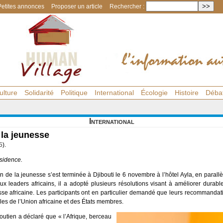
Petites annonces
Proposer un article
Rechercher :
ulture
Solidarité
Politique
International
Écologie
Histoire
Déba
International
 la jeunesse
5
).
sidence.
n de la jeunesse s’est terminée à Djibouti le 6 novembre à l’hôtel Ayla, en parall
 leaders africains, il a adopté plusieurs résolutions visant à améliorer durable
sse africaine. Les participants ont en particulier demandé que leurs recommanda
les de l’Union africaine et des États membres.
boutien a déclaré que « l’Afrique, berceau