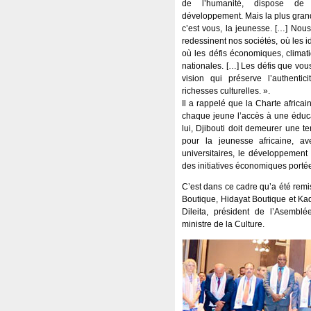
de l’humanité, dispose de 
développement. Mais la plus grand
c’est vous, la jeunesse. […] Nou
redessinent nos sociétés, où les id
où les défis économiques, climati
nationales. […] Les défis que vous
vision qui préserve l’authentic
richesses culturelles. ».
Il a rappelé que la Charte africa
chaque jeune l’accès à une éduca
lui, Djibouti doit demeurer une te
pour la jeunesse africaine, av
universitaires, le développement
des initiatives économiques portée
C’est dans ce cadre qu’a été remis
Boutique, Hidayat Boutique et Ka
Dileita, président de l’Asemb
ministre de la Culture.