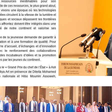
ressources inestimables pour son
e de ces ressources, le plus grand atout,
s vivons une époque où les technologies
ées circulent à la vitesse de la lumière et
ques et sociaux dépassent les frontières
 affrontez doivent être intégrés dans une
ité de notre continent et valorise ses
ine de la jeunesse demande de garantir à
tion et à une formation de qualité. Pour
rre d’accueil, d’échanges et d’innovation
ec le renforcement des collaborations
 des incubateurs d’idées et la promotion
s par les jeunes du continent.
 le « Grand Prix du chef de l’État » à Asli
diya Art en présence de Dileita Mohamed
lée nationale et Hibo Moumin Assoweh,