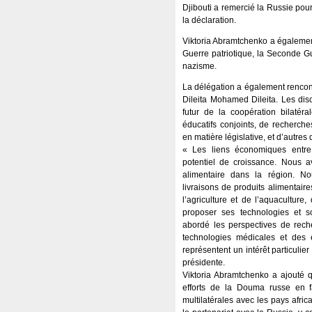
Djibouti a remercié la Russie pour
la déclaration.
Viktoria Abramtchenko a également
Guerre patriotique, la Seconde Gue
nazisme.
La délégation a également rencont
Dileita Mohamed Dileita. Les dis
futur de la coopération bilatér
éducatifs conjoints, de recherche
en matière législative, et d’autres
« Les liens économiques entre
potentiel de croissance. Nous a
alimentaire dans la région. N
livraisons de produits alimentair
l’agriculture et de l’aquacultur
proposer ses technologies et s
abordé les perspectives de rec
technologies médicales et des
représentent un intérêt particulie
présidente.
Viktoria Abramtchenko a ajouté 
efforts de la Douma russe en 
multilatérales avec les pays afric