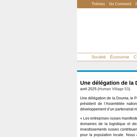
Thèmes
No Comment
Société
Économie
C
Une délégation de la 
avril 2025 (
Human Village 53
).
Une délégation de la Douma, le Pa
président de l’Assemblée nationa
développement d’un partenariat m
« Les entreprises russes manifest
domaines de la logistique et de
investissements russes contribu
pour la population locale. Nous