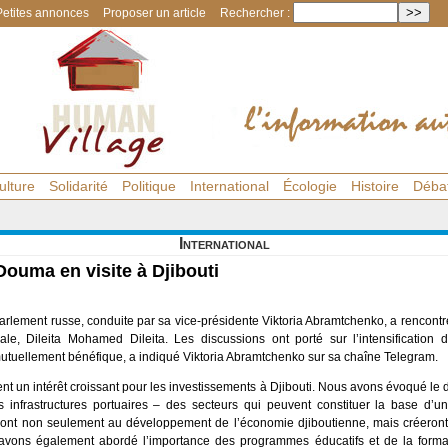
Petites annonces
Proposer un article
Rechercher :
ulture
Solidarité
Politique
International
Écologie
Histoire
Déba
International
Douma en visite à Djibouti
rlement russe, conduite par sa vice-présidente Viktoria Abramtchenko, a rencontr
le, Dileita Mohamed Dileita. Les discussions ont porté sur l’intensification d
utuellement bénéfique, a indiqué Viktoria Abramtchenko sur sa chaîne Telegram.
ent un intérêt croissant pour les investissements à Djibouti. Nous avons évoqué le
s infrastructures portuaires – des secteurs qui peuvent constituer la base d’u
eront non seulement au développement de l’économie djiboutienne, mais créero
 avons également abordé l’importance des programmes éducatifs et de la forma