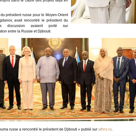
compris dans le cadre des projets déjà en
l du président russe pour le Moyen-Orient
ogdanov, avait rencontré le président du
es discussion avaient porté sur
ion entre la Russie et Djibouti.
uma russe a rencontré le président de Djibouti » publié sur
afrinz.ru
.