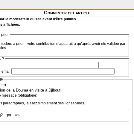
Commenter cet article
r le modérateur du site avant d'être publiés.
s affichées.
priori
modéré a priori : votre contribution n’apparaîtra qu’après avoir été validée par
bles.
s ?
e email
ge
oire)
e message (obligatoire)
s paragraphes, laissez simplement des lignes vides.