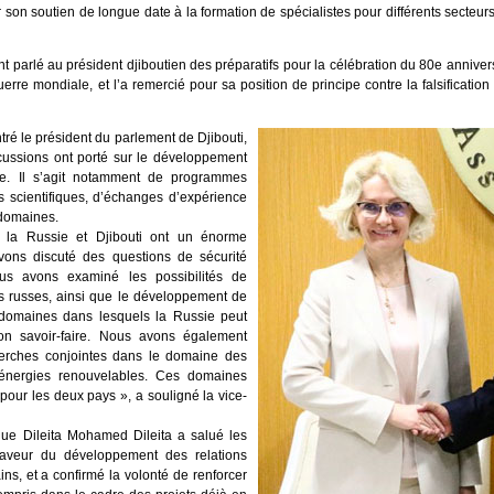
 son soutien de longue date à la formation de spécialistes pour différents secteu
 parlé au président djiboutien des préparatifs pour la célébration du 80e annivers
rre mondiale, et l’a remercié pour sa position de principe contre la falsification de
ré le président du parlement de Djibouti,
cussions ont porté sur le développement
ale. Il s’agit notamment de programmes
s scientifiques, d’échanges d’expérience
 domaines.
 la Russie et Djibouti ont un énorme
vons discuté des questions de sécurité
ous avons examiné les possibilités de
es russes, ainsi que le développement de
e, domaines dans lesquels la Russie peut
on savoir-faire. Nous avons également
herches conjointes dans le domaine des
 énergies renouvelables. Ces domaines
r pour les deux pays », a souligné la vice-
que Dileita Mohamed Dileita a salué les
faveur du développement des relations
ains, et a confirmé la volonté de renforcer