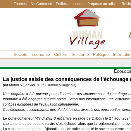
Thèmes
No Comment
Petites annonces
Proposer un article
Reche
Société
Économie
Culture
Solidarité
Politique
Internatio
Écologi
La justice saisie des conséquences de l’échouage 
par
Mahdi A.
, janvier 2025 (
Human Village 53
).
Une enquête a été ouverte pour déterminer les circonstances du naufrage e
tribunaux a été engagée sur ces points. Selon nos informations, une experti
sont pas éloignées de l’évaluation djiboutienne.
Ces éléments, accompagnés des plaidoiries des avocats des deux parties, seront 
Le porte-conteneur
M/V JI ZHE 3
est arrivé en rade de Djibouti le 27 août 2024 
capitainerie du port que le navire s’est échoué, alors que la réglementation prévo
La capitainerie du port de Djibouti a tout de suite contacté le navire pour encle