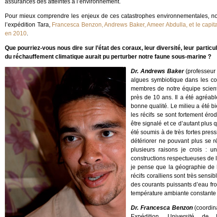
assurances des atteintes à l’environnement.
Pour mieux comprendre les enjeux de ces catastrophes environnementales, nous 
l’expédition Tara,
Francesca Benzon, Andrews Baker, Ameer Abdulla, et le capita
en 2010
.
Que pourriez-vous nous dire sur l’état des coraux, leur diversité, leur partic
du réchauffement climatique aurait pu perturber notre faune sous-marine ?
Dr. Andrews Baker
(professeur
algues symbiotique dans les co
membres de notre équipe scienti
près de 10 ans. Il a été agréabl
bonne qualité. Le milieu a été 
les récifs se sont fortement érod
être signalé et ce d’autant plu
été soumis à de très fortes press
détériorer ne pouvant plus se r
plusieurs raisons je crois : 
constructions respectueuses de l
je pense que la géographie de l
récifs coralliens sont très sensi
des courants puissants d’eau fr
température ambiante constante d
Dr. Francesca Benzon
(coordin
Expédition, Université de Mi