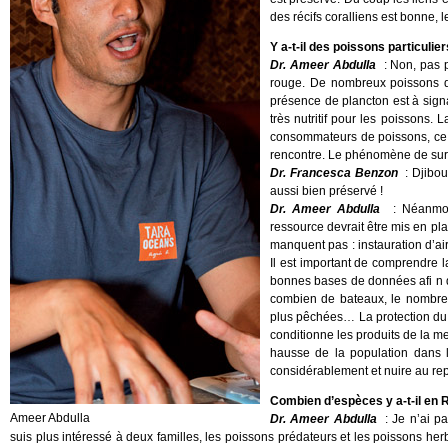
des récifs coralliens est bonne, 
Y a-t-il des poissons particulie
Dr. Ameer Abdulla
: Non, pas 
rouge. De nombreux poissons de
présence de plancton est à signa
très nutritif pour les poissons. 
consommateurs de poissons, ce q
rencontre. Le phénomène de sur-
Dr. Francesca Benzon
: Djibou
aussi bien préservé !
Dr. Ameer Abdulla
: Néanmoi
ressource devrait être mis en pla
manquent pas : instauration d’ai
Il est important de comprendre 
bonnes bases de données afi n de
combien de bateaux, le nombres 
plus pêchées… La protection du 
conditionne les produits de la me
hausse de la population dans 
considérablement et nuire au r
Combien d’espèces y a-t-il en R
Ameer Abdulla
Dr. Ameer Abdulla
: Je n’ai p
suis plus intéressé à deux familles, les poissons prédateurs et les poissons herb