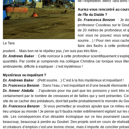
de l’expédition. Merci Tara donc 
Auriez-vous rencontré au cours
de l’île du Diable ?
Dr. Francesca Benzon
: Je do
professeur Cousteau sur le Goube
de 20 mètres de profondeur, et q
noir vous ne pouvez vous empê
sourire…) ! Pour rien vous cacher
Le Tara
faire des flashs à cette profon
prudent… Mais bon ne le répétez pas, j’en suis pas très fière…
Dr. Andrews Baker
: Cette noirceur à cette profondeur scientifiquement s’expliq
quantités. Par contre je comprends ma collègue Christina car lorsque vous ête
ambivalente, difficile à expliquer : c’est mystérieux !
Mystérieux ou inquiétant ?
Dr. Andrews Baker
: (Petit sourire…) C’est à la fois mystérieux et inquiétant !
Dr. Francesca Benzon
: Dans l’eau, c’est inquiétant et d’une beauté étonnante à 
Dr. Ameer Abdulla
: J’ajouterais pour ma part que les poissons y sont très 
certainement par le nombre de crevasses et de failles qui y sont présentes. C
site de se cacher des prédateurs, dont fait partie probablement le monstre du Go
Dr. Francesca Benzon
: Si vous permettez je voudrais ajouter que ce milieu es
lieu unique au monde ! Je pense qu’il faudra rester extrêmement vigilant sur le
site. Les conséquences d’un désastre écologique sur ce lieu pourraient caus
beaucoup, beaucoup à perdre au Goubet. Des projets sont en cours de réalisat
et créateurs d’emplois c’est une bonne chose, mais il importe de concilier pr