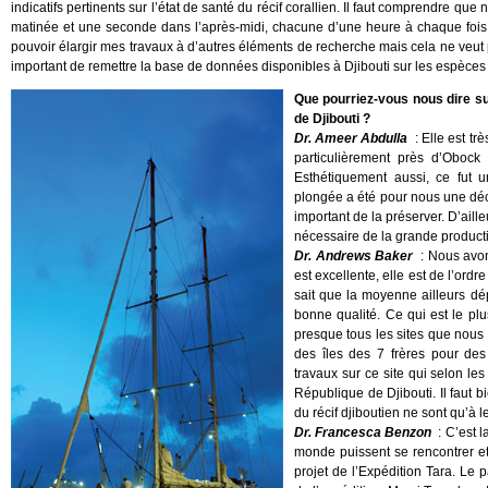
indicatifs pertinents sur l’état de santé du récif corallien. Il faut comprendre 
matinée et une seconde dans l’après-midi, chacune d’une heure à chaque fois.
pouvoir élargir mes travaux à d’autres éléments de recherche mais cela ne veut pa
important de remettre la base de données disponibles à Djibouti sur les espèces 
Que pourriez-vous nous dire sur
de Djibouti ?
Dr. Ameer Abdulla
: Elle est t
particulièrement près d’Obock 
Esthétiquement aussi, ce fut 
plongée a été pour nous une déc
important de la préserver. D’aill
nécessaire de la grande productiv
Dr. Andrews Baker
: Nous avon
est excellente, elle est de l’ord
sait que la moyenne ailleurs d
bonne qualité. Ce qui est le pl
presque tous les sites que nou
des îles des 7 frères pour de
travaux sur ce site qui selon les
République de Djibouti. Il faut 
du récif djiboutien ne sont qu’à 
Dr. Francesca Benzon
: C’est l
monde puissent se rencontrer et
projet de l’Expédition Tara. Le 