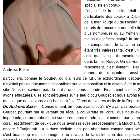
spécialiste en coraux)
L’objectif de la mission était 
particularité des coraux à Djibo
de la mer Rouge ou de l’océan 
surpris de rencontrer une telle r
plus nombreuse qu’au Yémen p
moins d’espèces malgré la pro
La composition de la faune co
étant très intéressante, c’est 
celle que l’on peut rencontrer 
dans la mer Rouge. On est vrai
rencontrent, c’est évident ! Par
Andrews Baker
donné de rencontrer aussi 
particuliers, comme le Goubet, où d’ailleurs ce fut une extraordinaire décou
n’existait pas de documents disponibles sur la composition et la diversité de la f
site. Nous ne savions pas du tout à quoi nous attendre. Finalement sur les
avons effectuées, 6 se sont déroulées sur le lieu dit du Goubet, et nous avons é
que ce que nous avons vu là-bas est très différent des autres récifs de la Républi
Dr. Andrews Baker
: Concrètement, on nous avait dit qu’il n’y avait pas beau
Goubet, pourtant sur le versant du récif, la couverture du corail que nous av
importante, surprenante même sur de nombreux endroits, notamment par sa pro
corail est différent de ceux que nous avons relevés précédemment à Moucha, 
encore à Tadjourah. La surface récifale n’est pas abondante comme nous avon
c’est beaucoup moins homogène au niveau de la distribution des espèces