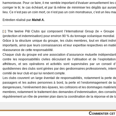
harmonieuse. Pour ce faire, il me semble important d’évaluer annuellement les 
corriger le tir, le cas échéant, et par là même de minimiser les dégâts qui aura
lieu. Ce n’est pas un coin mort, ce n’est pas un coin monstrueux, c’est un lieu ma
Entretien réalisé par
Mahdi A.
[
1
]
The twelve P&I Clubs qui composent l’International Group (le « Groupe »
(protection et indemnisation) pour environ 90 % du tonnage océanique mondial.
Grâce à la structure unique du groupe, les clubs membres, tout en étant individ
importants, ainsi que leurs connaissances et leur expertise respectives en matiè
réassurance de cette responsabilité.
Chaque club du groupe est une association d’assurance mutuelle indépendante 
contre les responsabilités civiles découlant de l’utilisation et de l’exploit
affréteurs, et ses opérations et activités sont supervisées par un conseil 
quotidiennes des clubs sont gérées par des gestionnaires professionnels, intern
comité de leur club et qui lui rendent compte.
Les clubs couvrent un large éventail de responsabilités, notamment la perte 
passagers et les autres personnes à bord, la perte et l’endommagement de la 
dangereuses, l’enlèvement des épaves, les collisions et les dommages matériels.
membres, notamment le traitement des demandes d’indemnisation, des conseils sur 
régulièrement un rôle de premier plan dans la coordination de la réponse et de la
Commenter cet 