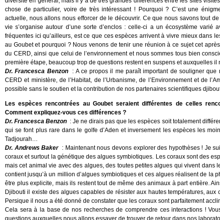
diversité en général, mais il y a de très grandes différences entre les sites visi
chose de particulier, voire de très intéressant ! Pourquoi ? C’est une énig
actuelle, nous allons nous efforcer de le découvrir. Ce que nous savons tout d
vie s’organise autour d’une sorte d’enclos : celle-ci a un écosystème varié
fréquentes ici qu’ailleurs, est ce que ces espèces arrivent à vivre mieux dans le
au Goubet et pourquoi ? Nous venons de tenir une réunion à ce sujet cet après-
du CERD, ainsi que celui de l’environnement et nous sommes tous bien conscie
première étape, beaucoup trop de questions restent en suspens et auxquelles il
Dr. Francesca Benzon
: A ce propos il me paraît important de souligner que
CERD et ministère, de l’Habitat, de l’Urbanisme, de l’Environnement et de l’Amé
possible sans le soutien et la contribution de nos partenaires scientifiques djibou
Les espèces rencontrées au Goubet seraient différentes de celles rencon
Comment expliquez-vous ces différences ?
Dr. Francesca Benzon
: Je ne dirais pas que les espèces soit totalement différ
qui se font plus rare dans le golfe d’Aden et inversement les espèces les m
Tadjourah…
Dr. Andrews Baker
: Maintenant nous devons explorer des hypothèses ! Je suis 
coraux et surtout la génétique des algues symbiotiques. Les coraux sont des espèc
mais cet animal vie avec des algues, des toutes petites algues qui vivent dans l
contient jusqu’à un million d’algues symbiotiques et ces algues réalisent de la
être plus explicite, mais ils restent tout de même des animaux à part entière. Ai
Djibouti il existe des algues capables de résister aux hautes températures, aux
Persique il nous a été donné de constater que les coraux sont parfaitement accl
Cela sera à la base de nos recherches de comprendre ces interactions ! Vous
questions auxquelles nous allons essayer de trouver de retour dans nos laboratoi