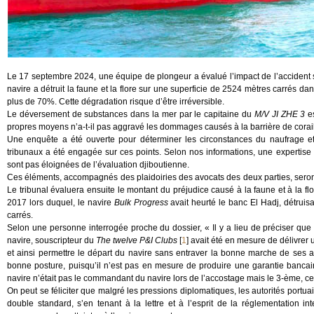
Le 17 septembre 2024, une équipe de plongeur a évalué l’impact de l’accident sur 
navire a détruit la faune et la flore sur une superficie de 2524 mètres carré
plus de 70%. Cette dégradation risque d’être irréversible.
Le déversement de substances dans la mer par le capitaine du
M/V JI ZHE 3
es
propres moyens n’a-t-il pas aggravé les dommages causés à la barrière de corai
Une enquête a été ouverte pour déterminer les circonstances du naufrage e
tribunaux a été engagée sur ces points. Selon nos informations, une experti
sont pas éloignées de l’évaluation djiboutienne.
Ces éléments, accompagnés des plaidoiries des avocats des deux parties, seront 
Le tribunal évaluera ensuite le montant du préjudice causé à la faune et à la flor
2017 lors duquel, le navire
Bulk Progress
avait heurté le banc El Hadj, détruisa
carrés.
Selon une personne interrogée proche du dossier, « Il y a lieu de préciser qu
navire, souscripteur du
The twelve P&I Clubs
[
1
]
avait été en mesure de délivrer 
et ainsi permettre le départ du navire sans entraver la bonne marche de ses 
bonne posture, puisqu’il n’est pas en mesure de produire une garantie banca
navire n’était pas le commandant du navire lors de l’accostage mais le 3-ème, ce 
On peut se féliciter que malgré les pressions diplomatiques, les autorités portua
double standard, s’en tenant à la lettre et à l’esprit de la réglementation int