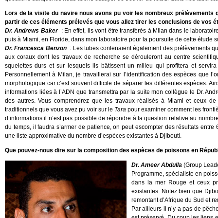
Lors de la visite du navire nous avons pu voir les nombreux prélèvements q
partir de ces éléments prélevés que vous allez tirer les conclusions de vos é
Dr. Andrews Baker
: En effet, ils vont être transférés à Milan dans le laborat
puis à Miami, en Floride, dans mon laboratoire pour la poursuite de cette étude su
Dr. Francesca Benzon
: Les tubes contenaient également des prélèvements qui o
aux coraux dont les travaux de recherche se dérouleront au centre scientifiq
squelettes durs et sur lesquels ils bâtissent un milieu qui profitera et servi
Personnellement à Milan, je travaillerai sur l’identification des espèces que l’on
morphologique car c’est souvent difficile de séparer les différentes espèces. A
informations liées à l’ADN que transmettra par la suite mon collègue le Dr. And
des autres. Vous comprendrez que les travaux réalisés à Miami et ceux de Mil
traditionnels que vous avez pu voir sur le
Tara
pour examiner comment les frontiè
d’informations il n’est pas possible de répondre à la question relative au nomb
du temps, il faudra s’armer de patience, on peut escompter des résultats entr
une liste approximative du nombre d’espèces existantes à Djibouti.
Que pouvez-nous dire sur la composition des espèces de poissons en Républi
Dr. Ameer Abdulla
(Group Leade
Programme, spécialiste en poiss
dans la mer Rouge et ceux prés
existantes. Notez bien que Djibo
remontant d’Afrique du Sud et re
Par ailleurs il n’y a pas de pêch
est préservé. Du coup les liens en