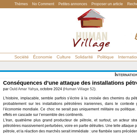
Thèmes
No Comment
Petites annonces
Proposer un article
Reche
Société
Économie
Culture
Solidarité
Politique
Internatio
Internatio
Conséquences d’une attaque des installations pétr
par
Ould Amar Yahya
, octobre 2024 (
Human Village 52
).
L’histoire, implacable, semble parfois s’écrire à la croisée des chemins du p
probablement sur les installations pétrolières iraniennes, dans le contexte
l’économie mondiale. Ce choc ne serait pas uniquement militaire ou politique.
effets en cascade sur l’ensemble des continents.
L’Iran, quatrième plus grand producteur de pétrole, et surtout, un acteur str
pétrolières massivement perturbées, voire en partie détruites. Une telle attaque 
pétrole, et la réaction des marchés serait immédiate : une flambée sans précédent