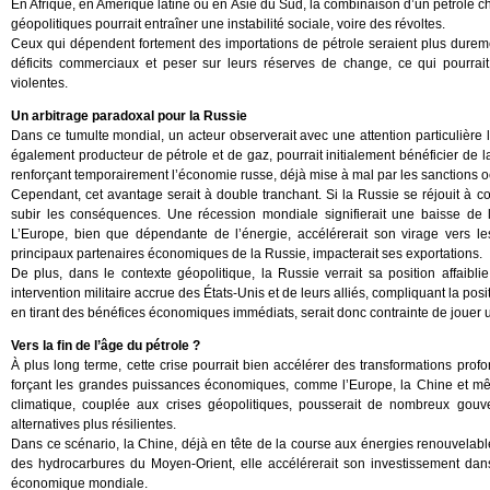
En Afrique, en Amérique latine ou en Asie du Sud, la combinaison d’un pétrole cher
géopolitiques pourrait entraîner une instabilité sociale, voire des révoltes.
Ceux qui dépendent fortement des importations de pétrole seraient plus dureme
déficits commerciaux et peser sur leurs réserves de change, ce qui pourrai
violentes.
Un arbitrage paradoxal pour la Russie
Dans ce tumulte mondial, un acteur observerait avec une attention particulière l
également producteur de pétrole et de gaz, pourrait initialement bénéficier de l
renforçant temporairement l’économie russe, déjà mise à mal par les sanctions o
Cependant, cet avantage serait à double tranchant. Si la Russie se réjouit à cour
subir les conséquences. Une récession mondiale signifierait une baisse de
L’Europe, bien que dépendante de l’énergie, accélérerait son virage vers les
principaux partenaires économiques de la Russie, impacterait ses exportations.
De plus, dans le contexte géopolitique, la Russie verrait sa position affaib
intervention militaire accrue des États-Unis et de leurs alliés, compliquant la p
en tirant des bénéfices économiques immédiats, serait donc contrainte de jouer un
Vers la fin de l’âge du pétrole ?
À plus long terme, cette crise pourrait bien accélérer des transformations pr
forçant les grandes puissances économiques, comme l’Europe, la Chine et même 
climatique, couplée aux crises géopolitiques, pousserait de nombreux gouve
alternatives plus résilientes.
Dans ce scénario, la Chine, déjà en tête de la course aux énergies renouvelable
des hydrocarbures du Moyen-Orient, elle accélérerait son investissement dans 
économique mondiale.