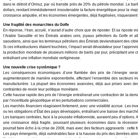
dans le détroit d’Ormuz, par où transite près de 20% du pétrole mondial. Le bari
dollars, rendant immédiatement insoutenable la facture énergétique pour la maj
croissance amputée, et les économies émergentes, déjà fragilisées, risqueraient 
Une fragilité des monarchies du Golfe
En réponse, l’Iran, acculé, n’aurait d’autre choix que de riposter. Et sa riposte vis
l’Arabie Saoudite et les Émirats arabes unis, joyaux pétroliers du Golfe et a
saoudiens, ainsi que les terminaux pétroliers des Émirats deviendraient des cible
Si ces infrastructures étaient touchées, l’impact serait dévastateur pour l’approv
la production mondiale de plusieurs millions de barils par jour, précipitant une 
entraînant une inflation mondiale vertigineuse.
Une nouvelle crise systémique ?
Les conséquences économiques d’une flambée des prix de l’énergie seraie
augmenteraient de manière exponentielle, affectant l’ensemble des secteurs ind
manufacturière. La plupart des économies avancées, déjà aux prises avec des d
contraintes de revoir leur politique monétaire.
Cette hausse rapide des prix de l’énergie entraînerait une contraction de la de
par l’incertitude géopolitique et les perturbations commerciales.
Les marchés financiers réagiraient fortement, avec une volatilité accrue. Les inve
ou les obligations d’État des pays développés, entraînant une baisse des marché
Les banques centrales, face à la poussée inflationniste, auraient peu d’options. Au
une croissance déjà fragile, poussant plusieurs économies dans la récessio
pourrait faire écho à la crise de 2008, mais avec des facteurs aggravants : cette foi
Les pays émergents, déjà vulnérables face à la hausse du prix des denrées alim