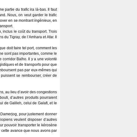
partie du trafic ira là-bas. Il faut
and. Nous, on veut garder le trafic
nnover en se montrant ingénieux, en
ansport.
 inclus le coût du transport. Trois
 du Tigray, de l’Amhara et Afar. Il
que doit faire tel port, comment les
és ne sont pas importantes, comme le
 corridor Balho. Il y a une volonté
ogistiques et de transports pour que
e remboursent pas par eux-mêmes qui
ls puissent se rembourser, créer de
tions, au lieu d’avoir des congestions
bouti, d’autres produits pourraient
ui de Galileh, celui de Galafi, et le
 de Damerjog, pour justement donner
iopiens veulent disposer d’autres
r pouvoir transporter le kérosène
er cette avance que nous avons par