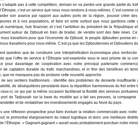
e s’adapte pas à cette compétition, demain on va perdre une grande partie du trafic.
’Éthiopie, c’est un service que nous nous rendons à nous-mêmes. C’est comme cel
s, garder son avance par rapport aux autres ports de la région, pouvoir créer d
 jeunes et à nos populations, et faire en sorte surtout que nous gardions cette 
b numérique, hub financier, et c’est l’ambition du président de la République e
ournent autour de Djibouti en train de brader, de vendre sont des
fake news
. Ce
 nous travaillons pour que l’économie de Djibouti, le peuple djiboutien puisse en ê
, nous travaillons pour nous-même. C’est ça que les Djiboutiennes et Djiboutiens d
est question que de construire une interpénétration économique plus renforcée a
de que l’offre de service à l’Éthiopie soit examinée sous le seul prisme de la con
rce pour davantage de coopération avec notre principal partenaire commercial
el de captation durable du trafic marchandises, et
in fine
des bénéfices en term
que, que ne manquera pas de produire cette nouvelle approche.
de ses sentiers traditionnels - identifie des problèmes de desserte insuffisante
entabilité, de déséquilibres persistants dans la répartition harmonieuse du fret entre
ux-ci, ce qui par la même occasion faciliterait la fluidité des services portuaire
port de Tadjourah sur la base du modèle qui a fait ses preuves, la compagnie fe
e désendetter et de rentabiliser les investissements engagés au Nord du pays.
une réflexion prospective pour faire évoluer la relation commerciale avec notre
f, le primordial élargissement du nœud logistique et donc une meilleure distrib
e l’Éthiopie. « Gagnant-gagnant » aurait voulu probablement ponctuer notre ministre