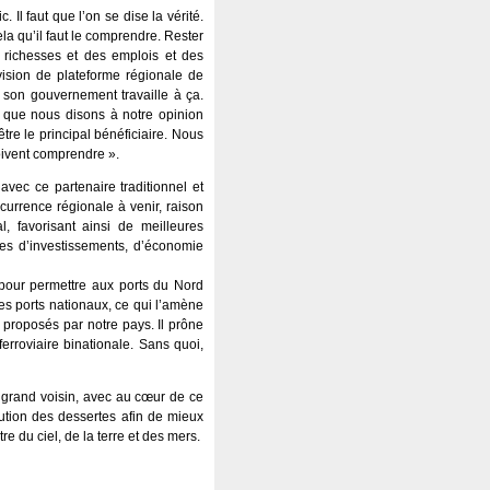
 Il faut que l’on se dise la vérité.
a qu’il faut le comprendre. Rester
es richesses et des emplois et des
vision de plateforme régionale de
t son gouvernement travaille à ça.
 que nous disons à notre opinion
tre le principal bénéficiaire. Nous
oivent comprendre ».
vec ce partenaire traditionnel et
currence régionale à venir, raison
, favorisant ainsi de meilleures
es d’investissements, d’économie
 pour permettre aux ports du Nord
 les ports nationaux, ce qui l’amène
s proposés par notre pays. Il prône
rroviaire binationale. Sans quoi,
 grand voisin, avec au cœur de ce
ution des dessertes afin de mieux
 du ciel, de la terre et des mers.