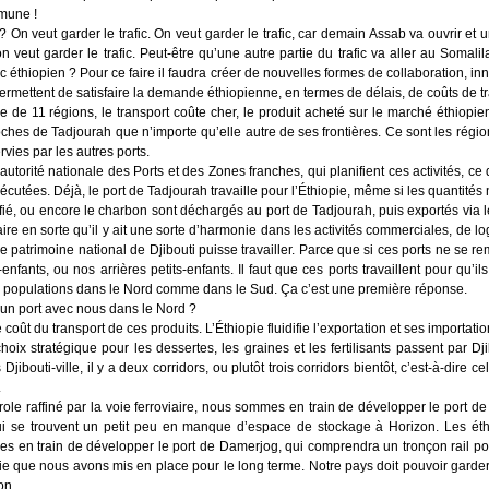
mune !
On veut garder le trafic. On veut garder le trafic, car demain Assab va ouvrir et une 
on veut garder le trafic. Peut-être qu’une autre partie du trafic va aller au Somalil
c éthiopien ? Pour ce faire il faudra créer de nouvelles formes de collaboration, i
ermettent de satisfaire la demande éthiopienne, en termes de délais, de coûts de tr
de 11 régions, le transport coûte cher, le produit acheté sur le marché éthiopien,
oches de Tadjourah que n’importe qu’elle autre de ses frontières. Ce sont les régions
rvies par les autres ports.
e autorité nationale des Ports et des Zones franches, qui planifient ces activités, ce 
exécutées. Déjà, le port de Tadjourah travaille pour l’Éthiopie, même si les quantit
uéfié, ou encore le charbon sont déchargés au port de Tadjourah, puis exportés via le
 faire en sorte qu’il y ait une sorte d’harmonie dans les activités commerciales, de l
t le patrimoine national de Djibouti puisse travailler. Parce que si ces ports ne s
-enfants, ou nos arrières petits-enfants. Il faut que ces ports travaillent pour qu’i
os populations dans le Nord comme dans le Sud. Ça c’est une première réponse.
un port avec nous dans le Nord ?
t le coût du transport de ces produits. L’Éthiopie fluidifie l’exportation et ses importa
choix stratégique pour les dessertes, les graines et les fertilisants passent par Dji
jibouti-ville, il y a deux corridors, ou plutôt trois corridors bientôt, c’est-à-dire cel
.
pétrole raffiné par la voie ferroviaire, nous sommes en train de développer le port
ui se trouvent un petit peu en manque d’espace de stockage à Horizon. Les éth
 en train de développer le port de Damerjog, qui comprendra un tronçon rail pou
gie que nous avons mis en place pour le long terme. Notre pays doit pouvoir gard
on.