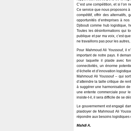
C’est une compétition, et si l’on n
Ce service que nous proposons à l
compétitif, offrir des alternatif
opportunités d’entreprises à nos
Djibouti comme hub logistique, hu
Toutes les désinformations qui t
publique et par ma voix, c’est que
ne travaillons pas pour les autres
Pour Mahmoud Ali Youssouf, il n’
important de notre pays. Il deman
pour laquelle il plaide avec fo
connectivités, un énorme potenti
d’échelle et d’innovation logisti
Mahmoud Ali Youssouf – qui sort 
d’atteindre la taille critique de r
à suggérer une harmonisation de ce
une entente commerciale pour le 
insiste-t-il, il sera difficile de s
Le gouvernement est engagé dans 
plaidoyer de Mahmoud Ali Youssou
répondre aux besoins logistiques d
Mahdi A.