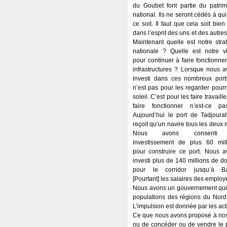
du Goubet font partie du patrim
national. Ils ne seront cédés à qu
ce soit. Il faut que cela soit bien 
dans l’esprit des uns et des autres
Maintenant quelle est notre stra
nationale ? Quelle est notre vi
pour continuer à faire fonctionne
infrastructures ? Lorsque nous 
investi dans ces nombreux port
n’est pas pour les regarder pourr
soleil. C’est pour les faire travaille
faire fonctionner n’est-ce p
Aujourd’hui le port de Tadjoura
reçoit qu’un navire tous les deux 
Nous avons consenti
investissement de plus 60 mill
pour construire ce port. Nous a
investi plus de 140 millions de do
pour le corridor jusqu’à Ba
[Pourtant] les salaires des emplo
Nous avons un gouvernement qui réf
populations des régions du Nord 
L’impulsion est donnée par les acti
Ce que nous avons proposé à nos pa
ou de concéder ou de vendre le po