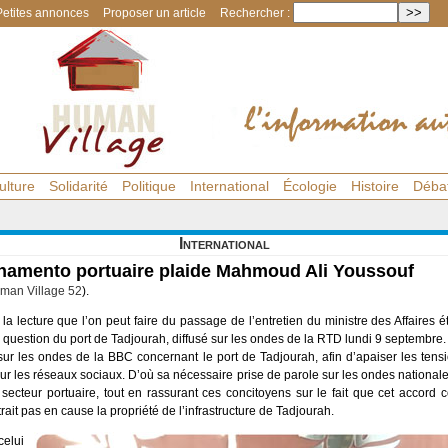
Petites annonces
Proposer un article
Rechercher :
ulture
Solidarité
Politique
International
Écologie
Histoire
Déba
International
namento portuaire plaide Mahmoud Ali Youssouf
man Village 52
).
t la lecture que l’on peut faire du passage de l’entretien du ministre des Affaire
a question du port de Tadjourah, diffusé sur les ondes de la RTD lundi 9 septembre.
r les ondes de la BBC concernant le port de Tadjourah, afin d’apaiser les tensio
 sur les réseaux sociaux. D’où sa nécessaire prise de parole sur les ondes nationale
secteur portuaire, tout en rassurant ces concitoyens sur le fait que cet accord 
ait pas en cause la propriété de l’infrastructure de Tadjourah.
elui