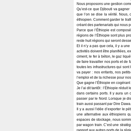
Nous proposons une gestion com
Qu’est-ce que Djibouti va gagner ? 
que l’on se dise la vérité. Nous, 
éthiopien. Comment garder le trafi
créant des partenariats qui nous p
Parce que l’Éthiopie est composée 
régions de l’Éthiopie sont plus pr
reste huit régions qui seront desse
Et il n’y a pas que cela, il y a un
activités doivent être planifiées, 
ciment, le fer à béton, le gaz liq
de faire travailler nos ports et de
toutes les infrastructures qui son
va payer : nos enfants, nos petits
l’emploi et de la richesse pour n
Que gagne l’Éthiopie en cogérant 
Je l’ai dit tantôt : l’Éthiopie rédui
dans certains ports. Il y aura un 
passer par le Nord. Lorsque je dis D
train aussi passant par Dire Dawa
Il y a aussi l’idée d’exporter le 
une alternative aux éthiopiens q
espaces de stockage, nous sommes
par wagon train. C’est une straté
rapport aux autres ports de la régi