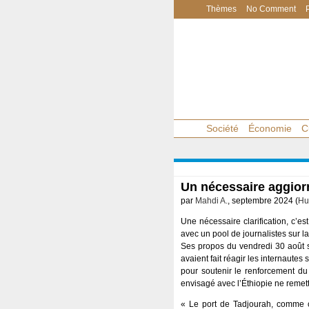
Thèmes
No Comment
Société
Économie
C
Un nécessaire aggior
par
Mahdi A.
, septembre 2024 (
Hu
Une nécessaire clarification, c’es
avec un pool de journalistes sur l
Ses propos du vendredi 30 août su
avaient fait réagir les internautes
pour soutenir le renforcement du 
envisagé avec l’Éthiopie ne remettr
« Le port de Tadjourah, comme c