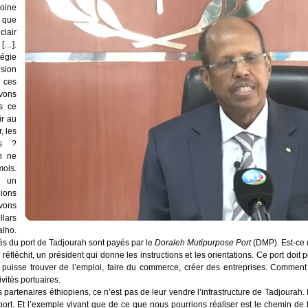
oine
i que
clair
 […].
tégie
sion
r ces
avons
s ce
ir au
r, les
as ?
h ne
mois.
 un
ions
vons
llars
lho.
yés du port de Tadjourah sont payés par le
Doraleh Mutipurpose Port
(DMP). Est-ce 
léchit, un président qui donne les instructions et les orientations. Ce port doit pou
puisse trouver de l’emploi, faire du commerce, créer des entreprises. Comment
vités portuaires.
rtenaires éthiopiens, ce n’est pas de leur vendre l’infrastructure de Tadjourah. 
rt. Et l’exemple vivant que de ce que nous pourrions réaliser est le chemin de fe