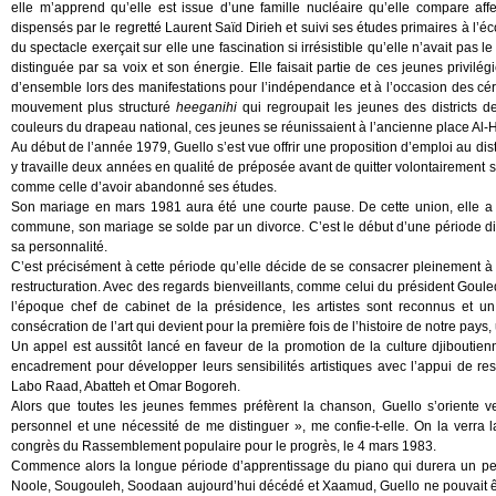
elle m’apprend qu’elle est issue d’une famille nucléaire qu’elle compare af
dispensés par le regretté Laurent Saïd Dirieh et suivi ses études primaires à l’
du spectacle exerçait sur elle une fascination si irrésistible qu’elle n’avait pas
distinguée par sa voix et son énergie. Elle faisait partie de ces jeunes privil
d’ensemble lors des manifestations pour l’indépendance et à l’occasion des cé
mouvement plus structuré
heeganihi
qui regroupait les jeunes des districts de
couleurs du drapeau national, ces jeunes se réunissaient à l’ancienne place Al
Au début de l’année 1979, Guello s’est vue offrir une proposition d’emploi au distri
y travaille deux années en qualité de préposée avant de quitter volontairement so
comme celle d’avoir abandonné ses études.
Son mariage en mars 1981 aura été une courte pause. De cette union, elle a d
commune, son mariage se solde par un divorce. C’est le début d’une période d
sa personnalité.
C’est précisément à cette période qu’elle décide de se consacrer pleinement à
restructuration. Avec des regards bienveillants, comme celui du président Goul
l’époque chef de cabinet de la présidence, les artistes sont reconnus et un 
consécration de l’art qui devient pour la première fois de l’histoire de notre pays, 
Un appel est aussitôt lancé en faveur de la promotion de la culture djibouti
encadrement pour développer leurs sensibilités artistiques avec l’appui de 
Labo Raad, Abatteh et Omar Bogoreh.
Alors que toutes les jeunes femmes préfèrent la chanson, Guello s’oriente ve
personnel et une nécessité de me distinguer », me confie-t-elle. On la verra
congrès du Rassemblement populaire pour le progrès, le 4 mars 1983.
Commence alors la longue période d’apprentissage du piano qui durera un peu
Noole, Sougouleh, Soodaan aujourd’hui décédé et Xaamud, Guello ne pouvait êtr