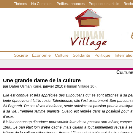
Thèmes
No Comment
Petites annonces
Proposer un article
Reche
Société
Économie
Culture
Solidarité
Politique
Internatio
Culture
Une grande dame de la culture
par
Daher Osman Karié
, janvier 2010 (
Human Village 10
).
Elle est connue et très appréciée des Djiboutiens qui se sont attachés à sa pe
toute épreuve ont fait le reste. Talentueuse, elle l’est assurément. Son parcours
Ali Bogoreh. De ses rêves d’enfance, seule subsiste sa passion pour la musique 
à sa vie. Première femme pianiste, Guello est rentrée dans la postérité pour av
d’oser.
Il fallait beaucoup d’audace pour vouloir faire de sa passion son métier, compte
1980. Le pari était loin d’être gagné, mais Guello a tout simplement réussi à s
icônes de la culture djiboutienne.
Human Village
s’est intéressé à elle et vous pr