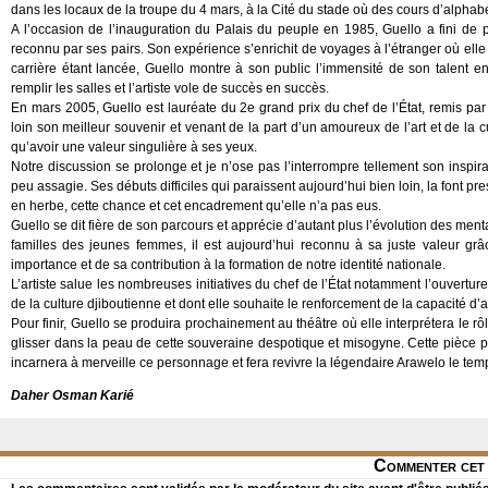
dans les locaux de la troupe du 4 mars, à la Cité du stade où des cours d’alphabé
A l’occasion de l’inauguration du Palais du peuple en 1985, Guello a fini de pa
reconnu par ses pairs. Son expérience s’enrichit de voyages à l’étranger où elle
carrière étant lancée, Guello montre à son public l’immensité de son talent 
remplir les salles et l’artiste vole de succès en succès.
En mars 2005, Guello est lauréate du 2e grand prix du chef de l’État, remis par
loin son meilleur souvenir et venant de la part d’un amoureux de l’art et de la c
qu’avoir une valeur singulière à ses yeux.
Notre discussion se prolonge et je n’ose pas l’interrompre tellement son inspirat
peu assagie. Ses débuts difficiles qui paraissent aujourd’hui bien loin, la font pr
en herbe, cette chance et cet encadrement qu’elle n’a pas eus.
Guello se dit fière de son parcours et apprécie d’autant plus l’évolution des menta
familles des jeunes femmes, il est aujourd’hui reconnu à sa juste valeur gr
importance et de sa contribution à la formation de notre identité nationale.
L’artiste salue les nombreuses initiatives du chef de l’État notamment l’ouverture e
de la culture djiboutienne et dont elle souhaite le renforcement de la capacité d’a
Pour finir, Guello se produira prochainement au théâtre où elle interprétera le rôl
glisser dans la peau de cette souveraine despotique et misogyne. Cette pièce 
incarnera à merveille ce personnage et fera revivre la légendaire Arawelo le temp
Daher Osman Karié
Commenter cet 