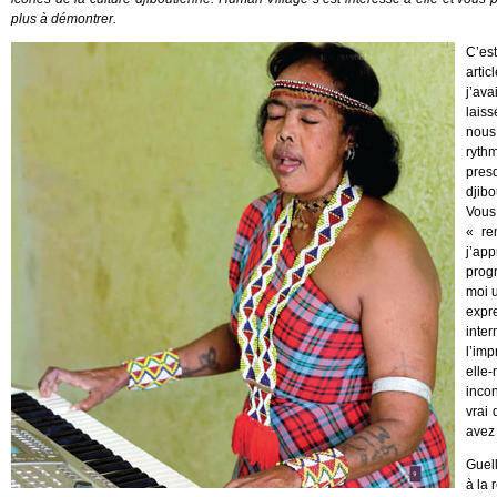
plus à démontrer.
C’est
artic
j’ava
lais
nous 
ryth
pres
djibo
Vous
« re
j’ap
progr
moi u
expr
inte
l’imp
elle
inco
vrai 
avez 
Guel
à la