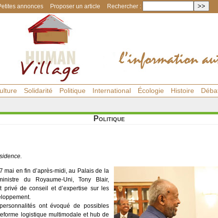
Petites annonces
Proposer un article
Rechercher :
ulture
Solidarité
Politique
International
Écologie
Histoire
Déba
Politique
sidence.
27 mai en fin d’après-midi, au Palais de la
ministre du Royaume-Uni, Tony Blair,
 privé de conseil et d’expertise sur les
veloppement.
 personnalités ont évoqué de possibles
ateforme logistique multimodale et hub de