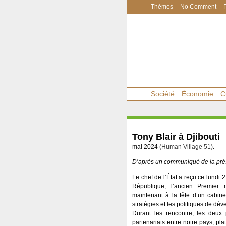
Thèmes
No Comment
Société
Économie
C
Tony Blair à Djibouti
mai 2024 (
Human Village 51
).
D’après un communiqué de la pré
Le chef de l’État a reçu ce lundi 
République, l’ancien Premier 
maintenant à la tête d’un cabinet
stratégies et les politiques de dé
Durant les rencontre, les deux
partenariats entre notre pays, pl