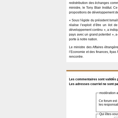
redistribution des échanges comme
ministre, le Tony Blair Institut. 
propositions de développement de 
« Sous l’égide du président Ismaï
réalise l’exploit d’être un ilot 
développement continu », a indiqué
pays avec un grand potentiel », a-t-
porte à notre nation.
Le ministre des Affaires étrangèr
l’Economie et des finances, Ilyas
rencontre.
Les commentaires sont validés pa
Les adresses courriel ne sont pa
modération a 
Ce forum est 
les responsa
Qui êtes-vou