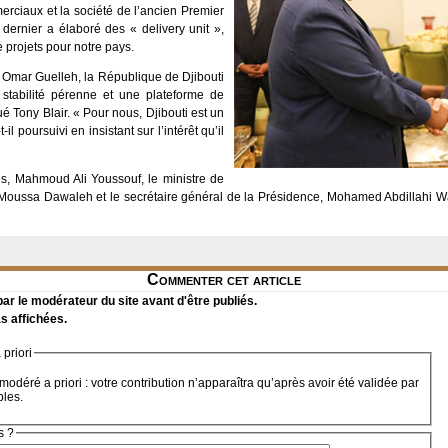
rciaux et la société de l’ancien Premier
Ce dernier a élaboré des « delivery unit »,
projets pour notre pays.
l Omar Guelleh, la République de Djibouti
de stabilité pérenne et une plateforme de
 Tony Blair. « Pour nous, Djibouti est un
il poursuivi en insistant sur l’intérêt qu’il
es, Mahmoud Ali Youssouf, le ministre de
 Moussa Dawaleh et le secrétaire général de la Présidence, Mohamed Abdillahi Waï
Commenter cet article
r le modérateur du site avant d'être publiés.
s affichées.
priori
modéré a priori : votre contribution n’apparaîtra qu’après avoir été validée par
bles.
s ?