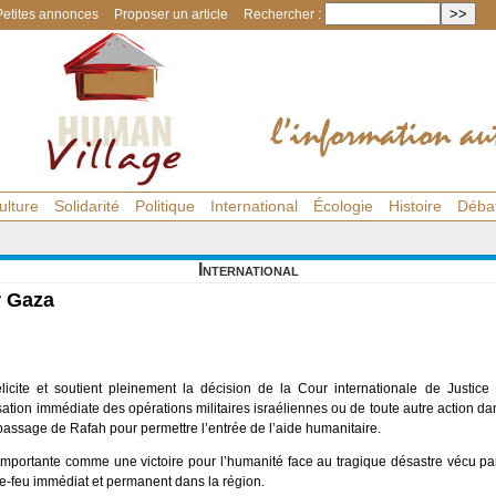
Petites annonces
Proposer un article
Rechercher :
ulture
Solidarité
Politique
International
Écologie
Histoire
Déba
International
r Gaza
licite et soutient pleinement la décision de la Cour internationale de Justic
sation immédiate des opérations militaires israéliennes ou de toute autre action 
passage de Rafah pour permettre l’entrée de l’aide humanitaire.
 importante comme une victoire pour l’humanité face au tragique désastre vécu pa
le-feu immédiat et permanent dans la région.