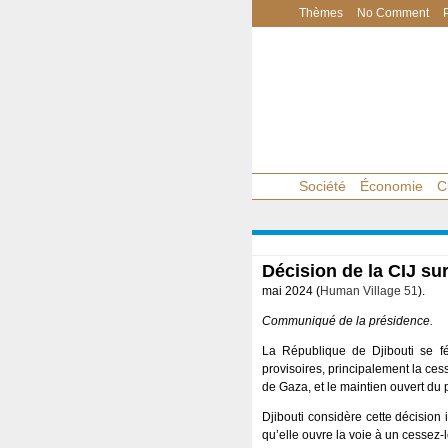
Thèmes
No Comment
Société
Économie
C
Décision de la CIJ su
mai 2024 (
Human Village 51
).
Communiqué de la présidence.
La République de Djibouti se fé
provisoires, principalement la ces
de Gaza, et le maintien ouvert du 
Djibouti considère cette décision
qu’elle ouvre la voie à un cessez-