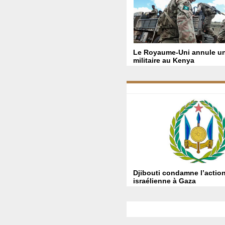
Le Royaume-Uni annule un
militaire au Kenya
Djibouti condamne l’actio
israélienne à Gaza