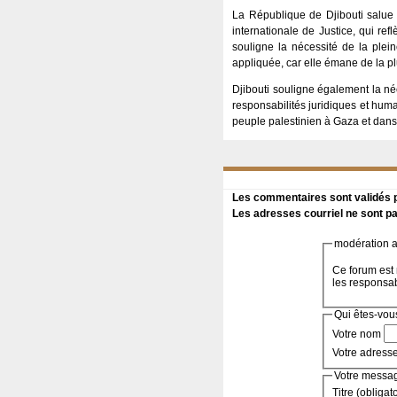
La République de Djibouti salue 
internationale de Justice, qui ref
souligne la nécessité de la plein
appliquée, car elle émane de la pl
Djibouti souligne également la néc
responsabilités juridiques et huma
peuple palestinien à Gaza et dans t
Les commentaires sont validés pa
Les adresses courriel ne sont pa
modération a 
Ce forum est 
les responsa
Qui êtes-vou
Votre nom
Votre adress
Votre messa
Titre (obligat