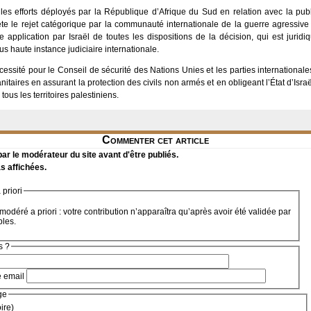
les efforts déployés par la République d’Afrique du Sud en relation avec la publ
lète le rejet catégorique par la communauté internationale de la guerre agressive 
e application par Israël de toutes les dispositions de la décision, qui est juridi
us haute instance judiciaire internationale.
essité pour le Conseil de sécurité des Nations Unies et les parties internationales
nitaires en assurant la protection des civils non armés et en obligeant l’État d’Isra
ous les territoires palestiniens.
Commenter cet article
r le modérateur du site avant d'être publiés.
s affichées.
priori
modéré a priori : votre contribution n’apparaîtra qu’après avoir été validée par
bles.
s ?
e email
ge
oire)