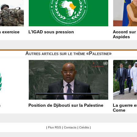
 exercice
L’IGAD sous pression
Accord sur 
Aspides
Autres articles sur le thème «Palestine»
n
Position de Djibouti sur la Palestine
La guerre e
Corne
|
Flux RSS
|
Contacts
|
Crédits
|