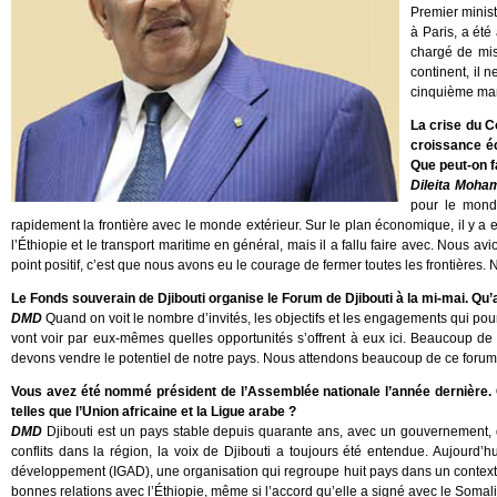
Premier minist
à Paris, a été
chargé de miss
continent, il 
cinquième man
La crise du Co
croissance éc
Que peut-on fa
Dileita Moham
pour le monde
rapidement la frontière avec le monde extérieur. Sur le plan économique, il y
l’Éthiopie et le transport maritime en général, mais il a fallu faire avec. Nous 
point positif, c’est que nous avons eu le courage de fermer toutes les frontières.
Le Fonds souverain de Djibouti organise le Forum de Djibouti à la mi-mai. Q
DMD
Quand on voit le nombre d’invités, les objectifs et les engagements qui pou
vont voir par eux-mêmes quelles opportunités s’offrent à eux ici. Beaucoup de
devons vendre le potentiel de notre pays. Nous attendons beaucoup de ce forum
Vous avez été nommé président de l’Assemblée nationale l’année dernière.
telles que l’Union africaine et la Ligue arabe ?
DMD
Djibouti est un pays stable depuis quarante ans, avec un gouvernement, 
conflits dans la région, la voix de Djibouti a toujours été entendue. Aujourd’
développement (IGAD), une organisation qui regroupe huit pays dans un contexte 
bonnes relations avec l’Éthiopie, même si l’accord qu’elle a signé avec le Somali