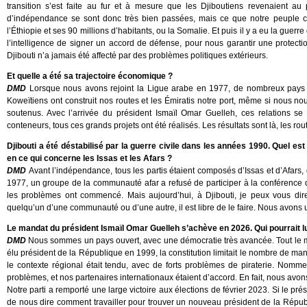
transition s’est faite au fur et à mesure que les Djiboutiens revenaient 
d’indépendance se sont donc très bien passées, mais ce que notre peuple crai
l’Éthiopie et ses 90 millions d’habitants, ou la Somalie. Et puis il y a eu la gue
l’intelligence de signer un accord de défense, pour nous garantir une protectio
Djibouti n’a jamais été affecté par des problèmes politiques extérieurs.
Et quelle a été sa trajectoire économique ?
DMD
Lorsque nous avons rejoint la Ligue arabe en 1977, de nombreux pays 
Koweïtiens ont construit nos routes et les Émiratis notre port, même si nous 
soutenus. Avec l’arrivée du président Ismaïl Omar Guelleh, ces relations se s
conteneurs, tous ces grands projets ont été réalisés. Les résultats sont là, les route
Djibouti a été déstabilisé par la guerre civile dans les années 1990. Quel es
en ce qui concerne les Issas et les Afars ?
DMD
Avant l’indépendance, tous les partis étaient composés d’Issas et d’Afars
1977, un groupe de la communauté afar a refusé de participer à la conférence de 
les problèmes ont commencé. Mais aujourd’hui, à Djibouti, je peux vous dir
quelqu’un d’une communauté ou d’une autre, il est libre de le faire. Nous avons 
Le mandat du président Ismaïl Omar Guelleh s’achève en 2026. Qui pourrait l
DMD
Nous sommes un pays ouvert, avec une démocratie très avancée. Tout le mon
élu président de la République en 1999, la constitution limitait le nombre de ma
le contexte régional était tendu, avec de forts problèmes de piraterie. Nom
problèmes, et nos partenaires internationaux étaient d’accord. En fait, nous avon
Notre parti a remporté une large victoire aux élections de février 2023. Si le prés
de nous dire comment travailler pour trouver un nouveau président de la Républiq