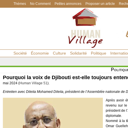
Thèmes
No Comment
Petites annonces
Proposer un article
Reche
Société
Économie
Culture
Solidarité
Politique
Internatio
Politiqu
Pourquoi la voix de Djibouti est-elle toujours ente
mai 2024 (
Human Village 51
).
Entretien avec Dileita Mohamed Dileita, président de l’Assemblée nationale de D
Après avoir é
revenu sur le
président de 
diplomate.
Nommé à la tê
Omar Guelleh