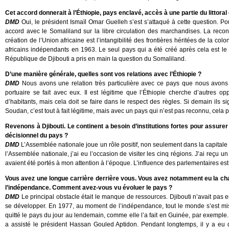
Cet accord donnerait à l’Éthiopie, pays enclavé, accès à une partie du littoral
DMD
Oui, le président Ismaïl Omar Guelleh s’est s’attaqué à cette question. 
accord avec le Somaliland sur la libre circulation des marchandises. La rec
création de l’Union africaine est l’intangibilité des frontières héritées de la co
africains indépendants en 1963. Le seul pays qui a été créé après cela est le
République de Djibouti a pris en main la question du Somaliland.
D’une manière générale, quelles sont vos relations avec l’Éthiopie ?
DMD
Nous avons une relation très particulière avec ce pays que nous avons
portuaire se fait avec eux. Il est légitime que l’Éthiopie cherche d’autres o
d’habitants, mais cela doit se faire dans le respect des règles. Si demain ils
Soudan, c’est tout à fait légitime, mais avec un pays qui n’est pas reconnu, cela
Revenons à Djibouti. Le continent a besoin d’institutions fortes pour assurer
décisionnel du pays ?
DMD
L’Assemblée nationale joue un rôle positif, non seulement dans la capitale
l’Assemblée nationale, j’ai eu l’occasion de visiter les cinq régions. J’ai reçu u
avaient été portés à mon attention à l’époque. L’influence des parlementaires est 
Vous avez une longue carrière derrière vous. Vous avez notamment eu la ch
l’indépendance. Comment avez-vous vu évoluer le pays ?
DMD
Le principal obstacle était le manque de ressources. Djibouti n’avait pas 
se développer. En 1977, au moment de l’indépendance, tout le monde s’est mis a
quitté le pays du jour au lendemain, comme elle l’a fait en Guinée, par exemple
a assisté le président Hassan Gouled Aptidon. Pendant longtemps, il y a eu d