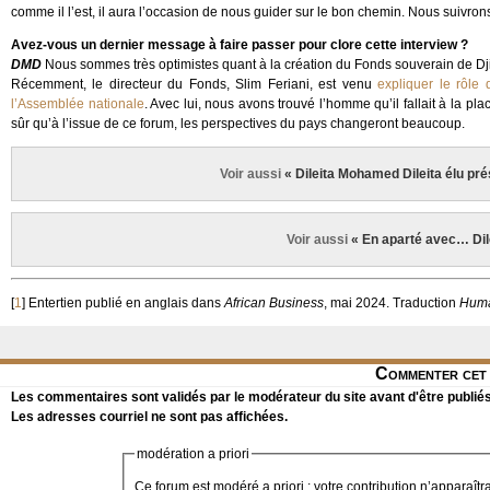
comme il l’est, il aura l’occasion de nous guider sur le bon chemin. Nous suivrons
Avez-vous un dernier message à faire passer pour clore cette interview ?
DMD
Nous sommes très optimistes quant à la création du Fonds souverain de Djib
Récemment, le directeur du Fonds, Slim Feriani, est venu
expliquer le rôle 
l’Assemblée nationale
. Avec lui, nous avons trouvé l’homme qu’il fallait à la pla
sûr qu’à l’issue de ce forum, les perspectives du pays changeront beaucoup.
Voir aussi
« Dileita Mohamed Dileita élu pré
Voir aussi
« En aparté avec… Dil
[
1
]
Entertien publié en anglais dans
African Business
, mai 2024. Traduction
Huma
Commenter cet 
Les commentaires sont validés par le modérateur du site avant d'être publiés
Les adresses courriel ne sont pas affichées.
modération a priori
Ce forum est modéré a priori : votre contribution n’apparaîtr