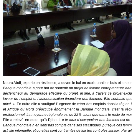
Noura Abdi, experte en résilience, a ouvert le bal en expliquant les buts et les t
Banque mondiale a pour but de soutenir un projet de femme entrepreneure dans s
déclencheur au démarrage effective du projet.
In fine
, à travers ce projet exc
faveur de l’emploi et l’autonomisation financière des femmes. Elle souhaite q
privé
». En outre elle a souligné l’urgence de créer des emplois dans la région
et Afrique du Nord préoccupe énormément la Banque mondiale, c’est la rég
professionnel. La moyenne régionale est de 22%, alors que dans le reste du mon
Elle a relevé en outre qu’à Djibouti «
le taux d’occupation des femmes est de 3
Banque mondiale n’en tient pas compte dans ses statistiques, puisque ces femmes
activité informelle, et où elles sont contraintes de fuir les contrôles fiscaux. Par