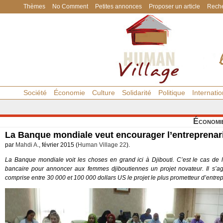
Thèmes
No Comment
Petites annonces
Proposer un article
Reche
Société
Économie
Culture
Solidarité
Politique
Internatio
Économi
La Banque mondiale veut encourager l’entreprenari
par
Mahdi A.
, février 2015 (
Human Village 22
).
La Banque mondiale voit les choses en grand ici à Djibouti. C’est le cas de le 
bancaire pour annoncer aux femmes djiboutiennes un projet novateur. Il s’a
comprise entre 30 000 et 100 000 dollars US le projet le plus prometteur d’entrep