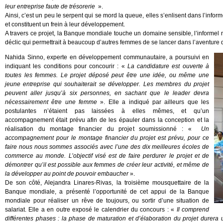
leur entreprise faute de trésorerie
».
Ainsi, c’est un peu le serpent qui se mord la queue, elles s’enlisent dans l’infor
et constituent un frein à leur développement.
A travers ce projet, la Banque mondiale touche un domaine sensible, l’informel n
déclic qui permettrait à beaucoup d’autres femmes de se lancer dans l’aventure d
Nahida Sinno, experte en développement communautaire, a poursuivi en
indiquant les conditions pour concourir : «
La candidature est ouverte à
toutes les femmes. Le projet déposé peut être une idée, ou même une
jeune entreprise qui souhaiterait se développer. Les membres du projet
peuvent aller jusqu’à six personnes, en sachant que le leader devra
nécessairement être une femme
». Elle a indiqué par ailleurs que les
postulantes n’étaient pas laissées à elles mêmes, et qu’un
accompagnement était prévu afin de les épauler dans la conception et la
réalisation du montage financier du projet soumissionné : «
Un
accompagnement pour le montage financier du projet est prévu, pour ce
faire nous nous sommes associés avec l’une des dix meilleures écoles de
commerce au monde. L’objectif visé est de faire perdurer le projet et de
démontrer qu’il est possible aux femmes de créer leur activité, et même de
la développer au point de pouvoir embaucher
».
De son côté, Alejandra Linares-Rivas, la troisième mousquettaire de la
Banque mondiale, a présenté l’opportunité de cet appui de la Banque
mondiale pour réaliser un rêve de toujours, ou sortir d’une situation de
salariat. Elle a en outre exposé le calendrier du concours : «
Il comprend
différentes phases : la phase de maturation et d’élaboration du projet dure