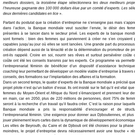
meilleurs dossiers, la troisième étape sélectionnera les deux meilleurs pro
l’heureuse gagnante des 100 000 dollars élue par un comité d’experts. Les sélect
deux dernières candidates en lice
».
Partant du postulat que la création d’entreprise ne s’enseigne pas mais s’app
dans l’action, la Banque mondiale veut susciter l’envie, le désir des fem
présentes à se lancer dans le secteur privé. Les experts de la banque mondi
sont formels : bien des femmes qui parviennent à créer ne s’en croyaient 
capables jusqu’au jour où elles se sont lancées. Une grande part du processus
création dépend aussi de la ténacité et de la détermination du promoteur de pr
ont-ils rappelé. Croire en soi, nourrir ses rêves et surtout persévérer coûte
coûte ont été les conseils transmis par les experts. Ce programme va permettr
l’entreprenariat féminin de bénéficier d’un dispositif d’assistance technique
coaching
leur permettant de développer un modèle viable d’entreprise à travers
conseils, des formations sur l’implantation des affaires et la formation.
Dans un second temps, le quator d’experts de la Banque mondiale a précisé que
projet pilote n’est qu’un ballon d’essai. Ils ont insisté sur le fait qu’il est vital que
femmes du Moyen-Orient et Afrique du Nord s’émancipent et prennent leur des
en main, car en 2050, plus de 220 millions de personnes, dont 75% de femm
seront à la recherche d’un travail qu’il faudra créer. C’est la raison pour laquell
Banque mondiale a pris la responsabilité d’encourager et de structu
l’entreprenariat féminin. Une exigence pour donner aux Djiboutiennes, et pl
jouer pleinement leurs cartes dans la dynamique de développement économique et
Les villes de Beyrouth, du Caire et de Djibouti ont été choisies pour la phase
moindres, le projet d’entreprise devra nécessairement avoir une touche « ré