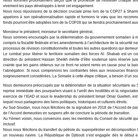
Nous sommes profondément déçus que la promesse de mobiliser chaque année 
vivement les pays développés à tenir cet engagement.
Nous nous réjouissons de la décision cruciale prise lors de la COP27 à Shar
appelons à son opérationnalisation rapide et formons le vœu que les recomm
fonds pourront être adoptées lors de la COP28 qui se tiendra prochainement aux
Monsieur le président, monsieur le secrétaire général,
Nous sommes encouragés par la détermination du gouvernement somalien à mettr
compris la fiscalité fédérale et les amendements à l’architecture de la sécurité na
processus de révision constitutionnelle et toutes les autres questions qui demeu
Le combat pour libérer le territoire somalien des forces Al- Shabab est un co
direction du président Hassan Sheikh mérite d’être soutenue sans réserve ju
crainte que les gains obtenus sur ce front ne soient remis en cause pour la b
l’abnégation. Si nous comprenons les contraintes liées aux ressources financ
soigneusement considérées. La Somalie à cette étape critique, a besoin d’un so
Nous demeurons préoccupés par la détérioration de la situation sécuritaire au 
reprise immédiate des pourparlers visant à l’arrêt des hostilités et la négociatio
exercice de l’IGAD et sous le
leadership
du président Ismail Omar Guelleh, est
lequel nous partageons des liens politiques, historiques et culturels étroits.
Au Sud-Soudan, nous nous félicitons de la signature en 2018 de l’Accord de paix
de l’Accord demeurées en suspens afin de conclure la période de transition.
Au Yémen voisin, nous convenons avec les membres du Conseil de sécurité que l
inclusif.
Nous nous félicitons du transfert du pétrole du superpétrolier en décomposition
un nouveau navire. La République de Djibouti s’est engagée dès le début 