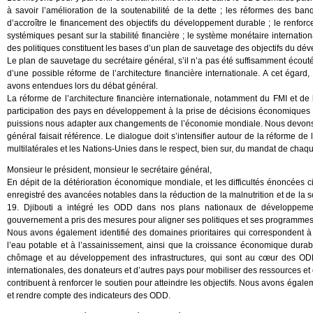
à savoir l’amélioration de la soutenabilité de la dette ; les réformes des ban
d’accroître le financement des objectifs du développement durable ; le renforce
systémiques pesant sur la stabilité financière ; le système monétaire internati
des politiques constituent les bases d’un plan de sauvetage des objectifs du dé
Le plan de sauvetage du secrétaire général, s’il n’a pas été suffisamment écouté
d’une possible réforme de l’architecture financière internationale. A cet ég
avons entendues lors du débat général.
La réforme de l’architecture financière internationale, notamment du FMI et d
participation des pays en développement à la prise de décisions économiques i
puissions nous adapter aux changements de l’économie mondiale. Nous devons
général faisait référence. Le dialogue doit s’intensifier autour de la réforme de l
multilatérales et les Nations-Unies dans le respect, bien sur, du mandat de chaq
Monsieur le président, monsieur le secrétaire général,
En dépit de la détérioration économique mondiale, et les difficultés énoncées c
enregistré des avancées notables dans la réduction de la malnutrition et de la 
19. Djibouti a intégré les ODD dans nos plans nationaux de développement 
gouvernement a pris des mesures pour aligner ses politiques et ses programmes s
Nous avons également identifié des domaines prioritaires qui correspondent à 
l’eau potable et à l’assainissement, ainsi que la croissance économique durable
chômage et au développement des infrastructures, qui sont au cœur des ODD
internationales, des donateurs et d’autres pays pour mobiliser des ressources e
contribuent à renforcer le soutien pour atteindre les objectifs. Nous avons égale
et rendre compte des indicateurs des ODD.