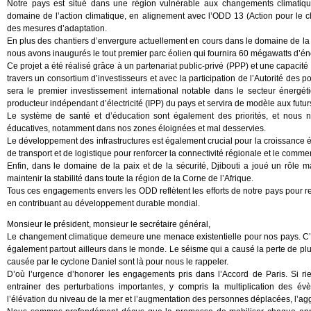
Notre pays est situé dans une région vulnérable aux changements climatique
domaine de l’action climatique, en alignement avec l’ODD 13 (Action pour le c
des mesures d’adaptation.
En plus des chantiers d’envergure actuellement en cours dans le domaine de la gé
nous avons inaugurés le tout premier parc éolien qui fournira 60 mégawatts d’én
Ce projet a été réalisé grâce à un partenariat public-privé (PPP) et une capaci
travers un consortium d’investisseurs et avec la participation de l’Autorité des 
sera le premier investissement international notable dans le secteur énergé
producteur indépendant d’électricité (IPP) du pays et servira de modèle aux futur
Le système de santé et d’éducation sont également des priorités, et nous no
éducatives, notamment dans nos zones éloignées et mal desservies.
Le développement des infrastructures est également crucial pour la croissance éco
de transport et de logistique pour renforcer la connectivité régionale et le comm
Enfin, dans le domaine de la paix et de la sécurité, Djibouti a joué un rôle 
maintenir la stabilité dans toute la région de la Corne de l’Afrique.
Tous ces engagements envers les ODD reflètent les efforts de notre pays pour rel
en contribuant au développement durable mondial.
Monsieur le président, monsieur le secrétaire général,
Le changement climatique demeure une menace existentielle pour nos pays. C’es
également partout ailleurs dans le monde. Le séisme qui a causé la perte de pl
causée par le cyclone Daniel sont là pour nous le rappeler.
D’où l’urgence d’honorer les engagements pris dans l’Accord de Paris. Si rie
entrainer des perturbations importantes, y compris la multiplication des é
l’élévation du niveau de la mer et l’augmentation des personnes déplacées, l’aggr