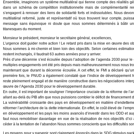
Ensemble, imaginons un système multilatéral qui tienne compte des réalités gé
dans un schéma de compétition institutionnelle mais de complémentarité renf
s’engagent à renouer des liens de solidarité forts et indissolubles. Nous dev
multilatéral reformé, juste et représentatif où tous trouvent leur compte, p
message sans équivoque ni doute que nous sommes déterminés à bâtir une 
titanesques du moment.
Monsieur le président, monsieur le secrétaire général, excellences,
L’urgence doit guider notre action ! Le retard pris dans la mise en œuvre des ob
Nous sommes à mi-chemin et bien loin des objectifs. Selon certaines estimati
restent inchangés, il faudrait 63 autres années pour y arriver.
Près d’une décennie s’est écoulée depuis l’adoption de l’agenda 2030 pour l
multiples engagements ont été pris depuis mais malheureusement nous nous tro
maintenant que durant la décennie écoulée. A cet effet, le FMI a déclaré qu’u
première fois, le PNUD a également constaté que l’indice de développement h
reste pleinement engagé et de manière constructive dans les négociations inte
œuvre de l’Agenda 2030 pour le développement durable.
En outre, il est important de souligner l’importance cruciale de la réforme de l’
allant au-delà du PIB afin que nous puissions combler le déficit de financement
La vulnérabilité croissante des pays en développement en matière d’endette
réformer l’architecture de la dette internationale. En effet, le coût élevé de l’e
en développement et les pays les moins avancés d’investir dans les ODD et aug
faut nous remobiliser davantage en vue de la réalisation de nos objectifs d’ic
céder à la tentation de l’abandon Nous sommes conscients que les difficultés son
Les moyens pour y parvenir sont clairement énoncés dans le SDG stimulus packag