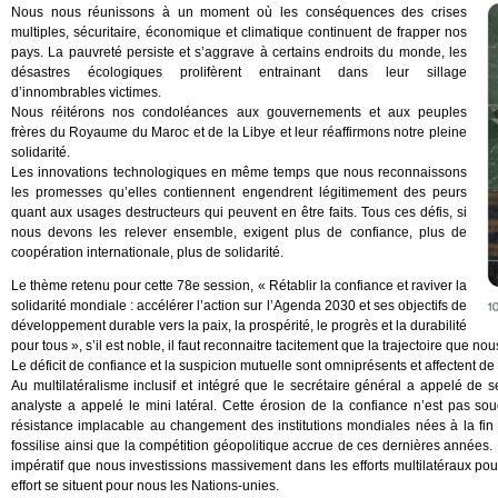
Nous nous réunissons à un moment où les conséquences des crises
multiples, sécuritaire, économique et climatique continuent de frapper nos
pays. La pauvreté persiste et s’aggrave à certains endroits du monde, les
désastres écologiques prolifèrent entrainant dans leur sillage
d’innombrables victimes.
Nous réitérons nos condoléances aux gouvernements et aux peuples
frères du Royaume du Maroc et de la Libye et leur réaffirmons notre pleine
solidarité.
Les innovations technologiques en même temps que nous reconnaissons
les promesses qu’elles contiennent engendrent légitimement des peurs
quant aux usages destructeurs qui peuvent en être faits. Tous ces défis, si
nous devons les relever ensemble, exigent plus de confiance, plus de
coopération internationale, plus de solidarité.
Le thème retenu pour cette 78e session, « Rétablir la confiance et raviver la
solidarité mondiale : accélérer l’action sur l’Agenda 2030 et ses objectifs de
développement durable vers la paix, la prospérité, le progrès et la durabilité
pour tous », s’il est noble, il faut reconnaitre tacitement que la trajectoire que no
Le déficit de confiance et la suspicion mutuelle sont omniprésents et affectent d
Au multilatéralisme inclusif et intégré que le secrétaire général a appelé d
analyste a appelé le mini latéral. Cette érosion de la confiance n’est pas soud
résistance implacable au changement des institutions mondiales nées à la fin
fossilise ainsi que la compétition géopolitique accrue de ces dernières années. E
impératif que nous investissions massivement dans les efforts multilatéraux pour 
effort se situent pour nous les Nations-unies.