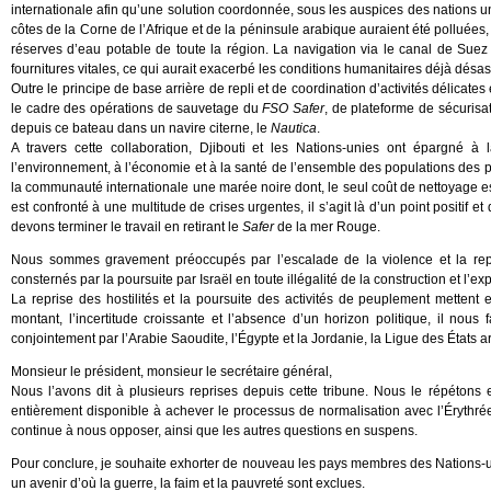
internationale afin qu’une solution coordonnée, sous les auspices des nations uni
côtes de la Corne de l’Afrique et de la péninsule arabique auraient été polluée
réserves d’eau potable de toute la région. La navigation via le canal de Suez a
fournitures vitales, ce qui aurait exacerbé les conditions humanitaires déjà dés
Outre le principe de base arrière de repli et de coordination d’activités délicate
le cadre des opérations de sauvetage du
FSO Safer
, de plateforme de sécurisat
depuis ce bateau dans un navire citerne, le
Nautica
.
A travers cette collaboration, Djibouti et les Nations-unies ont épargné
l’environnement, à l’économie et à la santé de l’ensemble des populations des pa
la communauté internationale une marée noire dont, le seul coût de nettoyage est
est confronté à une multitude de crises urgentes, il s’agit là d’un point positif
devons terminer le travail en retirant le
Safer
de la mer Rouge.
Nous sommes gravement préoccupés par l’escalade de la violence et la repri
consternés par la poursuite par Israël en toute illégalité de la construction et l’
La reprise des hostilités et la poursuite des activités de peuplement mettent e
montant, l’incertitude croissante et l’absence d’un horizon politique, il nous 
conjointement par l’Arabie Saoudite, l’Égypte et la Jordanie, la Ligue des États 
Monsieur le président, monsieur le secrétaire général,
Nous l’avons dit à plusieurs reprises depuis cette tribune. Nous le répéto
entièrement disponible à achever le processus de normalisation avec l’Érythrée,
continue à nous opposer, ainsi que les autres questions en suspens.
Pour conclure, je souhaite exhorter de nouveau les pays membres des Nations-uni
un avenir d’où la guerre, la faim et la pauvreté sont exclues.