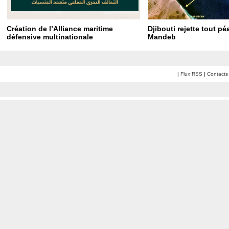
Création de l’Alliance maritime
Djibouti rejette tout p
défensive multinationale
Mandeb
|
Flux RSS
|
Contacts