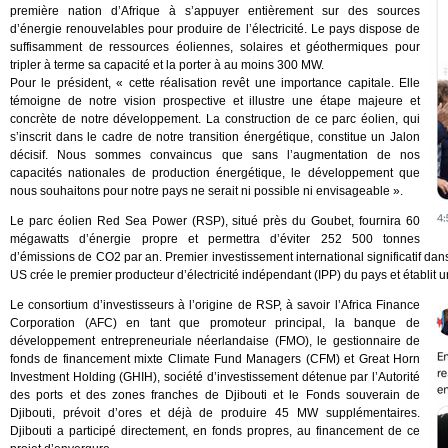
première nation d’Afrique à s’appuyer entièrement sur des sources
d’énergie renouvelables pour produire de l’électricité. Le pays dispose de
suffisamment de ressources éoliennes, solaires et géothermiques pour
tripler à terme sa capacité et la porter à au moins 300 MW.
Pour le président, « cette réalisation revêt une importance capitale. Elle
témoigne de notre vision prospective et illustre une étape majeure et
concrète de notre développement. La construction de ce parc éolien, qui
s’inscrit dans le cadre de notre transition énergétique, constitue un Jalon
décisif. Nous sommes convaincus que sans l’augmentation de nos
capacités nationales de production énergétique, le développement que
nous souhaitons pour notre pays ne serait ni possible ni envisageable ».
Le parc éolien Red Sea Power (RSP), situé près du Goubet, fournira 60
mégawatts d’énergie propre et permettra d’éviter 252 500 tonnes
d’émissions de CO2 par an. Premier investissement international significatif dans 
US crée le premier producteur d’électricité indépendant (IPP) du pays et établit 
Le consortium d’investisseurs à l’origine de RSP, à savoir l’Africa Finance
Corporation (AFC) en tant que promoteur principal, la banque de
développement entrepreneuriale néerlandaise (FMO), le gestionnaire de
fonds de financement mixte Climate Fund Managers (CFM) et Great Horn
Investment Holding (GHIH), société d’investissement détenue par l’Autorité
des ports et des zones franches de Djibouti et le Fonds souverain de
Djibouti, prévoit d’ores et déjà de produire 45 MW supplémentaires.
Djibouti a participé directement, en fonds propres, au financement de ce