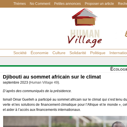
Thèmes
No Comment
Petites annonces
Proposer un article
Reche
Société
Économie
Culture
Solidarité
Politique
Internatio
Écologi
Djibouti au sommet africain sur le climat
septembre 2023 (
Human Village 49
).
D’après des communiqués de la présidence.
Ismaïl Omar Guelleh a participé au sommet africain sur le climat qui s’est tenu 
verte et les solutions de financement climatique pour l’Afrique et le monde », 
et aider à l’accès aux financements internationaux.