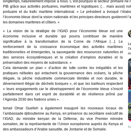
longtemps, naturellement imposé à nous. C’est pourquoi le secteur primaire ne 
PIB grâce aux activités portuaires, maritimes et logistiques. [… mais aussi] no
portuaire et du trafic maritime international. » Le président a évoqué l’éla
l’économie bleue dont la vision nationale et les principes directeurs guideront l
les domaines maritimes et côtiers. »
« La vision de la stratégie de l’IGAD pour l’économie bleue est une
économie inclusive et durable qui pourra contribuer de manière
significative à la transformation de la Corne de l’Afrique […]. Le
renforcement de la croissance économique des activités maritimes
traditionnelles et émergentes, la sauvegarde des ressources naturelles et
des services écosystémiques et la création d’emplois durables et la
préservation des moyens de subsistance. »
Cela demande un plan « d’action de lutte contre les inégalités et les
pratiques néfastes qui entachent la gouvernance des océans, la pêche
illégale, la pêche industrielle commerciale illimitée et non durable, le
déversement illégal de déchets toxiques », et que les bailleurs respectent
« leurs engagements car le développement de l’économie bleue s’inscrit
parfaitement dans cet esprit de durabilité et de résilience prôné par
l’Agenda 2030 des Nations unies ».
Ismail Omar Guelleh a également inauguré les nouveaux locaux de
l’ambassade djiboutienne au Kenya, en présence du secrétaire exécutif de
l’IGAD, du ministre kenyan de la Défense, du vice Premier ministre
somalien, de la représentante de l’Union européenne auprès du Kenya et
des ambassadeurs d’Arabie saoudite, de Jordanie et de Somalie.