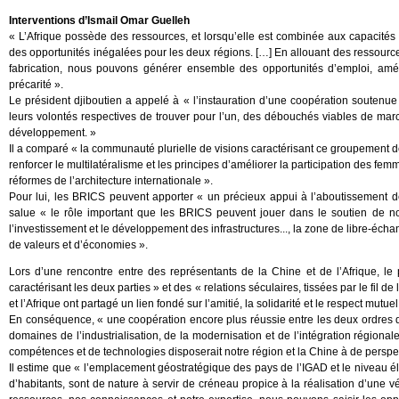
Interventions d’Ismail Omar Guelleh
« L’Afrique possède des ressources, et lorsqu’elle est combinée aux capacités 
des opportunités inégalées pour les deux régions. […] En allouant des ressources a
fabrication, nous pouvons générer ensemble des opportunités d’emploi, amélio
précarité ».
Le président djiboutien a appelé à « l’instauration d’une coopération soutenu
leurs volontés respectives de trouver pour l’un, des débouchés viables de mar
développement. »
Il a comparé « la communauté plurielle de visions caractérisant ce groupement de 
renforcer le multilatéralisme et les principes d’améliorer la participation des fe
réformes de l’architecture internationale ».
Pour lui, les BRICS peuvent apporter « un précieux appui à l’aboutissement des
salue « le rôle important que les BRICS peuvent jouer dans le soutien de nos
l’investissement et le développement des infrastructures..., la zone de libre-écha
de valeurs et d’économies ».
Lors d’une rencontre entre des représentants de la Chine et de l’Afrique, le p
caractérisant les deux parties » et des « relations séculaires, tissées par le fil de
et l’Afrique ont partagé un lien fondé sur l’amitié, la solidarité et le respect mutuel
En conséquence, « une coopération encore plus réussie entre les deux ordres 
domaines de l’industrialisation, de la modernisation et de l’intégration régional
compétences et de technologies disposerait notre région et la Chine à de perspec
Il estime que « l’emplacement géostratégique des pays de l’IGAD et le niveau 
d’habitants, sont de nature à servir de créneau propice à la réalisation d’une 