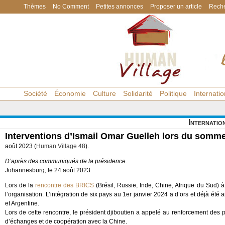
Thèmes
No Comment
Petites annonces
Proposer un article
Reche
Société
Économie
Culture
Solidarité
Politique
Internatio
Internatio
Interventions d’Ismail Omar Guelleh lors du somm
août 2023 (
Human Village 48
).
D’après des communiqués de la présidence.
Johannesburg, le 24 août 2023
Lors de la
rencontre des BRICS
(Brésil, Russie, Inde, Chine, Afrique du Sud) 
l’organisation. L’intégration de six pays au 1er janvier 2024 a d’ors et déjà été
et Argentine.
Lors de cette rencontre, le président djiboutien a appelé au renforcement des par
d’échanges et de coopération avec la Chine.