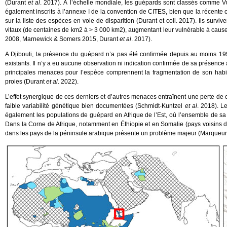
(Durant
et al
. 2017). À l’échelle mondiale, les guépards sont classés comme V
également inscrits à l’annexe I de la convention de CITES, bien que la récente c
sur la liste des espèces en voie de disparition (Durant et coll. 2017). Ils surv
vitaux (de centaines de km2 à > 3 000 km2), augmentant leur vulnérable à cause d
2008, Marnewick & Somers 2015, Durant
et al
. 2017).
A Djibouti, la présence du guépard n’a pas été confirmée depuis au moins 19
existants. Il n’y a eu aucune observation ni indication confirmée de sa présence
principales menaces pour l’espèce comprennent la fragmentation de son habitat
proies (Durant
et al
. 2022).
L’effet synergique de ces derniers et d’autres menaces entraînent une perte de c
faible variabilité génétique bien documentées (Schmidt-Kuntzel
et al
. 2018). L
également les populations de guépard en Afrique de l’Est, où l’ensemble de sa
Dans la Corne de Afrique, notamment en Éthiopie et en Somalie (pays voisins 
dans les pays de la péninsule arabique présente un problème majeur (Marqueur