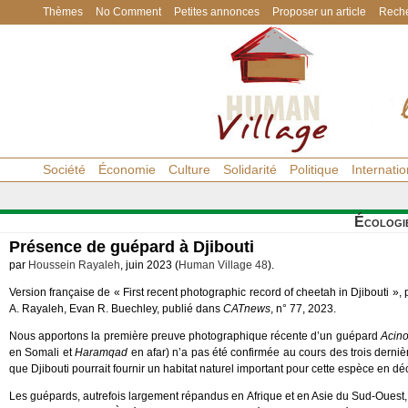
Thèmes
No Comment
Petites annonces
Proposer un article
Reche
Société
Économie
Culture
Solidarité
Politique
Internatio
Écologi
Présence de guépard à Djibouti
par
Houssein Rayaleh
, juin 2023 (
Human Village 48
).
Version française de « First recent photographic record of cheetah in Djibouti 
A. Rayaleh, Evan R. Buechley, publié dans
CATnews
, n° 77, 2023.
Nous apportons la première preuve photographique récente d’un guépard
Acino
en Somali et
Haramqad
en afar) n’a pas été confirmée au cours des trois dern
que Djibouti pourrait fournir un habitat naturel important pour cette espèce en d
Les guépards, autrefois largement répandus en Afrique et en Asie du Sud-Ouest, s