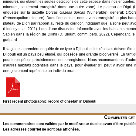
mineure), qui étaient les seules détections de cette espèce dans nos enquêtes
mineure ; seulement enregistré dans une autre zone). Le plateau de Digri (H
enquêtes sur la gazelle
Dorcas Gazella dorcas
(Vulnérable), generuk
Litocr
(Préoccupation mineure). Dans l’ensemble, nous avons enregistré la plus hau
plateau de Digri par rapport au reste du corridor, indiquant que la zone peut av
(Lindsey et al. 2011). Lors d’une discussion informelle avec les habitants mené
Sabieh dans la région de Dikhil (D. Blount, comm. pers. 2022). Cependant, le
guépard.
Il s’agit de la première enquête de ce type à Djibouti et les résultats doivent êt
Djibouti est un pays peu étudié, qui possède une grande biodiversité. En tant q
pour les espèces précédemment non enregistrées. Nous recommandons d’autres 
d’autres habitats potentiels dans le pays, pour évaluer s’il peut y avoir une
enregistrement représente un individu errant.
First recent photographic record of cheetah in Djibouti
Commenter cet 
Les commentaires sont validés par le modérateur du site avant d'être publiés
Les adresses courriel ne sont pas affichées.