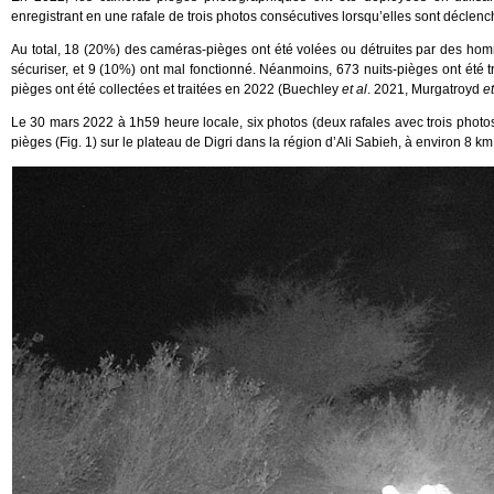
enregistrant en une rafale de trois photos consécutives lorsqu’elles sont déclen
Au total, 18 (20%) des caméras-pièges ont été volées ou détruites par des hommes
sécuriser, et 9 (10%) ont mal fonctionné. Néanmoins, 673 nuits-pièges ont été t
pièges ont été collectées et traitées en 2022 (Buechley
et al
. 2021, Murgatroyd
et
Le 30 mars 2022 à 1h59 heure locale, six photos (deux rafales avec trois photos
pièges (Fig. 1) sur le plateau de Digri dans la région d’Ali Sabieh, à environ 8 km