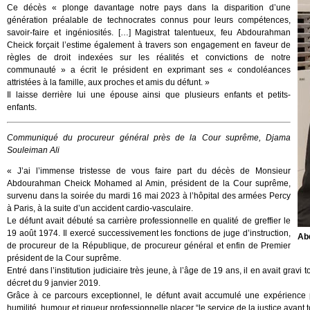
Ce décès « plonge davantage notre pays dans la disparition d’une
génération préalable de technocrates connus pour leurs compétences,
savoir-faire et ingéniosités. […] Magistrat talentueux, feu Abdourahman
Cheick forçait l’estime également à travers son engagement en faveur de
règles de droit indexées sur les réalités et convictions de notre
communauté » a écrit le président en exprimant ses « condoléances
attristées à la famille, aux proches et amis du défunt. »
Il laisse derrière lui une épouse ainsi que plusieurs enfants et petits-
enfants.
Communiqué du procureur général près de la Cour suprême, Djama
Souleiman Ali
« J’ai l’immense tristesse de vous faire part du décès de Monsieur
Abdourahman Cheick Mohamed al Amin, président de la Cour suprême,
survenu dans la soirée du mardi 16 mai 2023 à l’hôpital des armées Percy
à Paris, à la suite d’un accident cardio-vasculaire.
Le défunt avait débuté sa carrière professionnelle en qualité de greffier le
19 août 1974. Il exercé successivement les fonctions de juge d’instruction,
Ab
de procureur de la République, de procureur général et enfin de Premier
président de la Cour suprême.
Entré dans l’institution judiciaire très jeune, à l’âge de 19 ans, il en avait grav
décret du 9 janvier 2019.
Grâce à ce parcours exceptionnel, le défunt avait accumulé une expérience 
humilité, humour et rigueur professionnelle placer “le service de la justice avant t