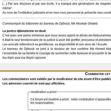
[…] Par ses discours et par ses écrits, il a marqué des générations de magistra
même”.
Au nom de l’institution judiciaire et en mon nom personnel je présente mes condo
Communiqué du bâtonnier du barreau de Djibouti, Me Mouktar Ghaleb
La justice djiboutienne en deuil
C’est avec une peine immense que nous avons appris le décès de Abdourahman
Il était le seul fonctionnaire de la justice à avoir été greffier, procureur et présid
Les avocats retiendront sa gentillesse, sa disponibilité et son sens de l’écoute.
Le barreau de Djibouti se joint à la douleur de leur confrère Me Ahmed Abd
l’ensemble de sa famille le courage de surmonter cette épreuve et accueillir le d
Ina illahi waa ina illeyhi rajioune
Commenter cet 
Les commentaires sont validés par le modérateur du site avant d'être publiés
Les adresses courriel ne sont pas affichées.
modération a priori
Ce forum est modéré a priori : votre contribution n’apparaîtr
les responsables.