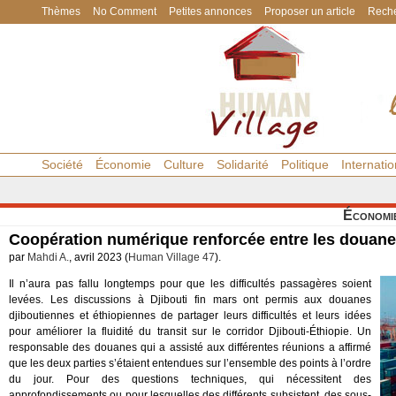
Thèmes
No Comment
Petites annonces
Proposer un article
Reche
Société
Économie
Culture
Solidarité
Politique
Internatio
Économi
Coopération numérique renforcée entre les douan
par
Mahdi A.
, avril 2023 (
Human Village 47
).
Il n’aura pas fallu longtemps pour que les difficultés passagères soient
levées. Les discussions à Djibouti fin mars ont permis aux douanes
djiboutiennes et éthiopiennes de partager leurs difficultés et leurs idées
pour améliorer la fluidité du transit sur le corridor Djibouti-Éthiopie. Un
responsable des douanes qui a assisté aux différentes réunions a affirmé
que les deux parties s’étaient entendues sur l’ensemble des points à l’ordre
du jour. Pour des questions techniques, qui nécessitent des
approfondissements ou pour lesquelles des différents subsistent, des sous-