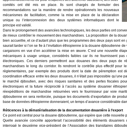
comités ont été mis en place. Ils sont chargés de formuler des
recommandations sur la manière de rendre opérationnels les nouveaux
mécanismes de facilitation, comme la mise en place de la déclaration
unique ou l’interconnexion des deux systèmes informatiques dont le
principe est validé.
Dans le prolongement des avancées technologiques, les deux parties ont conven
de mieux contrôler le mouvement des marchandises. La proposition de la douan
bien accueillie, et ce d’autant plus que les programmes des deux pays sont en ph
saurait tarder si l’on se fie à l’invitation éthiopienne à la douane djiboutienne d
cargaisons en vue d’en accélérer la mise en œuvre. C’est une nouvelle étape
mécaniques à usage unique, considérés faibles car ils ne fournissent pas d
électroniques. Ces derniers permettront aux douanes des deux pays de ré
marchandises le long du corridor. Ils rendront le contrôle plus effectif pour
règlementaires, par exemple des produits dont la date de péremption est dép
coordination efficace entre les deux douanes, il n’était pas impossible qu’une p
le marché djiboutien, avec des risques sanitaires et des pertes fiscales pou
électroniques et la future réciprocité à l’accès au système douanier éthiopien
réexpéditions de marchandise retournées vers le fournisseur par voie marit
djiboutienne en sera renforcée, puisque les documents d’exportation de produits
base de données éthiopienne donneraient, un temps d’avance considérable dans
Réticences à la dématérialisation de la documentation douanière à l’export
Ce point est central pour la douane djiboutienne, qui espère que cette nouvelle 
Quelle avancée concrète apporterait l’accessibilité des éléments douaniers 
interrogé le deuxième vice-président de l’Association des transitaires djibout