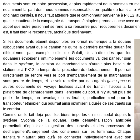
documents sont en notre possession, et plus rapidement nous sommes en mesure
notamment la part dont nous sommes responsables en qualité de transitaire. A
originaux certifiés, il nous faut attendre que le camionneur parvienne à PK 12, 
que le chauffeur de la compagnie de transport éthiopien prenne attache avec not
appel que notre personnel se rend à sa rencontre pour récupérer les documen
est, il faut bien le reconnaitre, archaïque dorénavant.
Si les documents étaient disponibles en format numérique à la douane
djiboutienne avant que le camion ne quitte la dernière barrière douanière
éthiopienne, par exemple celle de Galafi, c’est-à-dire dès que les
douaniers éthiopiens ont implémenté les documents validés par leur soin
dans le système, le camion de marchandises n’aurait plus besoin de
stationner à PK12 le temps de la procédure de dédouanement. Il pourrait
directement se rendre vers le port d’embarquement de la marchandise
sans perdre de temps, et se voir remettre par nos agents
gates pass
et
autres documents de voyage finalisés avant de franchir l’accès à la
plateforme de déchargement dans l’enceinte du port. Il n’y aurait plus de
perte de temps, un avantage considérable, particulièrement pour le
transporteur éthiopien qui pourrait ainsi optimiser la durée de ses trajets sur
le corridor.
Comme on le fait déjà pour les biens importés en multimodal depuis le
système Sydonia de la douane, cette dématérialisation anticipée
permettrait d’optimiser la gestion des convois et des processus de
déchargement/chargement des conteneurs sur les terminaux. Chaque
transitaire n’aurait plus qu’à se connecter individuellement avec son