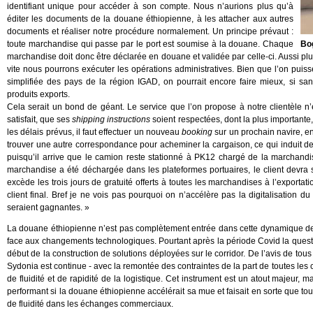
identifiant unique pour accéder à son compte. Nous n’aurions plus qu’à
éditer les documents de la douane éthiopienne, à les attacher aux autres
documents et réaliser notre procédure normalement. Un principe prévaut :
toute marchandise qui passe par le port est soumise à la douane. Chaque
Bog
marchandise doit donc être déclarée en douane et validée par celle-ci. Aussi pl
vite nous pourrons exécuter les opérations administratives. Bien que l’on puisse
simplifiée des pays de la région IGAD, on pourrait encore faire mieux, si sans 
produits exports.
Cela serait un bond de géant. Le service que l’on propose à notre clientèle n’en
satisfait, que ses
shipping instructions
soient respectées, dont la plus importante,
les délais prévus, il faut effectuer un nouveau
booking
sur un prochain navire, en
trouver une autre correspondance pour acheminer la cargaison, ce qui induit d
puisqu’il arrive que le camion reste stationné à PK12 chargé de la marchand
marchandise a été déchargée dans les plateformes portuaires, le client devra s
excède les trois jours de gratuité offerts à toutes les marchandises à l’exportat
client final. Bref je ne vois pas pourquoi on n’accélère pas la digitalisation du
seraient gagnantes. »
La douane éthiopienne n’est pas complètement entrée dans cette dynamique de 
face aux changements technologiques. Pourtant après la période Covid la quest
début de la construction de solutions déployées sur le corridor. De l’avis de tous
Sydonia est continue - avec la remontée des contraintes de la part de toutes les
de fluidité et de rapidité de la logistique. Cet instrument est un atout majeur, ma
performant si la douane éthiopienne accélérait sa mue et faisait en sorte que tou
de fluidité dans les échanges commerciaux.