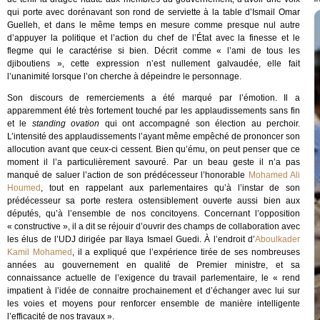
qui porte avec dorénavant son rond de serviette à la table d’Ismail Omar
Guelleh, et dans le même temps en mesure comme presque nul autre
d’appuyer la politique et l’action du chef de l’État avec la finesse et le
flegme qui le caractérise si bien. Décrit comme « l’ami de tous les
djiboutiens », cette expression n’est nullement galvaudée, elle fait
l’unanimité lorsque l’on cherche à dépeindre le personnage.
Son discours de remerciements a été marqué par l’émotion. Il a
apparemment été très fortement touché par les applaudissements sans fin
et le
standing ovation
qui ont accompagné son élection au perchoir.
L’intensité des applaudissements l’ayant même empêché de prononcer son
allocution avant que ceux-ci cessent. Bien qu’ému, on peut penser que ce
moment il l’a particulièrement savouré. Par un beau geste il n’a pas
manqué de saluer l’action de son prédécesseur l’honorable
Mohamed Ali
Houmed
, tout en rappelant aux parlementaires qu’à l’instar de son
prédécesseur sa porte restera ostensiblement ouverte aussi bien aux
députés, qu’à l’ensemble de nos concitoyens. Concernant l’opposition
« constructive », il a dit se réjouir d’ouvrir des champs de collaboration avec
les élus de l’UDJ dirigée par Ilaya Ismael Guedi. À l’endroit d’
Aboulkader
Kamil Mohamed
, il a expliqué que l’expérience tirée de ses nombreuses
années au gouvernement en qualité de Premier ministre, et sa
connaissance actuelle de l’exigence du travail parlementaire, le « rend
impatient à l’idée de connaitre prochainement et d’échanger avec lui sur
les voies et moyens pour renforcer ensemble de manière intelligente
l’efficacité de nos travaux ».