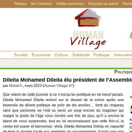
Thèmes
No Comment
Petites annonces
Proposer un article
Reche
Société
Économie
Culture
Solidarité
Politique
Internatio
Politiqu
Dileita Mohamed Dileita élu président de l’Assembl
par
Mahdi A.
, mars 2023 (
Human Village 47
).
Que retenir de cette journée si ce n’est qu’en politique en ne meurt jamais.
Dileita Mohamed Dileita revient sur le devant de la scène après une
traversée du désert politique de près de dix années… Sorti du chapeau
sans que personne ne l’eût vu venir, un coup encore du magicien qui
malgré le poids de l’âge nous montre une fois de plus, qu’il a encore le
talent de nous surprendre, tout en lui reconnaissant que cette fois-ci, la
cerise est suave et bienvenue. Voilà, Dileita Mohamed Dileita en capacité
de tenir la dragée haute aux membres du gouvernement, d’avoir une voix