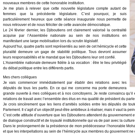
nouveaux membres de cette honorable institution.
Je me plais à relever que cette nouvelle législature compte autant de
femmes que la précédente législature. C’est pourquoi, je suis
particulièrement heureux que cette séance inaugurale nous permette de
nous retrouver et de nous féliciter de cette avancée démocratique.
Le 24 février dernier, les Djiboutiens ont clairement valorisé la centralité
acquise par l’Assemblée nationale au sein de nos institutions en
manifestant une large mobilisation lors du scrutin législatif.
Aujourd’hui, quatre partis sont représentés au sein de cet hémicycle et cette
pluralité demeure un gage de stabilité politique. Tous devront assumer
leurs responsabilités et le mandat que les Djiboutiens leur ont confié.
L’Assemblée nationale demeure fidèle à sa vocation : être le lieu privilégié
du débat politique entre les différents partis.
Mes chers collègues
Je vais commencer immédiatement par établir des relations avec les
députés de tous les partis. En ce qui me concerne ma porte demeurera
grande ouverte à mes collègues et à nos concitoyens. Je reste convaincu qu’il es
relations de travail avec l’ensemble des élus en ma qualité de président du parl
Je crois sincèrement que les liens d’amitiés solides entre les députés de toute
Parlement. Il s’agit d’un objectif peut-être ambitieux à réaliser, mais il vaut la pein
C’est cette attitude d’ouverture que les Djiboutiens attendent du gouvernement et
de dialogue constructif et de loyauté institutionnelle qui va de pair avec la cultur
Dans le prolongement de la présidence de mon prédécesseur l’honorable Mohame
et que les interpellations au sein de l’hémicycle aux membres du gouvernent n