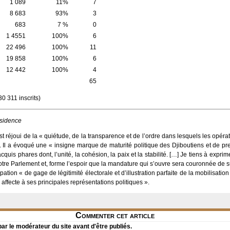
1 089
11%
7
8 683
93%
3
683
7 %
0
1 4551
100%
6
22 496
100%
11
19 858
100%
6
12 442
100%
4
65
30 311 inscrits)
sidence
t réjoui de la « quiétude, de la transparence et de l’ordre dans lesquels les opéra
. Il a évoqué une « insigne marque de maturité politique des Djiboutiens et de p
quis phares dont, l’unité, la cohésion, la paix et la stabilité. […] Je tiens à expri
re Parlement et, forme l’espoir que la mandature qui s’ouvre sera couronnée de s
cipation « de gage de légitimité électorale et d’illustration parfaite de la mobilisat
 affecte à ses principales représentations politiques ».
Commenter cet article
r le modérateur du site avant d'être publiés.