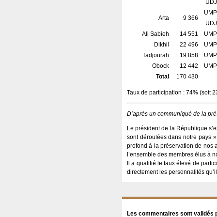
UDJ
UMP
Arta
9 366
UDJ
Ali Sabieh
14 551
UMP
Dikhil
22 496
UMP
Tadjourah
19 858
UMP
Obock
12 442
UMP
Total
170 430
Taux de participation : 74% (soit 2
D’après un communiqué de la pré
Le président de la République s’es
sont déroulées dans notre pays »
profond à la préservation de nos ac
l’ensemble des membres élus à not
Il a qualifié le taux élevé de parti
directement les personnalités qu’il
Les commentaires sont validés pa