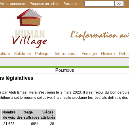
Petites annonces
Proposer un article
Rechercher :
ulture
Solidarité
Politique
International
Écologie
Histoire
Déba
Politique
s législatives
é par Abdi Ismael Hersi s’est réuni le 2 mars 2023. Il s’est réjoui du bon dérou
ntribué à cet te réussite collective. Il a ensuite proclamé les résultats définitifs des
Nombre
%age
Sièges
de voix
des suffrages
attribués
81 628
89%
28