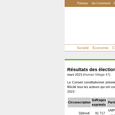
Thèmes
No Comment
Société
Économie
C
Résultats des élection
mars 2023 (
Human Village 47
).
Le Conseil constitutionnel présid
félicité tous les acteurs qui ont co
2023 :
Suffrages
Circonscription
Parti
exprimés
UMP
Djibouti
91 717