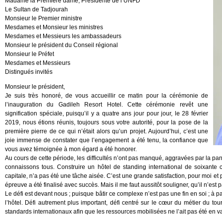
Madame la Première dame, Présidente de l’UNFD
Le Sultan de Tadjourah
Monsieur le Premier ministre
Mesdames et Monsieur les ministres
Mesdames et Messieurs les ambassadeurs
Monsieur le président du Conseil régional
Monsieur le Préfet
Mesdames et Messieurs
Distingués invités
Monsieur le président,
Je suis très honoré, de vous accueillir ce matin pour la cérémonie de
l’inauguration du Gadileh Resort Hotel. Cette cérémonie revêt une
signification spéciale, puisqu’il y a quatre ans jour pour jour, le 28 février
2019, nous étions réunis, toujours sous votre autorité, pour la pose de la
première pierre de ce qui n’était alors qu’un projet. Aujourd’hui, c’est une
joie immense de constater que l’engagement a été tenu, la confiance que
vous avez témoignée à mon égard a été honorer.
Au cours de cette période, les difficultés n’ont pas manqué, aggravées par la
connaissons tous. Construire un hôtel de standing international de soixante 
capitale, n’a pas été une tâche aisée. C’est une grande satisfaction, pour moi et 
épreuve a été finalisé avec succès. Mais il me faut aussitôt souligner, qu’il n’est p
Le défi est devant nous ; puisque bâtir ce complexe n’est pas une fin en soi ; à
l’hôtel. Défi autrement plus important, défi centré sur le cœur du métier du touri
standards internationaux afin que les ressources mobilisées ne l’ait pas été en va