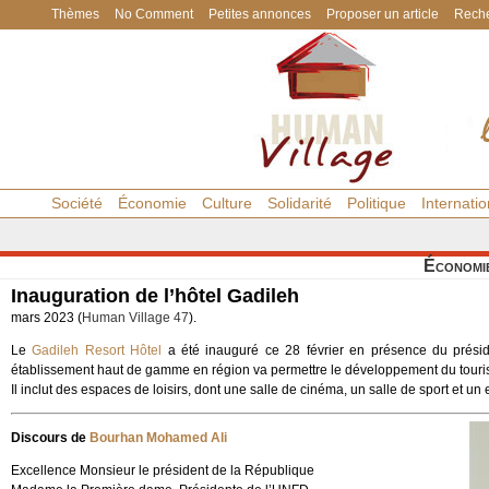
Thèmes
No Comment
Petites annonces
Proposer un article
Reche
Société
Économie
Culture
Solidarité
Politique
Internatio
Économi
Inauguration de l’hôtel Gadileh
mars 2023 (
Human Village 47
).
Le
Gadileh Resort Hôtel
a été inauguré ce 28 février en présence du prési
établissement haut de gamme en région va permettre le développement du touri
Il inclut des espaces de loisirs, dont une salle de cinéma, un salle de sport et u
Discours de
Bourhan Mohamed Ali
Excellence Monsieur le président de la République