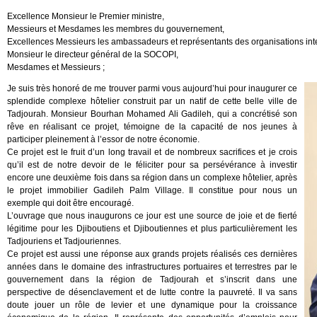
Excellence Monsieur le Premier ministre,
Messieurs et Mesdames les membres du gouvernement,
Excellences Messieurs les ambassadeurs et représentants des organisations int
Monsieur le directeur général de la SOCOPI,
Mesdames et Messieurs ;
Je suis très honoré de me trouver parmi vous aujourd’hui pour inaugurer ce
splendide complexe hôtelier construit par un natif de cette belle ville de
Tadjourah. Monsieur Bourhan Mohamed Ali Gadileh, qui a concrétisé son
rêve en réalisant ce projet, témoigne de la capacité de nos jeunes à
participer pleinement à l’essor de notre économie.
Ce projet est le fruit d’un long travail et de nombreux sacrifices et je crois
qu’il est de notre devoir de le féliciter pour sa persévérance à investir
encore une deuxième fois dans sa région dans un complexe hôtelier, après
le projet immobilier Gadileh Palm Village. Il constitue pour nous un
exemple qui doit être encouragé.
L’ouvrage que nous inaugurons ce jour est une source de joie et de fierté
légitime pour les Djiboutiens et Djiboutiennes et plus particulièrement les
Tadjouriens et Tadjouriennes.
Ce projet est aussi une réponse aux grands projets réalisés ces dernières
années dans le domaine des infrastructures portuaires et terrestres par le
gouvernement dans la région de Tadjourah et s’inscrit dans une
perspective de désenclavement et de lutte contre la pauvreté. Il va sans
doute jouer un rôle de levier et une dynamique pour la croissance