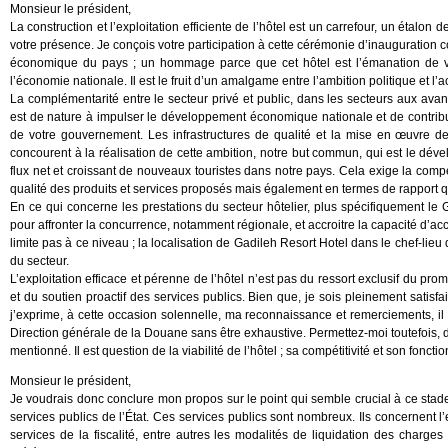
Monsieur le président,
La construction et l’exploitation efficiente de l’hôtel est un carrefour, un étalo
votre présence. Je conçois votre participation à cette cérémonie d’inaugura
économique du pays ; un hommage parce que cet hôtel est l’émanation de votr
l’économie nationale. Il est le fruit d’un amalgame entre l’ambition politique et l’a
La complémentarité entre le secteur privé et public, dans les secteurs aux avanta
est de nature à impulser le développement économique nationale et de contribuer
de votre gouvernement. Les infrastructures de qualité et la mise en œuvre des
concourent à la réalisation de cette ambition, notre but commun, qui est le dével
flux net et croissant de nouveaux touristes dans notre pays. Cela exige la compét
qualité des produits et services proposés mais également en termes de rapport qu
En ce qui concerne les prestations du secteur hôtelier, plus spécifiquement le G
pour affronter la concurrence, notamment régionale, et accroitre la capacité d’ac
limite pas à ce niveau ; la localisation de Gadileh Resort Hotel dans le chef-lieu 
du secteur.
L’exploitation efficace et pérenne de l’hôtel n’est pas du ressort exclusif du pr
et du soutien proactif des services publics. Bien que, je sois pleinement satisfai
j’exprime, à cette occasion solennelle, ma reconnaissance et remerciements, il s
Direction générale de la Douane sans être exhaustive. Permettez-moi toutefois, d
mentionné. Il est question de la viabilité de l’hôtel ; sa compétitivité et son fon
Monsieur le président,
Je voudrais donc conclure mon propos sur le point qui semble crucial à ce stade
services publics de l’État. Ces services publics sont nombreux. Ils concernent l’e
services de la fiscalité, entre autres les modalités de liquidation des charges 