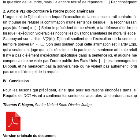
la question de l’autorité, mais il a encore refusé de répondre. […] Par conséquent, 
2. Article V(2)(b)-Contraire à l’ordre public américain
L’argument de Djibouti selon lequel l’exécution de la sentence serait contraire à 
un tribunal de refuser la confirmation d’une sentence lorsque « la reconnaissanc
pays [du forum] ». […] Selon le précédent de ce
circuit
, « la défense d’ordre pu
lorsque l’exécution violerait les notions les plus fondamentales de moralité et de 
S’appuyant sur l’article V(2)(b), Djibouti soutient que l’exécution de la sentence
territoire souverain ». […] Son seul soutien pour cette affirmation est Hardy Expl. 
qui a seulement jugé que « l’exécution de la partie de la sentence arbitrale relati
Il n’y a pas d’élément d’exécution spécifique dans la sentence ici, et aucune m
compensatoire ne viole pas l’ordre public des États-Unis. […] Les dommages-inté
Djibouti, et ne menacent pas la souveraineté ou ne violent pas autrement l’ordre
pas un motif de rejet de la requête.
IV . Conclusion
Pour les raisons qui précèdent, ainsi que pour les raisons énoncées dans le d
Requête de DCT visant à confirmer les sentences arbitrales. Une ordonnance ap
Thomas F. Hogan,
Senior United State Distritct Judge
Version originale du document