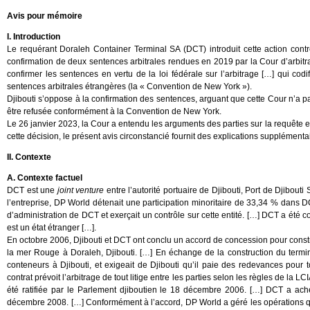
Avis pour mémoire
I. Introduction
Le requérant Doraleh Container Terminal SA (DCT) introduit cette action contre 
confirmation de deux sentences arbitrales rendues en 2019 par la Cour d’arbit
confirmer les sentences en vertu de la loi fédérale sur l’arbitrage […] qui co
sentences arbitrales étrangères (la « Convention de New York »).
Djibouti s’oppose à la confirmation des sentences, arguant que cette Cour n’a p
être refusée conformément à la Convention de New York.
Le 26 janvier 2023, la Cour a entendu les arguments des parties sur la requête e
cette décision, le présent avis circonstancié fournit des explications supplémentai
II. Contexte
A. Contexte factuel
DCT est une
joint venture
entre l’autorité portuaire de Djibouti, Port de Djibout
l’entreprise, DP World détenait une participation minoritaire de 33,34 % dans 
d’administration de DCT et exerçait un contrôle sur cette entité. […] DCT a été c
est un état étranger […].
En octobre 2006, Djibouti et DCT ont conclu un accord de concession pour constr
la mer Rouge à Doraleh, Djibouti. […] En échange de la construction du terminal
conteneurs à Djibouti, et exigeait de Djibouti qu’il paie des redevances pour t
contrat prévoit l’arbitrage de tout litige entre les parties selon les règles de la 
été ratifiée par le Parlement djiboutien le 18 décembre 2006. […] DCT a ach
décembre 2008. […] Conformément à l’accord, DP World a géré les opérations qu