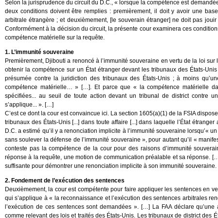
Selon la jurisprudence du circuit du D.C., « lorsque la compétence est demandée
deux conditions doivent être remplies : premièrement, il doit y avoir une bas
arbitrale étrangère ; et deuxièmement, [le souverain étranger] ne doit pas joui
Conformément à la décision du circuit, la présente cour examinera ces conditions d
compétence matérielle sur la requête.
1. L’immunité souveraine
Premièrement, Djibouti a renoncé à l’immunité souveraine en vertu de la loi sur 
obtenir la compétence sur un État étranger devant les tribunaux des États-Unis 
présumée contre la juridiction des tribunaux des États-Unis ; à moins qu’un
compétence matérielle… » […]. Et parce que « la compétence matérielle dan
spécifiées... au seuil de toute action devant un tribunal de district contre un
s’applique... ». […]
C’est ce dont la cour est convaincue ici. La section 1605(a)(1) de la FSIA dispose
tribunaux des États-Unis [...] dans toute affaire [...] dans laquelle l’État étrange
D.C. a estimé qu’il y a renonciation implicite à l’immunité souveraine lorsqu’« 
sans soulever la défense de l’immunité souveraine », pour autant qu’il « manifes
conteste pas la compétence de la cour pour des raisons d’immunité souver
réponse à la requête, une motion de communication préalable et sa réponse. […] S
suffisante pour démontrer une renonciation implicite à son immunité souveraine.
2. Fondement de l’exécution des sentences
Deuxièmement, la cour est compétente pour faire appliquer les sentences en vert
qui s’applique à « la reconnaissance et l’exécution des sentences arbitrales rend
l’exécution de ces sentences sont demandées ». […] La FAA déclare qu’une 
comme relevant des lois et traités des États-Unis. Les tribunaux de district des Ét