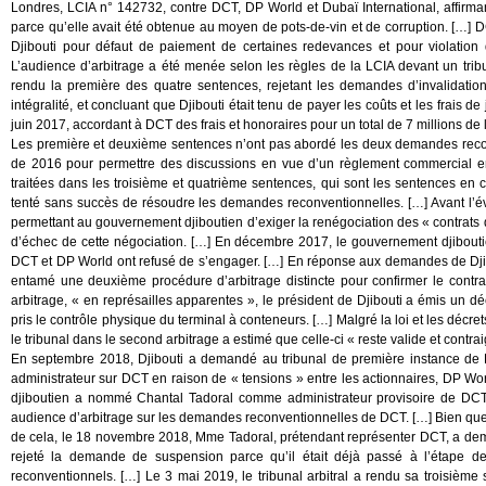
Londres, LCIA n° 142732, contre DCT, DP World et Dubaï International, affirma
parce qu’elle avait été obtenue au moyen de pots-de-vin et de corruption. […]
Djibouti pour défaut de paiement de certaines redevances et pour violation d
L’audience d’arbitrage a été menée selon les règles de la LCIA devant un tribun
rendu la première des quatre sentences, rejetant les demandes d’invalidatio
intégralité, et concluant que Djibouti était tenu de payer les coûts et les frais d
juin 2017, accordant à DCT des frais et honoraires pour un total de 7 millions de 
Les première et deuxième sentences n’ont pas abordé les deux demandes recon
de 2016 pour permettre des discussions en vue d’un règlement commercial ent
traitées dans les troisième et quatrième sentences, qui sont les sentences en c
tenté sans succès de résoudre les demandes reconventionnelles. […] Avant l’év
permettant au gouvernement djiboutien d’exiger la renégociation des « contrats d’
d’échec de cette négociation. […] En décembre 2017, le gouvernement djiboutie
DCT et DP World ont refusé de s’engager. […] En réponse aux demandes de Djibou
entamé une deuxième procédure d’arbitrage distincte pour confirmer le contr
arbitrage, « en représailles apparentes », le président de Djibouti a émis un dé
pris le contrôle physique du terminal à conteneurs. […] Malgré la loi et les décre
le tribunal dans le second arbitrage a estimé que celle-ci « reste valide et contra
En septembre 2018, Djibouti a demandé au tribunal de première instance de 
administrateur sur DCT en raison de « tensions » entre les actionnaires, DP Wor
djiboutien a nommé Chantal Tadoral comme administrateur provisoire de DCT.
audience d’arbitrage sur les demandes reconventionnelles de DCT. […] Bien que Dj
de cela, le 18 novembre 2018, Mme Tadoral, prétendant représenter DCT, a deman
rejeté la demande de suspension parce qu’il était déjà passé à l’étape d
reconventionnels. […] Le 3 mai 2019, le tribunal arbitral a rendu sa troisième 