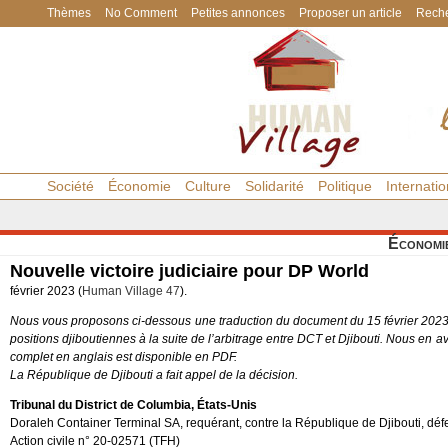
Thèmes
No Comment
Petites annonces
Proposer un article
Reche
Société
Économie
Culture
Solidarité
Politique
Internatio
Économi
Nouvelle victoire judiciaire pour DP World
février 2023 (
Human Village 47
).
Nous vous proposons ci-dessous une traduction du document du 15 février 2023 da
positions djiboutiennes à la suite de l’arbitrage entre DCT et Djibouti. Nous en avo
complet en anglais est disponible en PDF.
La République de Djibouti a fait appel de la décision.
Tribunal du District de Columbia, États-Unis
Doraleh Container Terminal SA, requérant, contre la République de Djibouti, déf
Action civile n° 20-02571 (TFH)