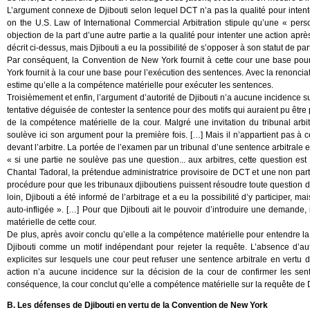
L’argument connexe de Djibouti selon lequel DCT n’a pas la qualité pour intente
on the U.S. Law of International Commercial Arbitration stipule qu’une « pers
objection de la part d’une autre partie a la qualité pour intenter une action a
décrit ci-dessus, mais Djibouti a eu la possibilité de s’opposer à son statut de parti
Par conséquent, la Convention de New York fournit à cette cour une base po
York fournit à la cour une base pour l’exécution des sentences. Avec la renonciat
estime qu’elle a la compétence matérielle pour exécuter les sentences.
Troisièmement et enfin, l’argument d’autorité de Djibouti n’a aucune incidence s
tentative déguisée de contester la sentence pour des motifs qui auraient pu être
de la compétence matérielle de la cour. Malgré une invitation du tribunal arbi
soulève ici son argument pour la première fois. […] Mais il n’appartient pas à c
devant l’arbitre. La portée de l’examen par un tribunal d’une sentence arbitrale 
« si une partie ne soulève pas une question... aux arbitres, cette question est
Chantal Tadoral, la prétendue administratrice provisoire de DCT et une non parti
procédure pour que les tribunaux djiboutiens puissent résoudre toute question d’
loin, Djibouti a été informé de l’arbitrage et a eu la possibilité d’y participer, m
auto-infligée ». […] Pour que Djibouti ait le pouvoir d’introduire une demande, i
matérielle de cette cour.
De plus, après avoir conclu qu’elle a la compétence matérielle pour entendre la 
Djibouti comme un motif indépendant pour rejeter la requête. L’absence d’auto
explicites sur lesquels une cour peut refuser une sentence arbitrale en vert
action n’a aucune incidence sur la décision de la cour de confirmer les se
conséquence, la cour conclut qu’elle a compétence matérielle sur la requête de
B. Les défenses de Djibouti en vertu de la Convention de New York