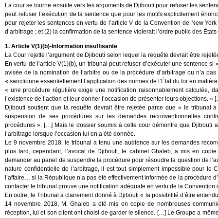
La cour se tourne ensuite vers les arguments de Djibouti pour refuser les senten
peut refuser l’exécution de la sentence que pour les motifs explicitement énoncé
pour rejeter les sentences en vertu de l’article V de la Convention de New York 
d’arbitrage ; et (2) la confirmation de la sentence violerait l’ordre public des Ét
1. Article V(1)(b)-Information insuffisante
La Cour rejette l’argument de Djibouti selon lequel la requête devrait être rejet
En vertu de l’article V(1)(b), un tribunal peut refuser d’exécuter une sentence si
avisée de la nomination de l’arbitre ou de la procédure d’arbitrage ou n’a pas 
« sanctionne essentiellement l’application des normes de l’État du for en matière d
« une procédure régulière exige une notification raisonnablement calculée, da
l’existence de l’action et leur donner l’occasion de présenter leurs objections. » 
Djibouti soutient que la requête devrait être rejetée parce que « le tribunal a 
suspension de ses procédures sur les demandes reconventionnelles contre
procédures ». […] Mais le dossier soumis à cette cour démontre que Djibouti a 
l’arbitrage lorsque l’occasion lui en a été donnée.
Le 9 novembre 2018, le tribunal a tenu une audience sur les demandes reconve
plus tard, cependant, l’avocat de Djibouti, le cabinet Ghaleb, a mis en copie 
demander au panel de suspendre la procédure pour résoudre la question de l’a
nature confidentielle de l’arbitrage, il est tout simplement impossible pour le
l’affaire… si la République n’a pas été effectivement informée de la procédure d’
contacter le tribunal prouve une notification adéquate en vertu de la Convention
En outre, le Tribunal a clairement donné à Djibouti « la possibilité d’être entend
14 novembre 2018, M. Ghaleb a été mis en copie de nombreuses communicatio
réception, lui et son client ont choisi de garder le silence. […] Le Groupe a mê