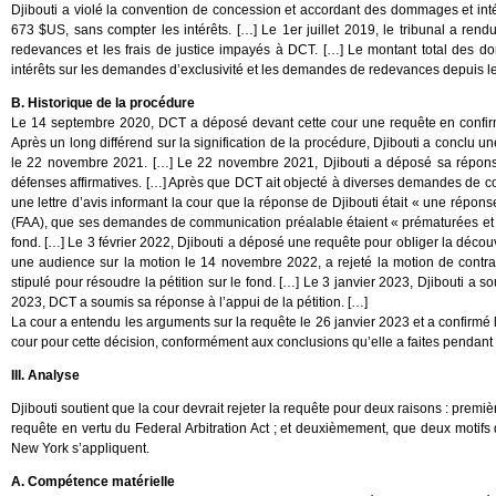
Djibouti a violé la convention de concession et accordant des dommages et int
673 $US, sans compter les intérêts. […] Le 1er juillet 2019, le tribunal a rendu
redevances et les frais de justice impayés à DCT. […] Le montant total des d
intérêts sur les demandes d’exclusivité et les demandes de redevances depuis le
B. Historique de la procédure
Le 14 septembre 2020, DCT a déposé devant cette cour une requête en confirma
Après un long différend sur la signification de la procédure, Djibouti a conclu u
le 22 novembre 2021. […] Le 22 novembre 2021, Djibouti a déposé sa réponse, 
défenses affirmatives. […] Après que DCT ait objecté à diverses demandes de c
une lettre d’avis informant la cour que la réponse de Djibouti était « une réponse
(FAA), que ses demandes de communication préalable étaient « prématurées et ina
fond. […] Le 3 février 2022, Djibouti a déposé une requête pour obliger la découv
une audience sur la motion le 14 novembre 2022, a rejeté la motion de contra
stipulé pour résoudre la pétition sur le fond. […] Le 3 janvier 2023, Djibouti a
2023, DCT a soumis sa réponse à l’appui de la pétition. […]
La cour a entendu les arguments sur la requête le 26 janvier 2023 et a confirmé 
cour pour cette décision, conformément aux conclusions qu’elle a faites pendant 
III. Analyse
Djibouti soutient que la cour devrait rejeter la requête pour deux raisons : prem
requête en vertu du Federal Arbitration Act ; et deuxièmement, que deux motifs
New York s’appliquent.
A. Compétence matérielle