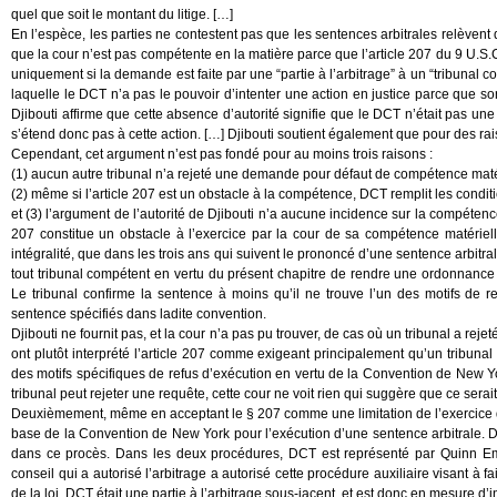
quel que soit le montant du litige. […]
En l’espèce, les parties ne contestent pas que les sentences arbitrales relèvent
que la cour n’est pas compétente en la matière parce que l’article 207 du 9 U.S.
uniquement si la demande est faite par une “partie à l’arbitrage” à un “tribunal c
laquelle le DCT n’a pas le pouvoir d’intenter une action en justice parce que s
Djibouti affirme que cette absence d’autorité signifie que le DCT n’était pas une
s’étend donc pas à cette action. […] Djibouti soutient également que pour des rai
Cependant, cet argument n’est pas fondé pour au moins trois raisons :
(1) aucun autre tribunal n’a rejeté une demande pour défaut de compétence matérie
(2) même si l’article 207 est un obstacle à la compétence, DCT remplit les conditio
et (3) l’argument de l’autorité de Djibouti n’a aucune incidence sur la compétence
207 constitue un obstacle à l’exercice par la cour de sa compétence matériell
intégralité, que dans les trois ans qui suivent le prononcé d’une sentence arbitra
tout tribunal compétent en vertu du présent chapitre de rendre une ordonnance co
Le tribunal confirme la sentence à moins qu’il ne trouve l’un des motifs de 
sentence spécifiés dans ladite convention.
Djibouti ne fournit pas, et la cour n’a pas pu trouver, de cas où un tribunal a re
ont plutôt interprété l’article 207 comme exigeant principalement qu’un tribunal
des motifs spécifiques de refus d’exécution en vertu de la Convention de New Y
tribunal peut rejeter une requête, cette cour ne voit rien qui suggère que ce serait
Deuxièmement, même en acceptant le § 207 comme une limitation de l’exercice 
base de la Convention de New York pour l’exécution d’une sentence arbitrale. D
dans ce procès. Dans les deux procédures, DCT est représenté par Quinn 
conseil qui a autorisé l’arbitrage a autorisé cette procédure auxiliaire visant à 
de la loi, DCT était une partie à l’arbitrage sous-jacent, et est donc en mesure d’