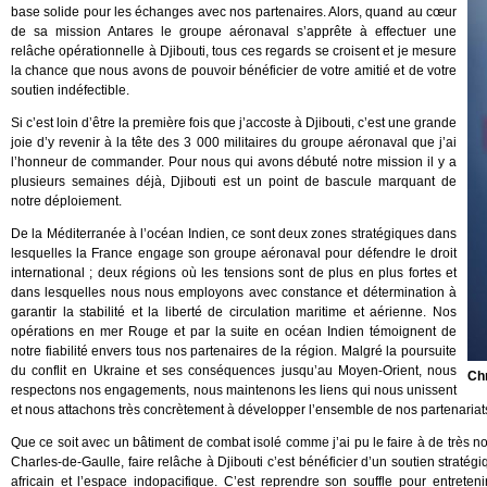
base solide pour les échanges avec nos partenaires. Alors, quand au cœur
de sa mission Antares le groupe aéronaval s’apprête à effectuer une
relâche opérationnelle à Djibouti, tous ces regards se croisent et je mesure
la chance que nous avons de pouvoir bénéficier de votre amitié et de votre
soutien indéfectible.
Si c’est loin d’être la première fois que j’accoste à Djibouti, c’est une grande
joie d’y revenir à la tête des 3 000 militaires du groupe aéronaval que j’ai
l’honneur de commander. Pour nous qui avons débuté notre mission il y a
plusieurs semaines déjà, Djibouti est un point de bascule marquant de
notre déploiement.
De la Méditerranée à l’océan Indien, ce sont deux zones stratégiques dans
lesquelles la France engage son groupe aéronaval pour défendre le droit
international ; deux régions où les tensions sont de plus en plus fortes et
dans lesquelles nous nous employons avec constance et détermination à
garantir la stabilité et la liberté de circulation maritime et aérienne. Nos
opérations en mer Rouge et par la suite en océan Indien témoignent de
notre fiabilité envers tous nos partenaires de la région. Malgré la poursuite
du conflit en Ukraine et ses conséquences jusqu’au Moyen-Orient, nous
Chr
respectons nos engagements, nous maintenons les liens qui nous unissent
et nous attachons très concrètement à développer l’ensemble de nos partenariat
Que ce soit avec un bâtiment de combat isolé comme j’ai pu le faire à de très n
Charles-de-Gaulle, faire relâche à Djibouti c’est bénéficier d’un soutien stratégi
africain et l’espace indopacifique. C’est reprendre son souffle pour entretenir