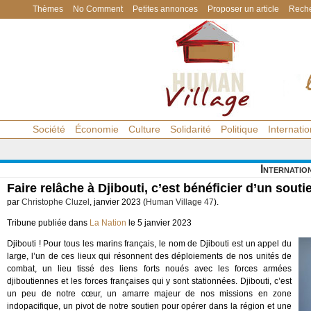
Thèmes
No Comment
Petites annonces
Proposer un article
Reche
Société
Économie
Culture
Solidarité
Politique
Internatio
Internatio
Faire relâche à Djibouti, c’est bénéficier d’un sout
par
Christophe Cluzel
, janvier 2023 (
Human Village 47
).
Tribune publiée dans
La Nation
le 5 janvier 2023
Djibouti ! Pour tous les marins français, le nom de Djibouti est un appel du
large, l’un de ces lieux qui résonnent des déploiements de nos unités de
combat, un lieu tissé des liens forts noués avec les forces armées
djiboutiennes et les forces françaises qui y sont stationnées. Djibouti, c’est
un peu de notre cœur, un amarre majeur de nos missions en zone
indopacifique, un pivot de notre soutien pour opérer dans la région et une