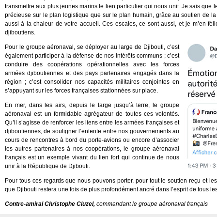
transmettre aux plus jeunes marins le lien particulier qui nous unit. Je sais que
précieuse sur le plan logistique que sur le plan humain, grâce au soutien de la 
aussi à la chaleur de votre accueil. Ces escales, ce sont aussi, et je m’en f
djiboutiens.
Pour le groupe aéronaval, se déployer au large de Djibouti, c’est
également participer à la défense de nos intérêts communs ; c’est
conduire des coopérations opérationnelles avec les forces
armées djiboutiennes et des pays partenaires engagés dans la
région ; c’est consolider nos capacités militaires conjointes en
s’appuyant sur les forces françaises stationnées sur place.
En mer, dans les airs, depuis le large jusqu’à terre, le groupe
aéronaval est un formidable agrégateur de toutes ces volontés.
Qu’il s’agisse de renforcer les liens entre les armées françaises et
djiboutiennes, de souligner l’entente entre nos gouvernements au
cours de rencontres à bord du porte-avions ou encore d’associer
les autres partenaires à nos coopérations, le groupe aéronaval
français est un exemple vivant du lien fort qui continue de nous
unir à la République de Djibouti.
Pour tous ces regards que nous pouvons porter, pour tout le soutien reçu et les
que Djibouti restera une fois de plus profondément ancré dans l’esprit de tous l
Contre-amiral Christophe Cluzel,
commandant le groupe aéronaval français