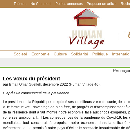
Thèmes
No Comment
Petites annonces
Proposer un article
Reche
Société
Économie
Culture
Solidarité
Politique
Internatio
Politiqu
Les vœux du président
par
Ismaïl Omar Guelleh
, décembre 2022 (
Human Village 46
).
D’après un communiqué de la présidence.
Le président de la République a exprimé ses « meilleurs vœux de santé, de succè
« Je forme le vœu davantage de bien-être, de progrès et d’accomplissement à 
de la résilience dont a fait montre notre économie face aux chocs exogènes, p
voire ses ambitions. […] Les conséquences de la pandémie du Covid-19, les ef
mondiale… tout concourait à propulser notre économie dans la difficulté. C
évènements qui a permis à notre pays d’éviter le spectacle insoutenable de dé