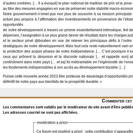
d’autres contrées. [… Il a évoqué] le plan national de maitrise de prix et la pr
au titre des mesures engagées en vue de préserver notre stabilité macro-écono
Notre gouvernement n’omet pas non plus de souscrire à sa mission principale :
actuel peu propice à l’affirmation des investissements en provenance de l’étr
opportunités
de notre développement à travers un prisme essentiellement intrinsèque, tiré de
dépenses, l’assignation à un plus grand devoir de résultats dans les charges publ
et le secteur privé djiboutien en vue de relever les principaux défis à l’ordre
stratégiques de notre développement. Mais tout cela reste naturellement vain 
la protection des acquis phares de notre Indépendance. [… C’est pourquoi il e
ceux qui prônent la désunion et la discorde nationale [… et rappelle son] at
continûment dans notre pays [… et sa] foi inébranlable en l’ingéniosité de l’ens
les fondements indispensables à son accès au développement durable. […]
Puisse cette nouvelle année 2023 être porteuse de davantage d’opportunités pro
définitif de notre pays aux bienfaits de la prospérité durable. »
Commenter cet 
Les commentaires sont validés par le modérateur du site avant d'être publiés
Les adresses courriel ne sont pas affichées.
modération a priori
Ce forum est modéré a priori : votre contribution n’apparaîtr