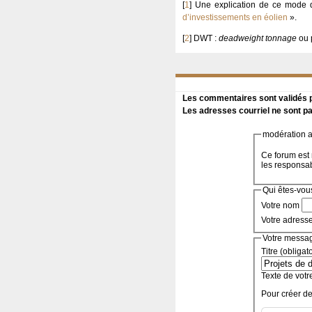
[
1
]
Une explication de ce mode d
d’investissements en éolien
».
[
2
]
DWT :
deadweight tonnage
ou p
Les commentaires sont validés pa
Les adresses courriel ne sont pa
modération a 
Ce forum est 
les responsa
Qui êtes-vou
Votre nom
Votre adress
Votre messa
Titre (obligat
Texte de votr
Pour créer de