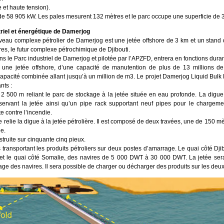
e et haute tension).
de 58 905 kW. Les pales mesurent 132 mètres et le parc occupe une superficie de 
riel et énergétique de Damerjog
eau complexe pétrolier de Damerjog est une jetée offshore de 3 km et un stand d’
s, le futur complexe pétrochimique de Djibouti.
ns le Parc industriel de Damerjog et pilotée par l’APZFD, entrera en fonctions dura
n une jetée offshore, d’une capacité de manutention de plus de 13 millions de
apacité combinée allant jusqu’à un million de m3. Le projet Damerjog Liquid Bu
nts :
500 m reliant le parc de stockage à la jetée située en eau profonde. La digue 
servant la jetée ainsi qu’un pipe rack supportant neuf pipes pour le chargem
te contre l’incendie.
relie la digue à la jetée pétrolière. Il est composé de deux travées, une de 150 mè
ée.
ruite sur cinquante cinq pieux.
s transportant les produits pétroliers sur deux postes d’amarrage. Le quai côté Dji
 le quai côté Somalie, des navires de 5 000 DWT à 30 000 DWT. La jetée ser
stage des navires. Il sera possible de charger ou décharger des produits sur les d