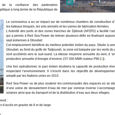
e de la confiance des partenaires
rgétique à long terme de la République de
Le coronavirus a eu un impact sur de nombreux chantiers de construction d’é
les bateaux bloqués, les vols annulés et les usines de fabrication fermées.
L’Autorité des ports et des zones franches de Djibouti (APZFD) a facilité l
qui a permis à Red Sea Power de relever plusieurs défis en finalisant aujourd’
sept éoliennes à Ghoubet.
Cet emplacement bénéficie du meilleur potentiel éolien du pays. Située à une
Ghoubet, au fond du golfe de Tadjourah, la zone est balayée par les vents du go
sont accélérés vers le sud-ouest. La vitesse moyenne annuelle du vent, d ’e
production annuelle d’énergie d’environ 237 000 MWh (valeur P90
[
1
]
) .
Une fois opérationnel, le parc éolien doublera la capacité de production éne
respectant l’environnement. Il s’inscrit dans les objectifs de développe
adopté par les Nations unies en 2015.
Red Sea Power va de plus soutenir les communautés des espaces où se situe 
d’une usine de dessalement d’eau de mer par osmose inverse s’accompagne
solaires ainsi que du transport et de la distribution d’eau aux deux villages.
rend :
es d’accès en gravier de 6 m de large.
n.