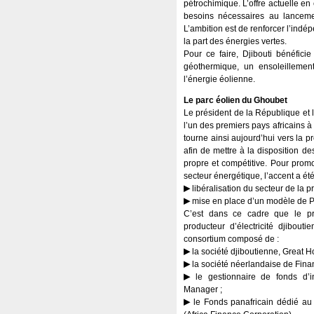
pétrochimique. L’offre actuelle en é
besoins nécessaires au lancemen
L’ambition est de renforcer l’indé
la part des énergies vertes.
Pour ce faire, Djibouti bénéficie
géothermique, un ensoleillement t
l’énergie éolienne.
Le parc éolien du Ghoubet
Le président de la République et 
l’un des premiers pays africains à 
tourne ainsi aujourd’hui vers la pr
afin de mettre à la disposition d
propre et compétitive. Pour promo
secteur énergétique, l’accent a été
libéralisation du secteur de la p
mise en place d’un modèle de Pa
C’est dans ce cadre que le pr
producteur d’électricité djibou
consortium composé de :
la société djiboutienne, Great H
la société néerlandaise de Fin
le gestionnaire de fonds d’i
Manager ;
le Fonds panafricain dédié au 