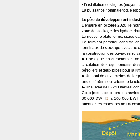
• l’installation des lignes (moyenn
La puissance nominale totale est 
Le pôle de développement indust
Démarré en octobre 2020, le nouv
zone de stockage des hydrocarbure
La nouvelle plate-forme, située da
Le terminal pétrolier consiste e
terminaux de stockage avec une c
la construction des ouvrages suiva
Une digue en enrochement de 2 
circulation des équipements des
pétroliers et deux pipes pour la lut
Un pont de onze mètres de large 
une de 155m pour atteindre la jet
Une jetée de 82x40 mètres, const
Cette jetée accueillera les navire
30 000 DWT
[
2
]
à 100 000 DWT et
atténuer les chocs lors de l’acco