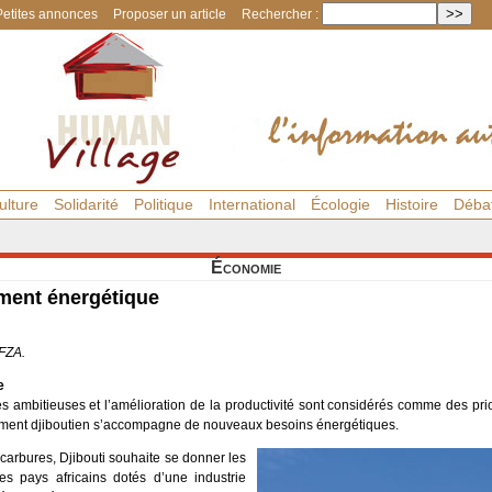
Petites annonces
Proposer un article
Rechercher :
ulture
Solidarité
Politique
International
Écologie
Histoire
Déba
Économie
ment énergétique
FZA.
e
s ambitieuses et l’amélioration de la productivité sont considérés comme des prio
ement djiboutien s’accompagne de nouveaux besoins énergétiques.
arbures, Djibouti souhaite se donner les
s pays africains dotés d’une industrie