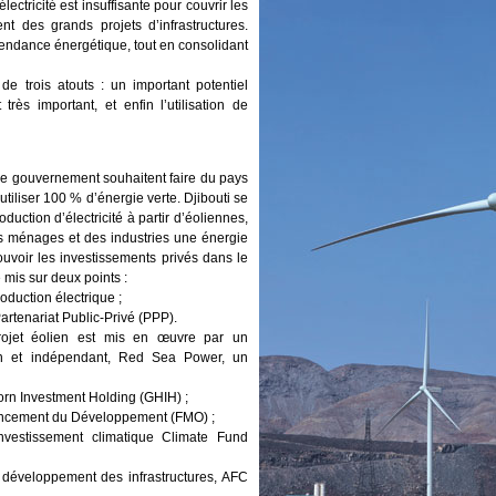
lectricité est insuffisante pour couvrir les
t des grands projets d’infrastructures.
pendance énergétique, tout en consolidant
 de trois atouts : un important potentiel
rès important, et enfin l’utilisation de
le gouvernement souhaitent faire du pays
utiliser 100 % d’énergie verte. Djibouti se
oduction d’électricité à partir d’éoliennes,
es ménages et des industries une énergie
uvoir les investissements privés dans le
 mis sur deux points :
roduction électrique ;
rtenariat Public-Privé (PPP).
ojet éolien est mis en œuvre par un
tien et indépendant, Red Sea Power, un
orn Investment Holding (GHIH) ;
ancement du Développement (FMO) ;
nvestissement climatique Climate Fund
développement des infrastructures, AFC