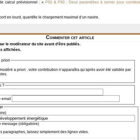
e calcul prévisionnel : «
P50 & P90 : Deux paramètres à cerner pour construire
ort en lourd, quantifie le chargement maximal d’un navire.
Commenter cet article
r le modérateur du site avant d'être publiés.
s affichées.
priori
modéré a priori : votre contribution n’apparaîtra qu’après avoir été validée par
bles.
s ?
e email
ge
oire)
e message (obligatoire)
s paragraphes, laissez simplement des lignes vides.