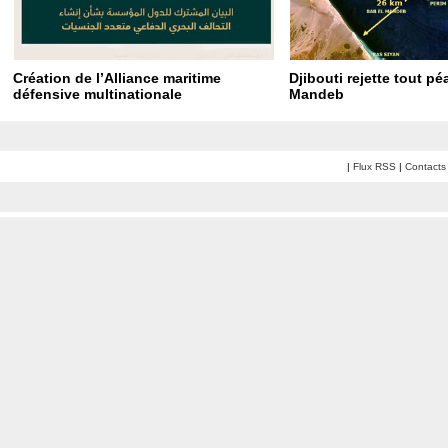
Création de l’Alliance maritime
Djibouti rejette tout p
défensive multinationale
Mandeb
|
Flux RSS
|
Contacts