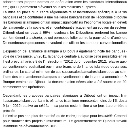
adoptant ses propres normes en adéquation avec les standards internationaux 
etc.) qui lui permettent d’évoluer sous les meilleurs auspices.
La mise en place d’un cadre réglementaire et institutionnel spécifique à la f
bancaires et de contribuer à une meilleure bancarisation de l’économie djibouti
les banques islamiques ont un impact significatif sur l’économie locale en dév
de la majorité de la société, et en contribuant efficacement au soutien du secteur
Djibouti étant un pays à 99% musulman, les Djiboutiens préfèrent les banques 
conformément à la
charia
, ce qui permet de lutter contre la pauvreté et d’amélio
De nombreuses personnes ne veulent pas utiliser les banques conventionnelles 
L’expansion de la finance islamique à Djibouti a également incité les banqu
voie de croissance. En 2011, la banque centrale a autorisé cette possibilité en re
Il est prévu à l’article 8 de l’instruction n°2012 du 5 novembre 2012, relative 
conventionnelle souhaitant ouvrir une branche de finance islamique devra sépa
ordinaires. Le capital minimum de ces succursales bancaires islamiques au sein
L’une des plus anciennes banques conventionnelles de la zone a annoncé en 201
Banque centrale de Djibouti, la documentation nécessaire a été soumise en 201
commencer ses opérations.
Cependant, les pratiques bancaires islamiques à Djibouti ont un impact li
l’assurance islamique. La microfinance islamique représente moins de 1% des act
9 juin 2012 relative au
takāful
–, sa portée reste limitée à ce jour. La première 
précitée.
Il n’existe pas non plus de marché ou de cadre juridique pour les
sukūk
. Cependa
pour financer des projets d’infrastructure. Le gouvernement de Djibouti travail
islamique de développement (BID).