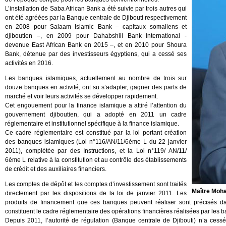
L’installation de Saba African Bank a été suivie par trois autres qui
ont été agréées par la Banque centrale de Djibouti respectivement
en 2008 pour Salaam Islamic Bank – capitaux somaliens et
djiboutien –, en 2009 pour Dahabshiil Bank International -
devenue East African Bank en 2015 –, et en 2010 pour Shoura
Bank, détenue par des investisseurs égyptiens, qui a cessé ses
activités en 2016.
Les banques islamiques, actuellement au nombre de trois sur
douze banques en activité, ont su s’adapter, gagner des parts de
marché et voir leurs activités se développer rapidement.
Cet engouement pour la finance islamique a attiré l’attention du
gouvernement djiboutien, qui a adopté en 2011 un cadre
réglementaire et institutionnel spécifique à la finance islamique.
Ce cadre réglementaire est constitué par la loi portant création
des banques islamiques (Loi n°116/AN/11/6ème L du 22 janvier
2011), complétée par des Instructions, et la Loi n°119/ AN/11/
6ème L relative à la constitution et au contrôle des établissements
de crédit et des auxiliaires financiers.
Les comptes de dépôt et les comptes d’investissement sont traités
Maître Moh
directement par les dispositions de la loi de janvier 2011. Les
produits de financement que ces banques peuvent réaliser sont précisés dan
constituent le cadre réglementaire des opérations financières réalisées par les 
Depuis 2011, l’autorité de régulation (Banque centrale de Djibouti) n’a cess