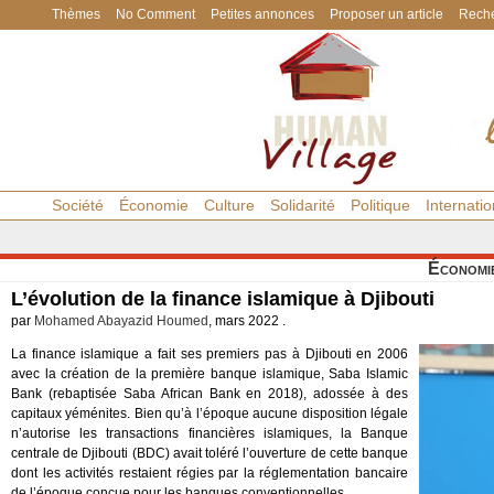
Thèmes
No Comment
Petites annonces
Proposer un article
Reche
Société
Économie
Culture
Solidarité
Politique
Internatio
Économi
L’évolution de la finance islamique à Djibouti
par
Mohamed Abayazid Houmed
, mars 2022 .
La finance islamique a fait ses premiers pas à Djibouti en 2006
avec la création de la première banque islamique, Saba Islamic
Bank (rebaptisée Saba African Bank en 2018), adossée à des
capitaux yéménites. Bien qu’à l’époque aucune disposition légale
n’autorise les transactions financières islamiques, la Banque
centrale de Djibouti (BDC) avait toléré l’ouverture de cette banque
dont les activités restaient régies par la réglementation bancaire
de l’époque conçue pour les banques conventionnelles.