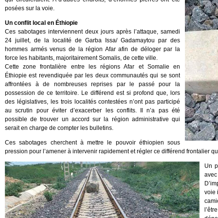
posées sur la voie.
Un conflit local en Éthiopie
Ces sabotages interviennent deux jours après l’attaque, samedi
24 juillet, de la localité de Garba Issa/ Gadamaytou par des
hommes armés venus de la région Afar afin de déloger par la
force les habitants, majoritairement Somalis, de cette ville.
Cette zone frontalière entre les régions Afar et Somalie en
Éthiopie est revendiquée par les deux communautés qui se sont
affrontées à de nombreuses reprises par le passé pour la
possession de ce territoire. Le différend est si profond que, lors
des législatives, les trois localités contestées n’ont pas participé
au scrutin pour éviter d’exacerber les conflits. Il n’a pas été
possible de trouver un accord sur la région administrative qui
serait en charge de compter les bulletins.
Ces sabotages cherchent à mettre le pouvoir éthiopien sous
pression pour l’amener à intervenir rapidement et régler ce différend frontalier 
Un p
avec
D’imp
voie 
cami
l’êt