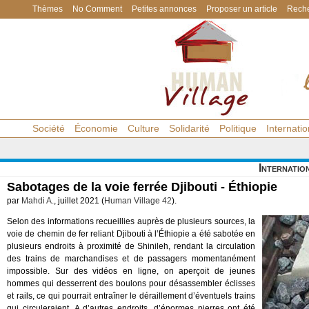
Thèmes
No Comment
Petites annonces
Proposer un article
Reche
Société
Économie
Culture
Solidarité
Politique
Internatio
Internatio
Sabotages de la voie ferrée Djibouti - Éthiopie
par
Mahdi A.
, juillet 2021 (
Human Village 42
).
Selon des informations recueillies auprès de plusieurs sources, la
voie de chemin de fer reliant Djibouti à l’Éthiopie a été sabotée en
plusieurs endroits à proximité de Shinileh, rendant la circulation
des trains de marchandises et de passagers momentanément
impossible. Sur des vidéos en ligne, on aperçoit de jeunes
hommes qui desserrent des boulons pour désassembler éclisses
et rails, ce qui pourrait entraîner le déraillement d’éventuels trains
qui circuleraient. A d’autres endroits, d’énormes pierres ont été