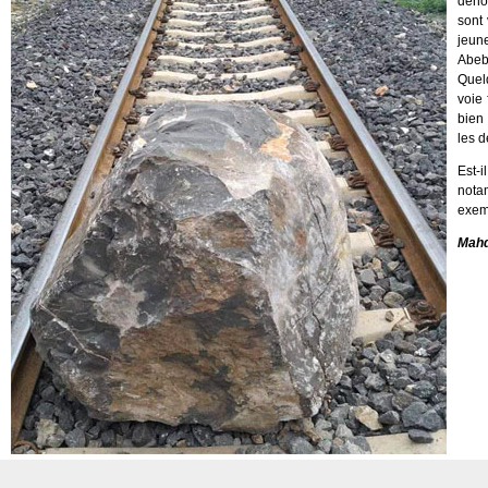
dénon
sont 
jeune
Abeb
Quel
voie 
bien 
les d
Est-
nota
exemp
Mahd