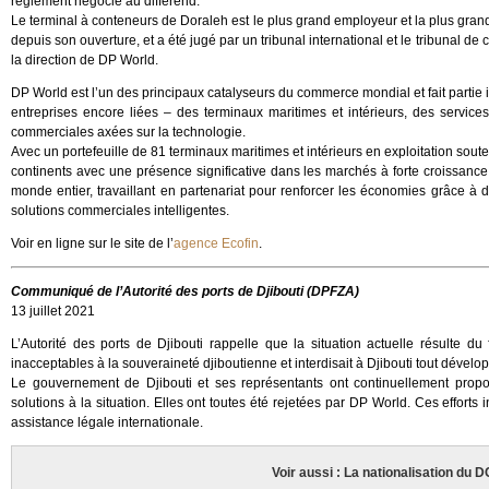
règlement négocié au différend.
Le terminal à conteneurs de Doraleh est le plus grand employeur et la plus gran
depuis son ouverture, et a été jugé par un tribunal international et le tribunal
la direction de DP World.
DP World est l’un des principaux catalyseurs du commerce mondial et fait partie 
entreprises encore liées – des terminaux maritimes et intérieurs, des services 
commerciales axées sur la technologie.
Avec un portefeuille de 81 terminaux maritimes et intérieurs en exploitation so
continents avec une présence significative dans les marchés à forte croissance,
monde entier, travaillant en partenariat pour renforcer les économies grâce à 
solutions commerciales intelligentes.
Voir en ligne sur le site de l’
agence Ecofin
.
Communiqué de l’Autorité des ports de Djibouti (DPFZA)
13 juillet 2021
L’Autorité des ports de Djibouti rappelle que la situation actuelle résulte d
inacceptables à la souveraineté djiboutienne et interdisait à Djibouti tout dévelo
Le gouvernement de Djibouti et ses représentants ont continuellement prop
solutions à la situation. Elles ont toutes été rejetées par DP World. Ces efforts i
assistance légale internationale.
Voir aussi : La nationalisation du D