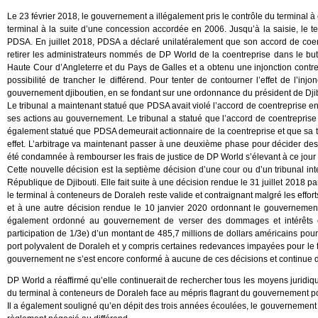
Le 23 février 2018, le gouvernement a illégalement pris le contrôle du terminal à
terminal à la suite d’une concession accordée en 2006. Jusqu’à la saisie, le t
PDSA. En juillet 2018, PDSA a déclaré unilatéralement que son accord de coen
retirer les administrateurs nommés de DP World de la coentreprise dans le but
Haute Cour d’Angleterre et du Pays de Galles et a obtenu une injonction contre 
possibilité de trancher le différend. Pour tenter de contourner l’effet de l’in
gouvernement djiboutien, en se fondant sur une ordonnance du président de Djib
Le tribunal a maintenant statué que PDSA avait violé l’accord de coentreprise en ten
ses actions au gouvernement. Le tribunal a statué que l’accord de coentreprise n
également statué que PDSA demeurait actionnaire de la coentreprise et que sa t
effet. L’arbitrage va maintenant passer à une deuxième phase pour décider 
été condamnée à rembourser les frais de justice de DP World s’élevant à ce jour
Cette nouvelle décision est la septième décision d’une cour ou d’un tribunal in
République de Djibouti. Elle fait suite à une décision rendue le 31 juillet 2018 p
le terminal à conteneurs de Doraleh reste valide et contraignant malgré les effor
et à une autre décision rendue le 10 janvier 2020 ordonnant le gouvernement d
également ordonné au gouvernement de verser des dommages et intérêts en
participation de 1/3e) d’un montant de 485,7 millions de dollars américains pour l
port polyvalent de Doraleh et y compris certaines redevances impayées pour le t
gouvernement ne s’est encore conformé à aucune de ces décisions et continue de 
DP World a réaffirmé qu’elle continuerait de rechercher tous les moyens juridiq
du terminal à conteneurs de Doraleh face au mépris flagrant du gouvernement pour
Il a également souligné qu’en dépit des trois années écoulées, le gouvernement 