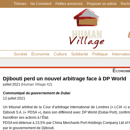
Thèmes
No Comment
Petites annonces
Proposer un article
Reche
Société
Économie
Culture
Solidarité
Politique
Internatio
Économi
Djibouti perd un nouvel arbitrage face à DP World
juillet 2021 (
Human Village 42
).
Communiqué du gouvernement de Dubai
12 juillet 2021
Un tribunal arbitral de la Cour d’arbitrage international de Londres (« LCIA ») a 
Djibouti S.A. (« PDSA »), dans son différend avec DP World (Dubai Port), confirman
transférer ses actions à l’État.
PDSA est détenue à 23,5% par China Merchants Port Holdings Company Ltd of Ho
par le gouvernement de Djibouti.