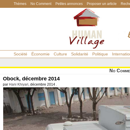
Thèmes
No Comment
Petites annonces
Proposer un article
Reche
Société
Économie
Culture
Solidarité
Politique
Internatio
No Comme
Obock, décembre 2014
par
Hani Khiyari
, décembre 2014 .