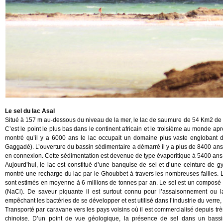
Le sel du lac Asal
Situé à 157 m au-dessous du niveau de la mer, le lac de saumure de 54 Km2 de 
C’est le point le plus bas dans le continent africain et le troisième au monde apr
montré qu’il y a 6000 ans le lac occupait un domaine plus vaste englobant d
Gaggadé). L’ouverture du bassin sédimentaire a démarré il y a plus de 8400 an
en connexion. Cette sédimentation est devenue de type évaporitique à 5400 ans ju
Aujourd’hui, le lac est constitué d’une banquise de sel et d’une ceinture de 
montré une recharge du lac par le Ghoubbet à travers les nombreuses failles. La
sont estimés en moyenne à 6 millions de tonnes par an. Le sel est un composé i
(NaCl). De saveur piquante il est surtout connu pour l’assaisonnement ou la
empêchant les bactéries de se développer et est utilisé dans l’industrie du verre,
Transporté par caravane vers les pays voisins où il est commercialisé depuis très
chinoise. D’un point de vue géologique, la présence de sel dans un bassi