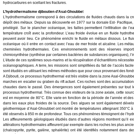
hydrocarbures en scellant les fractures.
L’hydrothermalisme djiboutien d’Asal-Ghoubbe
t
L’hydrothermalisme correspond à des circulations de fluides chauds dans la croût
dépôt des métaux. Depuis sa découverte en 1977 sur la dorsale Est- Pacifique
privilégié. Sur le plancher océanique, les failles permettent l’infiltration de
température croît avec la profondeur. L’eau froide évolue en un fluide hydrothe
peuvent avoir lieu. Ce phénomène enrichi le fluide en métaux dissous. Le fluide
océanique où il entre en contact avec l’eau de mer froide et alcaline. Les métau
cheminées hydrothermales. Ces environnements sont des réserves import
chimiosynthèse (synthèse par certaines bactéries de substances organiques), l’ins
L’étude de ces systèmes sous-marins et la récupération d’échantillons nécessiten
océanographiques. A terre, les missions sont simplifiées du fait de l’accès facil
sont étudiés en utilisant les mêmes méthodes que pour ceux provenant des fon
A Djibouti, ce processus hydrothermal est très visible dans la zone Asal-Ghoubbet
marches en escalier ou graben du rift actuel. Ces roches sont des accumulatio
chaudes dans le passé. Des émergences sont également présentes sur tout le p
processus hydrothermal. Très connue des visiteurs de la zone axiale, cette so
est en moyenne de 80°C. Elle varie en fonction de la période de l’année et des 
dans les eaux plus froides de la source. Des algues se sont également dével
géothermique d’Asal-Ghoubbet ont montré de températures atteignant 350°C à 2
été observés à 850 m de profondeur. Tous ces phénomènes témoignent de l’hydro
Les affleurements géologiques étudiés dans d’autres régions montrent qu’il e
altérations hydrothermales affleurent par exemple dans les roches les plus anc
(chalcopyrite, pyrite, galène, sphalérite) ont été identifiés notamment dans 