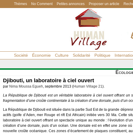
Thèmes
No Comment
Petites annonces
Proposer un article
Reche
Société
Économie
Culture
Solidarité
Politique
Internatio
Écologi
Djibouti, un laboratoire à ciel ouvert
par
Nima Moussa Egueh
, septembre 2013 (
Human Village 21
).
La République de Djibouti est un véritable laboratoire à ciel ouvert offrant un 
fragmentation d’une croûte continentale à la création d’une dorsale, puis d’un o
La République de Djibouti est située dans la partie Sud Est de la grande dépressio
actifs (golfe d’Aden, mer Rouge et rift Est Africain) initiée vers 30 Ma. Cette s
laboratoire à ciel ouvert offrant un spectacle unique au monde : l’évolution d’un
création d’une dorsale, puis d’un océan. Une dorsale est en effet une zone où d
nouvelle croûte océanique. Ces zones d’écartement de plaques constituent, au