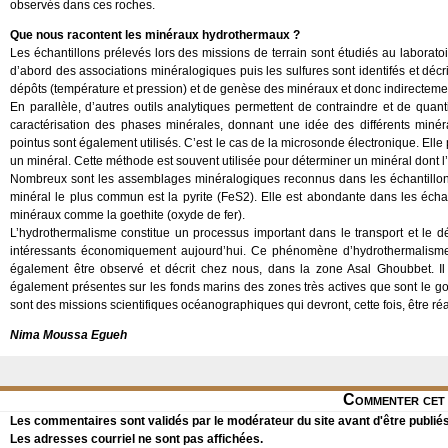
observés dans ces roches.
Que nous racontent les minéraux hydrothermaux ?
Les échantillons prélevés lors des missions de terrain sont étudiés au laborat
d’abord des associations minéralogiques puis les sulfures sont identifés et déc
dépôts (température et pression) et de genèse des minéraux et donc indirectement
En parallèle, d’autres outils analytiques permettent de contraindre et de quanti
caractérisation des phases minérales, donnant une idée des différents minér
pointus sont également utilisés. C’est le cas de la microsonde électronique. Ell
un minéral. Cette méthode est souvent utilisée pour déterminer un minéral dont l’i
Nombreux sont les assemblages minéralogiques reconnus dans les échantillons 
minéral le plus commun est la pyrite (FeS2). Elle est abondante dans les écha
minéraux comme la goethite (oxyde de fer).
L’hydrothermalisme constitue un processus important dans le transport et le 
intéressants économiquement aujourd’hui. Ce phénomène d’hydrothermalisme
également être observé et décrit chez nous, dans la zone Asal Ghoubbet. I
également présentes sur les fonds marins des zones très actives que sont le go
sont des missions scientifiques océanographiques qui devront, cette fois, être réal
Nima Moussa Egueh
Commenter cet 
Les commentaires sont validés par le modérateur du site avant d'être publiés
Les adresses courriel ne sont pas affichées.