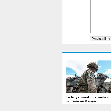
Le Royaume-Uni annule un
militaire au Kenya