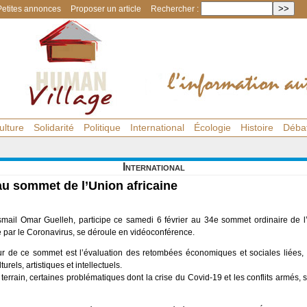
Petites annonces
Proposer un article
Rechercher :
ulture
Solidarité
Politique
International
Écologie
Histoire
Déba
International
au sommet de l’Union africaine
smail Omar Guelleh, participe ce samedi 6 février au 34e sommet ordinaire de l’
 par le Coronavirus, se déroule en vidéoconférence.
jour de ce sommet est l’évaluation des retombées économiques et sociales liées, 
urels, artistiques et intellectuels.
 terrain, certaines problématiques dont la crise du Covid-19 et les conflits armés, s