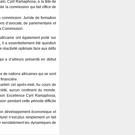
ain, Cyril Ramaphosa, à la tête de
e la commission qui fait office de
a commission. Juriste de formation
ns d’avocate, de parlementaire et
 la Commission.
fricaine ont également porté sur
 il a essentiellement été question
 réactivité optimale face aux défis
ui a d’ailleurs présenté en début
 de nations africaines qui se sont
financière.
uelleh cet après-midi. Au cours de
ciété, aucun continent du monde.
à Son Excellence Cyril Ramaphosa,
ion pendant cette période difficile
r son développement économique et
lturel n’est plus simplement un fait
cer sensiblement les dynamiques de