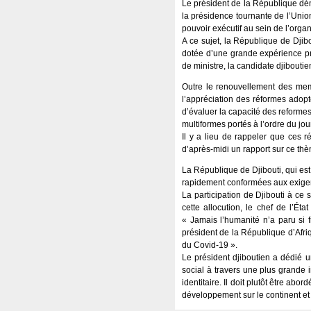
Le président de la République dém
la présidence tournante de l’Unio
pouvoir exécutif au sein de l’organ
A ce sujet, la République de Djib
dotée d’une grande expérience pr
de ministre, la candidate djibouti
Outre le renouvellement des mem
l’appréciation des réformes adopt
d’évaluer la capacité des reformes
multiformes portés à l’ordre du j
Il y a lieu de rappeler que ces 
d’après-midi un rapport sur ce thè
La République de Djibouti, qui es
rapidement conformées aux exigen
La participation de Djibouti à ce
cette allocution, le chef de l’
« Jamais l’humanité n’a paru si 
président de la République d’Afriq
du Covid-19 ».
Le président djiboutien a dédié 
social à travers une plus grande in
identitaire. Il doit plutôt être 
développement sur le continent et a