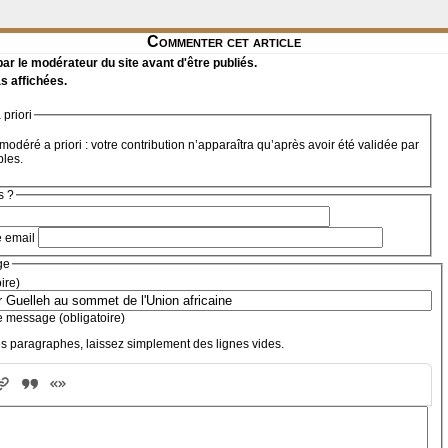
Commenter cet article
r le modérateur du site avant d'être publiés.
s affichées.
priori
modéré a priori : votre contribution n’apparaîtra qu’après avoir été validée par
bles.
s ?
e email
ge
oire)
e message (obligatoire)
s paragraphes, laissez simplement des lignes vides.