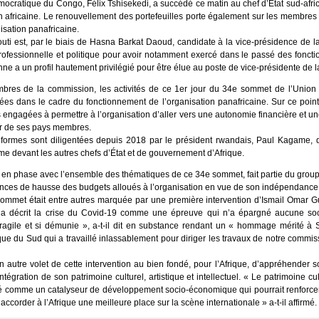
ocratique du Congo, Félix Tshisekedi, a succédé ce matin au chef d’État sud-afric
n africaine. Le renouvellement des portefeuilles porte également sur les membres d
isation panafricaine.
outi est, par le biais de Hasna Barkat Daoud, candidate à la vice-présidence de l
ofessionnelle et politique pour avoir notamment exercé dans le passé des fonctio
enne a un profil hautement privilégié pour être élue au poste de vice-présidente de
bres de la commission, les activités de ce 1er jour du 34e sommet de l’Union a
ées dans le cadre du fonctionnement de l’organisation panafricaine. Sur ce point,
 engagées à permettre à l’organisation d’aller vers une autonomie financière et une
our de ses pays membres.
réformes sont diligentées depuis 2018 par le président rwandais, Paul Kagame, q
me devant les autres chefs d’État et de gouvernement d’Afrique.
t en phase avec l’ensemble des thématiques de ce 34e sommet, fait partie du groupe
ces de hausse des budgets alloués à l’organisation en vue de son indépendance 
 sommet était entre autres marquée par une première intervention d’Ismail Omar G
État a décrit la crise du Covid-19 comme une épreuve qui n’a épargné aucune so
fragile et si démunie », a-t-il dit en substance rendant un « hommage mérité 
ue du Sud qui a travaillé inlassablement pour diriger les travaux de notre commiss
un autre volet de cette intervention au bien fondé, pour l’Afrique, d’appréhende
tégration de son patrimoine culturel, artistique et intellectuel. « Le patrimoine cu
abordé comme un catalyseur de développement socio-économique qui pourrait renfor
ccorder à l’Afrique une meilleure place sur la scène internationale » a-t-il affirmé.