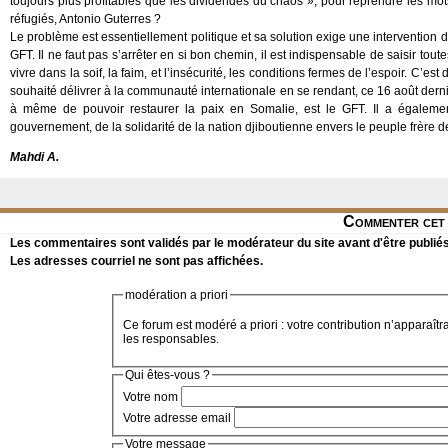
toujours plus profitables que les dividendes du chaos », pour reprendre les mo
réfugiés, Antonio Guterres ?
Le problème est essentiellement politique et sa solution exige une intervent
GFT. Il ne faut pas s’arrêter en si bon chemin, il est indispensable de saisir tout
vivre dans la soif, la faim, et l’insécurité, les conditions fermes de l’espoir. C’
souhaité délivrer à la communauté internationale en se rendant, ce 16 août dernie
à même de pouvoir restaurer la paix en Somalie, est le GFT. Il a égalemen
gouvernement, de la solidarité de la nation djiboutienne envers le peuple frère d
Mahdi A.
Commenter cet 
Les commentaires sont validés par le modérateur du site avant d'être publiés
Les adresses courriel ne sont pas affichées.
modération a priori
Ce forum est modéré a priori : votre contribution n’apparaîtr
les responsables.
Qui êtes-vous ?
Votre nom
Votre adresse email
Votre message