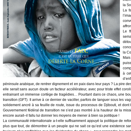
la So
La f
l’im
conv
affro
Le f
sema
déto
concr
la Co
Mais 
puis
comp
à ce
d’enf
péninsule arabique, de rentrer dignement et en paix dans leur pays ? La pire de
elle serait sans aucun doute un facteur accélérateur, avec pour triste effet cor
entrainant un immense cortège de tragédies… Pourtant dans ce chaos, une boué
transition (GFT). Il arrive à ce dernier de vaciller, parfois de tanguer sous les 
solidement ancré à sa feuille de route, issue du processus de Djibouti, et dont
Gouvernement fédéral de transition ne s’est pas montré à la hauteur de la missi
encore aurait–il fallu lui donner les moyens de mener à bien sa politique !
La communauté internationale a-t-elle suffisamment appuyé la politique de refonda
plus que tout, de démontrer à un peuple qui ne sait ce qu’est une existence sa