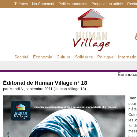
Thèmes
No Comment
Petites annonces
Proposer un article
Reche
Société
Économie
Culture
Solidarité
Politique
Internatio
Éditoria
Éditorial de Human Village n° 18
par
Mahdi A.
, septembre 2011 (
Human Village 18
).
Rien 
pour 
n’ét
Comme
les 
fonds
mess
inter