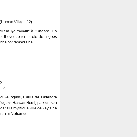
(
Human Village 12
).
ussa Iye travaille à l’Unesco. Il a
e
. Il évoque ici le rôle de l’
ogaas
ienne contemporaine.
2
 12
).
ouvel ogass, il aura fallu attendre
 l’ogass Hassan Hersi, paix en son
 dans la mythique ville de Zeyla de
Ibrahim Mohamed.