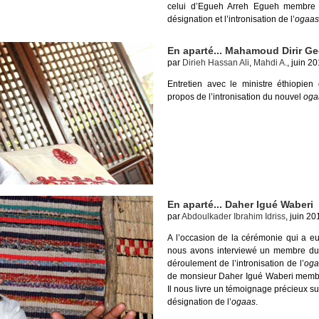
celui d’Egueh Arreh Egueh membr
désignation et l’intronisation de l’
ogaas
En aparté... Mahamoud Dirir G
par
Dirieh Hassan Ali
,
Mahdi A.
, juin 20
Entretien avec le ministre éthiopien
propos de l’intronisation du nouvel
oga
En aparté... Daher Igué Waberi
par
Abdoulkader Ibrahim Idriss
, juin 20
A l’occasion de la cérémonie qui a eu
nous avons interviewé un membre du 
déroulement de l’intronisation de l’
oga
de monsieur Daher Igué Waberi membr
Il nous livre un témoignage précieux sur
désignation de l’
ogaas
.