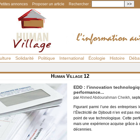
Petites annonces
Proposer un article
Rechercher :
ulture
Solidarité
Politique
International
Écologie
Histoire
Déba
Human Village 12
EDD : l’innovation technologiq
performance...
par
Ahmed Abdourahman Cheikh
, sep
Figurant parmi l’une des entreprises 
l’Électricité de Djibouti n’en est pas m
point de vue technologique. Cette per
mais une expérience acquise grâce à un 
décennies.