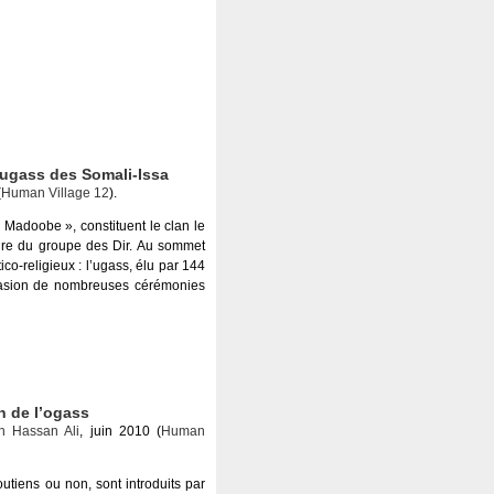
’ugass des Somali-Issa
(
Human Village 12
).
 Madoobe », constituent le clan le
oire du groupe des Dir. Au sommet
ico-religieux : l’ugass, élu par 144
ccasion de nombreuses cérémonies
n de l’ogass
eh Hassan Ali
, juin 2010 (
Human
utiens ou non, sont introduits par