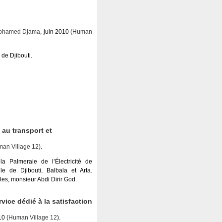
ohamed Djama
, juin 2010 (
Human
 de Djibouti.
 au transport et
an Village 12
).
a Palmeraie de l’Électricité de
le de Djibouti, Balbala et Arta.
les, monsieur Abdi Dirir God.
vice dédié à la satisfaction
10 (
Human Village 12
).