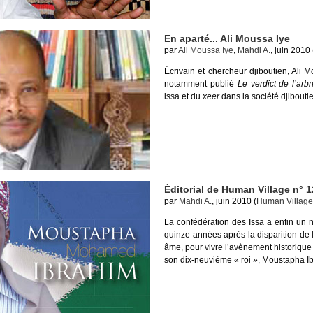
En aparté... Ali Moussa Iye
par
Ali Moussa Iye
,
Mahdi A.
, juin 2010 
Écrivain et chercheur djiboutien, Ali Mo
notamment publié
Le verdict de l’arbr
issa et du
xeer
dans la société djibout
Éditorial de Human Village n° 1
par
Mahdi A.
, juin 2010 (
Human Village
La confédération des Issa a enfin un n
quinze années après la disparition de
âme, pour vivre l’avènement historique
son dix-neuvième « roi », Moustapha 