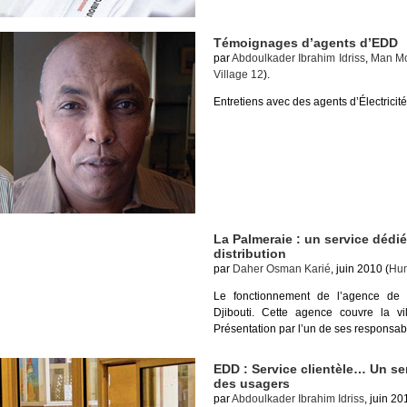
Témoignages d’agents d’EDD
par
Abdoulkader Ibrahim Idriss
,
Man M
Village 12
).
Entretiens avec des agents d’Électricité
La Palmeraie : un service dédié
distribution
par
Daher Osman Karié
, juin 2010 (
Hum
Le fonctionnement de l’agence de l
Djibouti. Cette agence couvre la vil
Présentation par l’un de ses responsab
EDD : Service clientèle… Un ser
des usagers
par
Abdoulkader Ibrahim Idriss
, juin 20