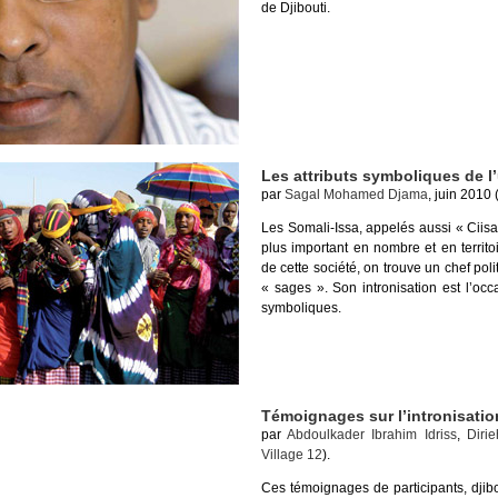
de Djibouti.
Les attributs symboliques de l
par
Sagal Mohamed Djama
, juin 2010 
Les Somali-Issa, appelés aussi « Ciisa
plus important en nombre et en territ
de cette société, on trouve un chef polit
« sages ». Son intronisation est l’o
symboliques.
Témoignages sur l’intronisatio
par
Abdoulkader Ibrahim Idriss
,
Diri
Village 12
).
Ces témoignages de participants, djibo