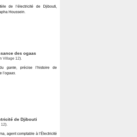
le de l’électricité de Djibouti,
tapha Houssein.
issance des ogaas
 Village 12
).
 du
gante
, précise l’histoire de
 l’
ogaas
.
tricité de Djibouti
 12
).
a, agent comptable à l’Électricité