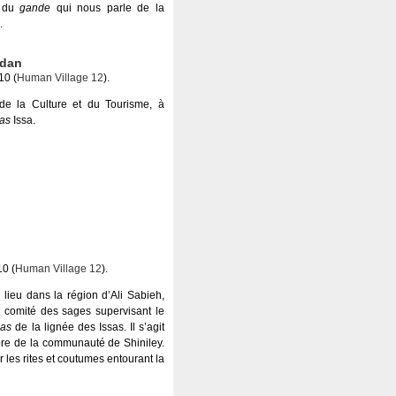
e du
gande
qui nous parle de la
.
edan
10 (
Human Village 12
).
 de la Culture et du Tourisme, à
as
Issa.
10 (
Human Village 12
).
 lieu dans la région d’Ali Sabieh,
comité des sages supervisant le
as
de la lignée des Issas. Il s’agit
e de la communauté de Shiniley.
 les rites et coutumes entourant la