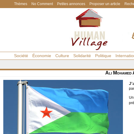
Thèmes
No Comment
Petites annonces
Proposer un article
Reche
Société
Économie
Culture
Solidarité
Politique
Internatio
Ali Mohamed 
J’
pa
Un
pr