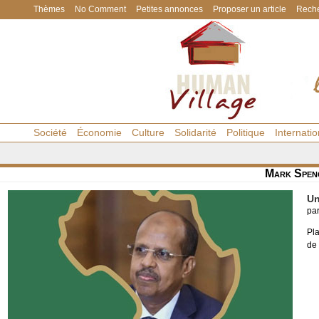
Thèmes
No Comment
Petites annonces
Proposer un article
Reche
Société
Économie
Culture
Solidarité
Politique
Internatio
Mark Spen
Un
pa
Pl
de 