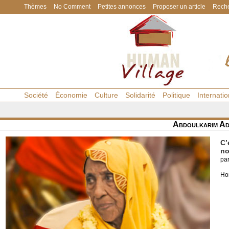
Thèmes
No Comment
Petites annonces
Proposer un article
Reche
Société
Économie
Culture
Solidarité
Politique
Internatio
Abdoulkarim Ad
C’
no
pa
Ho