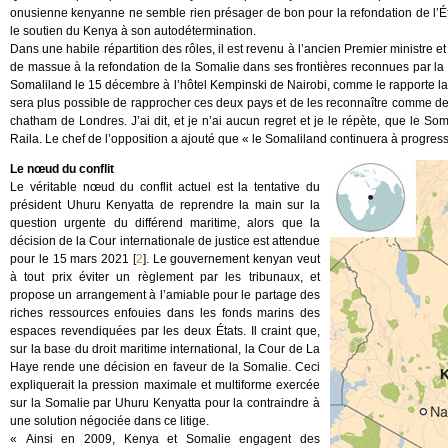
onusienne kenyanne ne semble rien présager de bon pour la refondation de l’Éta
le soutien du Kenya à son autodétermination.
Dans une habile répartition des rôles, il est revenu à l’ancien Premier ministre 
de massue à la refondation de la Somalie dans ses frontières reconnues par la
Somaliland le 15 décembre à l’hôtel Kempinski de Nairobi, comme le rapporte la
sera plus possible de rapprocher ces deux pays et de les reconnaître comme deux
chatham de Londres. J’ai dit, et je n’ai aucun regret et je le répète, que le Som
Raila. Le chef de l’opposition a ajouté que « le Somaliland continuera à progres
Le nœud du conflit
Le véritable nœud du conflit actuel est la tentative du
président Uhuru Kenyatta de reprendre la main sur la
question urgente du différend maritime, alors que la
décision de la Cour internationale de justice est attendue
pour le 15 mars 2021
[
2
]
. Le gouvernement kenyan veut
à tout prix éviter un règlement par les tribunaux, et
propose un arrangement à l’amiable pour le partage des
riches ressources enfouies dans les fonds marins des
espaces revendiquées par les deux États. Il craint que,
sur la base du droit maritime international, la Cour de La
Haye rende une décision en faveur de la Somalie. Ceci
expliquerait la pression maximale et multiforme exercée
sur la Somalie par Uhuru Kenyatta pour la contraindre à
une solution négociée dans ce litige.
« Ainsi en 2009, Kenya et Somalie engagent des