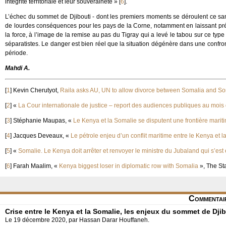
intégrité territoriale et leur souveraineté »
[
6
]
.
L’échec du sommet de Djibouti - dont les premiers moments se déroulent ce sam
de lourdes conséquences pour les pays de la Corne, notamment en laissant prés
la force, à l’image de la remise au pas du Tigray qui a levé le tabou sur ce type
séparatistes. Le danger est bien réel que la situation dégénère dans une confron
période.
Mahdi A.
[
1
]
Kevin Cherutyot,
Raila asks AU, UN to allow divorce between Somalia and So
[
2
]
«
La Cour internationale de justice – report des audiences publiques au moi
[
3
]
Stéphanie Maupas, «
Le Kenya et la Somalie se disputent une frontière marit
[
4
]
Jacques Deveaux, «
Le pétrole enjeu d’un conflit maritime entre le Kenya et 
[
5
]
«
Somalie. Le Kenya doit arrêter et renvoyer le ministre du Jubaland qui s’est 
[
6
]
Farah Maalim, «
Kenya biggest loser in diplomatic row with Somalia
», The St
Commentai
Crise entre le Kenya et la Somalie, les enjeux du sommet de Djib
Le 19 décembre 2020, par Hassan Darar Houffaneh.