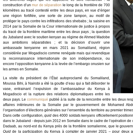
construction d’un
mur de séparation
le long de la frontière de 700
kilomètres au tracé contesté entre les deux pays, en vue d’ériger
une région fortifiée, une sorte de zone tampon, au motif de
protéger le pays contre les infiltrations des shebabs ; la saisine en
2014 par la Somalie de la Cour internationale de justice à propos
du tracé de la frontière maritime entre les deux pays ; la question
du Jubaland avec le soutien kenyan au régime de Ahmed Madobe
aux ambitions séparatistes ; et la décision d’ouvrir une
ambassade kenyanne en mars 2021 au Somaliland, région
considérée par Mogadiscio comme renégate mais qui revendique
la reconnaissance internationale de son indépendance, ou
encore l’opposition kenyanne à la levée de l’embargo onusien sur
les armes en Somalie.
La visite du président de l’État autoproclamé du Somaliland,
Moussa Bihi, à Nairobi a été la goutte d’eau qui a fait déborder le
vase, entrainant l’expulsion de l’ambassadeur du Kenya à
Mogadiscio et la rupture des relations diplomatiques entre les
deux pays. Le
communiqué
publié à la suite de la rencontre entre les deux r
affaires intérieures de la Somalie par le gouvernement de Mohamed Abdu
l’organisation d’élections générales sur l’ensemble du territoire au premier trime
Dans cette configuration,
quid
des 4000 soldats kenyans officiellement position
dans le Jubaland - depuis juin 2012 en Somalie dans le cadre de l’opération de
Dadaab, au nord-est du Kenya près de la frontière somalienne, que le gouver
Quid
de la participation du Kenya à compter de janvier 2021 – pour deux a