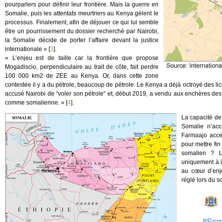
pourparlers pour définir leur frontière. Mais la guerre en
Somalie, puis les attentats meurtriers au Kenya gèlent le
processus. Finalement, afin de déjouer ce qui lui semble
être un pourrissement du dossier recherché par Nairobi,
la Somalie décide de porter l’affaire devant la justice
internationale »
[
3
]
.
« L’enjeu est de taille car la frontière que propose
Mogadiscio, perpendiculaire au trait de côte, fait perdre
100 000 km2 de ZEE au Kenya. Or, dans cette zone
contestée il y a du pétrole, beaucoup de pétrole. Le Kenya a déjà octroyé des li
accusé Nairobi de “voler son pétrole” et, début 2019, a vendu aux enchères des
comme somalienne. »
[
4
]
.
La capacité de 
Somalie n’acc
Farmaajo accep
pour mettre fi
somalien ? L
uniquement à i
au cœur d’enje
réglé lors du 