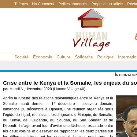
Thèmes
No Comment
Petites annonces
Proposer un article
Reche
Société
Économie
Culture
Solidarité
Politique
Internatio
Internatio
Crise entre le Kenya et la Somalie, les enjeux du s
par
Mahdi A.
, décembre 2020 (
Human Village 40
).
Après la rupture des relations diplomatiques entre le Kenya et la
Somalie mardi dernier – 14 décembre – s’ouvrira demain,
dimanche 20 décembre à Djibouti, une réunion organisée sous
l’égide de l’Igad, réunissant les dirigeants d’Éthiopie, de Somalie,
du Kenya, de l’Ouganda, du Soudan, du Sud Soudan et de
Djibouti. Il s’agit avant tout d’éviter une fâcheuse escalade entre
les deux voisins et d’essayer de rapprocher les deux parties sur
les différents litiges qui les opposent. Ils sont nombreux : la