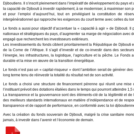
Djiboutiens. Il s’inscrit pleinement dans l’impératif de développement du pays et
la capacité de Djibouti à investir rapidement, à se moderniser, à maximiser son po
et pour l’emploi d’aujourd’hui, tout en privilégiant la constitution de rés
intergénérationnel qui rapproche les exigences du court terme avec celles du lo
Le fonds a aussi pour objectif d’accentuer la « capacité à agir » de Djibouti. Il p
nationaux et stratégiques du pays, d’augmenter sa marge de négociation avec des 
engagé que recherchent les investisseurs extérieurs.
Les investissements du fonds ciblent prioritairement la République de Djibouti e
de la Corne de l’Afrique. Il s’agit d’investir et de co-investir dans des secte
l’énergie, les infrastructures, la logistique, l’agriculture et la pêche. Le Fond
durable et la mise en œuvre de la transition énergétique.
Le fonds n’est pas un « capital-risqueur » dont l’ambition serait de générer de
long terme tenu de réinvestir la totalité du résultat net de son activité.
Le fonds a choisi une structure de financement pérenne qui réunit une mise de
l’instituant prévoit des dotations étalées dans le temps qui pourront atteindre 1,5 
La transparence et la gouvernance sont des éléments-clé de la légitimité et de 
des meilleurs standards internationaux en matière d’indépendance et de respo
transparence et de rapport de performance, en conformité avec la loi djiboutienne
Avec la création du fonds souverain de Djibouti, malgré la crise sanitaire mon
jamais, à investir dans l’avenir et l’économie de demain.