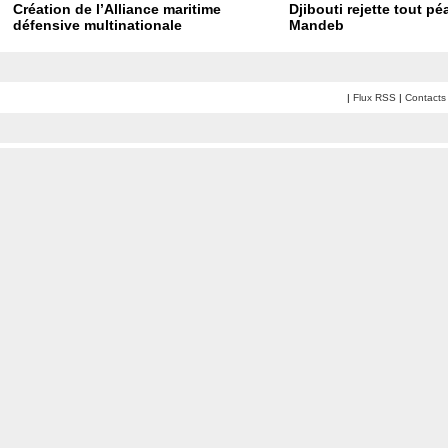
Création de l’Alliance maritime
Djibouti rejette tout p
défensive multinationale
Mandeb
|
Flux RSS
|
Contacts